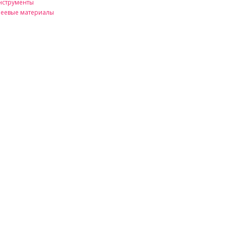
нструменты
леевые материалы