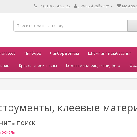
+7 (919) 714-52-85
Личный кабинет
Мои зак
-классов
Чипборд
Чипборд оптом
Штампинг и эмбоссинг
риалы
Краски, спреи, пасты
Кожезаменитель, ткани, фетр
Фоа
струменты, клеевые матер
нить поиск
ыроколы