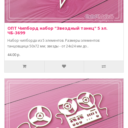
ОПТ Чипборд набор "Звездный танец" 5 эл.
ЧБ-3699
Набор чипборда из 5 элементов. Размеры элементов:
танцовщица 50х72 мм; звезды - от 24х24 мм до..
44.00 р.