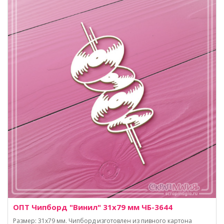
ОПТ Чипборд "Винил" 31х79 мм ЧБ-3644
Размер: 31х79 мм. Чипборд изготовлен из пивного картона