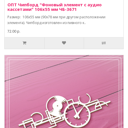
ОПТ Чипборд "Фоновый элемент с аудио
кассетами" 106х55 мм ЧБ-3671
Размер: 106х55 мм (90х78 мм при другом расположении
элемента). Чипборд изготовлен из пивного к..
72.00 р.