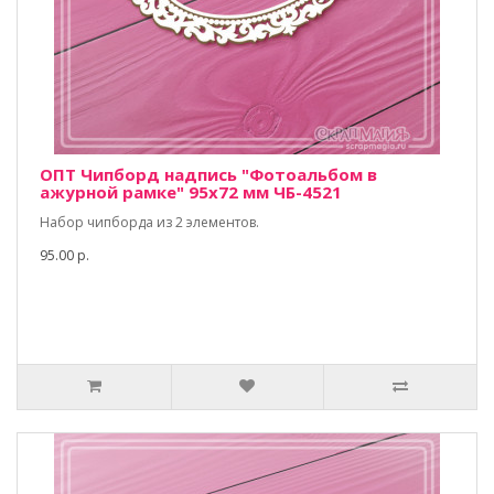
ОПТ Чипборд надпись "Фотоальбом в
ажурной рамке" 95х72 мм ЧБ-4521
Набор чипборда из 2 элементов.
95.00 р.