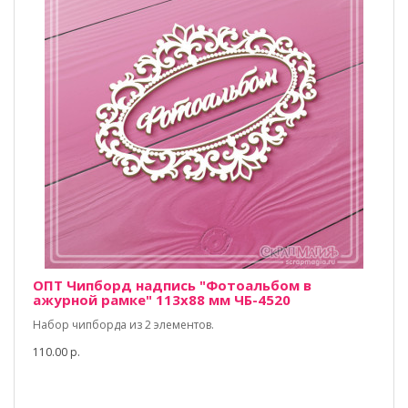
ОПТ Чипборд надпись "Фотоальбом в
ажурной рамке" 113х88 мм ЧБ-4520
Набор чипборда из 2 элементов.
110.00 р.