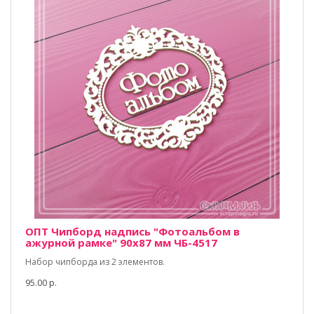
ОПТ Чипборд надпись "Фотоальбом в
ажурной рамке" 90х87 мм ЧБ-4517
Набор чипборда из 2 элементов.
95.00 р.