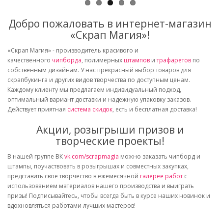
Добро пожаловать в интернет-магазин
«Скрап Магия»!
«Скрап Магия» - производитель красивого и
качественного
чипборда
, полимерных
штампов
и
трафаретов
по
собственным дизайнам. У нас прекрасный выбор товаров для
скрапбукинга и других видов творчества по доступным ценам.
Каждому клиенту мы предлагаем индивидуальный подход,
оптимальный вариант доставки и надежную упаковку заказов.
Действует приятная
система скидок
, есть и бесплатная доставка!
Акции, розыгрыши призов и
творческие проекты!
В нашей группе ВК
vk.com/scrapmagia
можно заказать чипборд и
штампы, поучаствовать в розыгрышах и совместных закупках,
представить свое творчество в ежемесячной
галерее работ
с
использованием материалов нашего производства и выиграть
призы! Подписывайтесь, чтобы всегда быть в курсе наших новинок и
вдохновляться работами лучших мастеров!