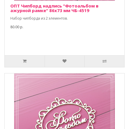
ОПТ Чипборд надпись "Фотоальбом в
ажурной рамке" 86х73 мм ЧБ-4519
Набор чипборда из 2 элементов.
80.00 р.