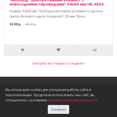
новогодними гирляндами" 54х60 мм ЧБ-4024
Размер: 54х60 мм. Чипборд изготовлен из пивного картона
светло-бежевого цвета толщиной 1,55 мм. Прои..
34.00 р.
48.00 р.
Смотреть все товары со скидкой
»
Информация
Мы используем cookies для улучшения работы сайта и
персонализации. Продолжая использовать наш сайт, вы
О нас
соглашаетесь с условиями
политики конфиденциальности
Доставка, оплата, скидки
Политика конфиденциальности
Согласен
Публичная оферта
Акции