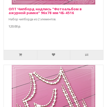
ОПТ Чипборд надпись "Фотоальбом в
ажурной рамке" 96х78 мм ЧБ-4516
Набор чипборда из 2 элементов.
120.00 р.