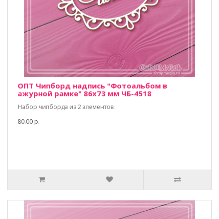
ОПТ Чипборд надпись "Фотоальбом в
ажурной рамке" 86х73 мм ЧБ-4518
Набор чипборда из 2 элементов.
80.00 р.