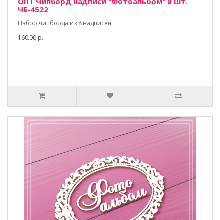
ОПТ Чипборд надписи "Фотоальбом" 8 шт.
ЧБ-4522
Набор чипборда из 8 надписей.
160.00 р.