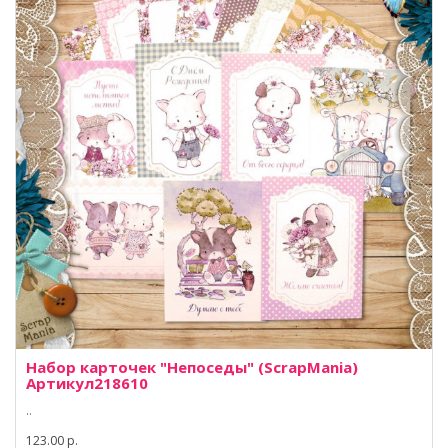
Набор карточек "Непоседы" (ScrapMania)
Артикул218610
..
123.00 р.