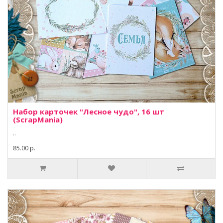
Набор карточек "Лесное чудо", 16 шт
(ScrapMania)
..
85.00 р.