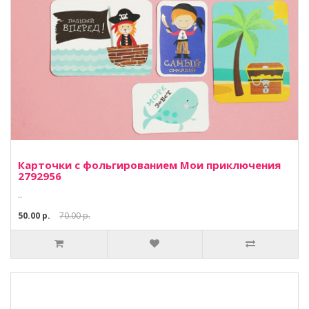
Карточки с фольгированием Мои приключения
2792956
..
50.00 р.
70.00 р.