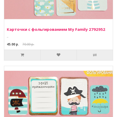
Карточки с фольгированием My Family 2792952
..
45.00 р.
70.00 р.