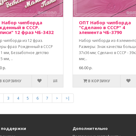
 Набор чипборда
ОПТ Набор чипборда
жденный в СССР.
"Сделано в СССР" 4
писи" 12 фраз ЧБ-3432
элемента ЧБ-3790
р чипборда из 12 фраз.
Набор чипборда из 4 элементо
еры фраз: Рожденный в СССР
Размеры: Знак качества больш
1 мм, Беззаботное детство
37х36 мм; Сделано в СССР - 39х
5 мм, ..
мм;..
0 р.
66.00 р.
В КОРЗИНУ
В КОРЗИНУ
3
4
5
6
7
>
>|
 поддержки
Дополнительно