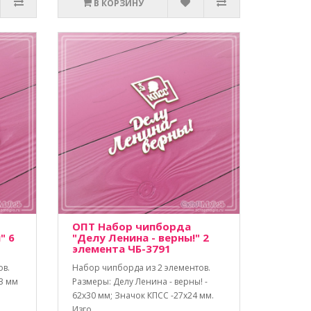
В КОРЗИНУ
ОПТ Набор чипборда
" 6
"Делу Ленина - верны!" 2
элемента ЧБ-3791
ов.
Набор чипборда из 2 элементов.
13 мм
Размеры: Делу Ленина - верны! -
62х30 мм; Значок КПСС -27х24 мм.
Изго..