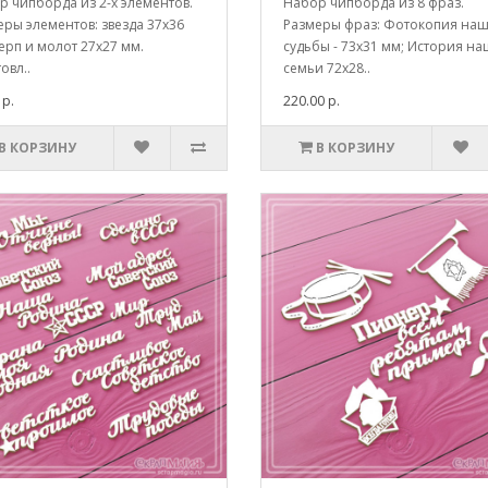
р чипборда из 2-х элементов.
Набор чипборда из 8 фраз.
ры элементов: звезда 37х36
Размеры фраз: Фотокопия на
ерп и молот 27х27 мм.
судьбы - 73х31 мм; История н
овл..
семьи 72х28..
 р.
220.00 р.
В КОРЗИНУ
В КОРЗИНУ