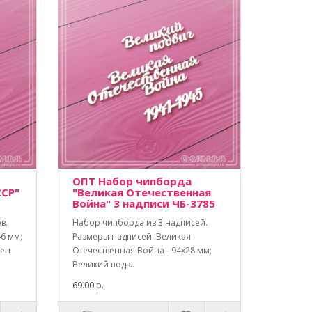
ОПТ Набор чипборда
ССР"
"Великая Отечественная
Война" 3 надписи ЧБ-3785
в.
Набор чипборда из 3 надписей.
6 мм;
Размеры надписей: Великая
лен
Отечественная Война - 94х28 мм;
Великий подв..
69.00 р.