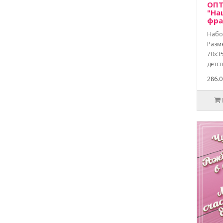
ОПТ
"На
фра
Набо
Разм
70х35
детств
286.0