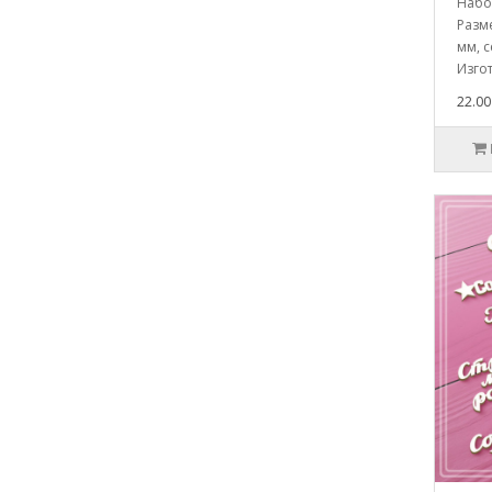
Набо
Разме
мм, с
Изгот
22.00