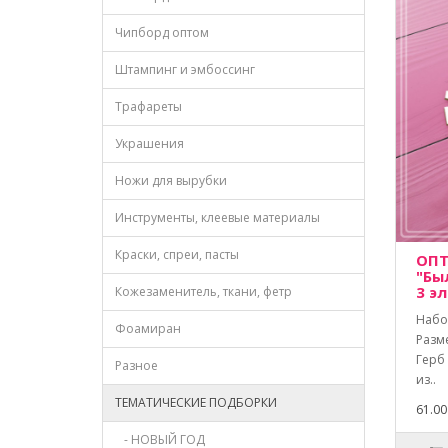
Чипборд оптом
Штампинг и эмбоссинг
Трафареты
Украшения
Ножи для вырубки
Инструменты, клеевые материалы
Краски, спреи, пасты
ОПТ
"Бы
3 э
Кожезаменитель, ткани, фетр
Набо
Фоамиран
Разм
Герб 
Разное
из..
ТЕМАТИЧЕСКИЕ ПОДБОРКИ
61.00
- НОВЫЙ ГОД