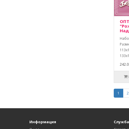
ОПТ
"Ро
Над
Набо
Разм
113х1
133х1
242.0
1
2
Информация
Служба