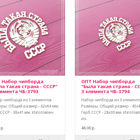
 Набор чипборда
ОПТ Набор чипборда
ла такая страна - СССР"
"Была такая страна - С
лемента ЧБ-3793
3 элемента ЧБ-3794
р чипборда из 3 элементов.
Набор чипборда из 3 элементо
еры: Общий размер - 62х64 мм;
Размеры: Общий размер - 45х4
СССР - 38х41 мм. Изготовлен
Герб СССР - 28х30 мм. Изготов
из..
 р.
46.00 р.