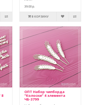
39.00 р.
В КОРЗИНУ
ОПТ Набор чипборда
 8
"Колоски" 4 элемента
ЧБ-3799