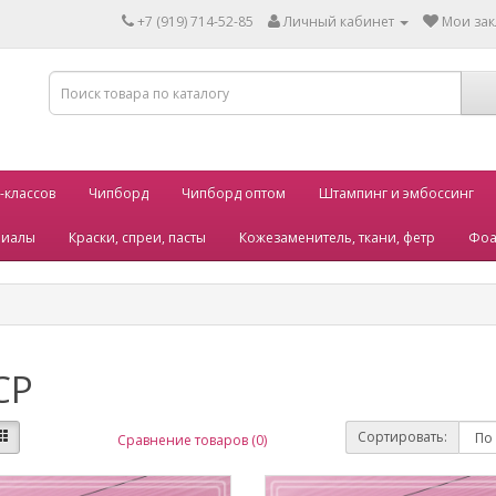
+7 (919) 714-52-85
Личный кабинет
Мои зак
-классов
Чипборд
Чипборд оптом
Штампинг и эмбоссинг
риалы
Краски, спреи, пасты
Кожезаменитель, ткани, фетр
Фоа
СР
Сортировать:
Сравнение товаров (0)