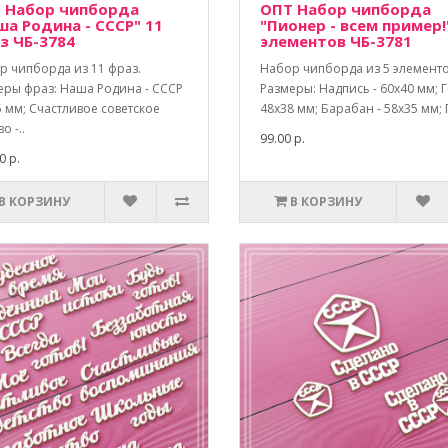
 Набор чипборда
ОПТ Набор чипборда
ша Родина - СССР" 11
"Пионер - всем пример!
з ЧБ-3784
элементов ЧБ-3781
р чипборда из 11 фраз.
Набор чипборда из 5 элементо
еры фраз: Наша Родина - СССР
Размеры: Надпись - 60х40 мм; Г
 мм; Счастливое советское
48х38 мм; Барабан - 58х35 мм; 
о -..
99.00 р.
0 р.
В КОРЗИНУ
В КОРЗИНУ