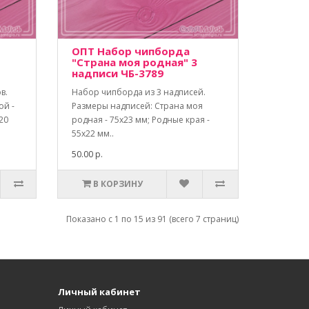
ОПТ Набор чипборда
"Страна моя родная" 3
надписи ЧБ-3789
в.
Набор чипборда из 3 надписей.
ой -
Размеры надписей: Страна моя
20
родная - 75х23 мм; Родные края -
55х22 мм..
50.00 р.
В КОРЗИНУ
Показано с 1 по 15 из 91 (всего 7 страниц)
Личный кабинет