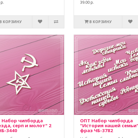
 р.
39.00 р.
В КОРЗИНУ
В КОРЗИНУ
 Набор чипборда
ОПТ Набор чипборда
езда, серп и молот" 2
"История нашей семьи"
ЧБ-3440
фраз ЧБ-3782