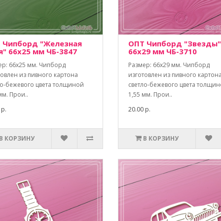
 Чипборд "Железная
ОПТ Чипборд "Звезды"
я" 66х25 мм ЧБ-3847
66х29 мм ЧБ-3710
ер: 66х25 мм. Чипборд
Размер: 66х29 мм. Чипборд
товлен из пивного картона
изготовлен из пивного картон
ло-бежевого цвета толщиной
светло-бежевого цвета толщи
мм. Прои..
1,55 мм. Прои..
 р.
20.00 р.
В КОРЗИНУ
В КОРЗИНУ