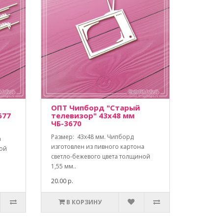
ОПТ Чипборд "Старый
677
телевизор" 43х48 мм
ЧБ-3670
Размер: 43х48 мм. Чипборд
а
изготовлен из пивного картона
ной
светло-бежевого цвета толщиной
1,55 мм..
20.00 р.
В КОРЗИНУ