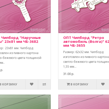
 Чипборд "Наручные
ОПТ Чипборд "Ретро
ы" 23х81 мм ЧБ-3682
автомобиль (Волга)" 6
мм ЧБ-3655
ер: 23х81 мм. Чипборд
Размер: 62х32 мм. Чипборд
товлен из пивного картона
изготовлен из пивного картон
ло-бежевого цвета толщиной
светло-бежевого цвета толщи
мм..
1,55 мм...
 р.
31.00 р.
В КОРЗИНУ
В КОРЗИНУ