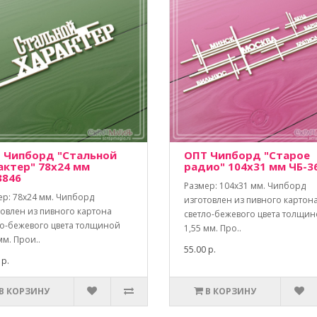
 Чипборд "Стальной
ОПТ Чипборд "Старое
актер" 78х24 мм
радио" 104х31 мм ЧБ-3
3846
Размер: 104х31 мм. Чипборд
ер: 78х24 мм. Чипборд
изготовлен из пивного картон
товлен из пивного картона
светло-бежевого цвета толщи
ло-бежевого цвета толщиной
1,55 мм. Про..
мм. Прои..
55.00 р.
 р.
В КОРЗИНУ
В КОРЗИНУ