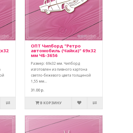
ОПТ Чипборд "Ретро
2х32
автомобиль (Чайка)" 69х32
мм ЧБ-3656
Размер: 69х32 мм. Чипборд
а
изготовлен из пивного картона
ной
светло-бежевого цвета толщиной
1,55 мм...
31.00 р.
В КОРЗИНУ