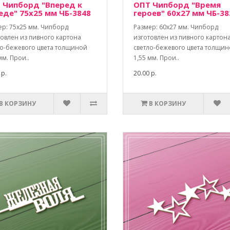
 Чипборд "Вперед к
ОПТ Чипборд "Время
еде" 75х25 мм ЧБ-3848
героев" 60х27 мм ЧБ-38
ер: 75х25 мм. Чипборд
Размер: 60х27 мм. Чипборд
товлен из пивного картона
изготовлен из пивного картон
ло-бежевого цвета толщиной
светло-бежевого цвета толщи
мм. Прои..
1,55 мм. Прои..
 р.
20.00 р.
В КОРЗИНУ
В КОРЗИНУ