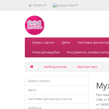
р.
Валюта
Язык
Бумага, картон
Цветы
Заготовки для мастер
Ножи для вырубки
Инструменты, клеевые мате
Чипборд оптом
Мужская тема
Бумага, картон
Му
Цветы
При зака
Заготовки для мастер-классов
10%, от 4
от 18000
Чипборд