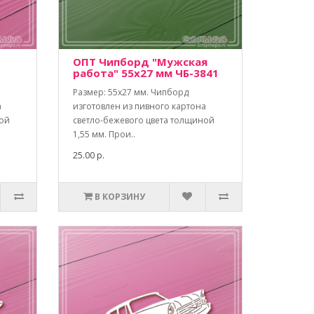
ОПТ Чипборд "Мужская
работа" 55х27 мм ЧБ-3841
Размер: 55х27 мм. Чипборд
а
изготовлен из пивного картона
ной
светло-бежевого цвета толщиной
1,55 мм. Прои..
25.00 р.
В КОРЗИНУ