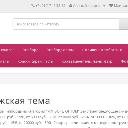
+7 (919) 714-52-85
Личный кабинет
Мои зак
-классов
Чипборд
Чипборд оптом
Штампинг и эмбоссинг
риалы
Краски, спреи, пасты
Кожезаменитель, ткани, фетр
Фоа
жская тема
зе чипборда из категории "ЧИПБОРД ОПТОМ" действуют следующие скидки о
000 руб. - 15%, от 6000 руб. - 20%, от 8000 руб. - 25%, от 10000 - 30%, от 120
 руб. - 45%, от 20000 руб. - 50%. Скидка рассчитывается менеджером вру