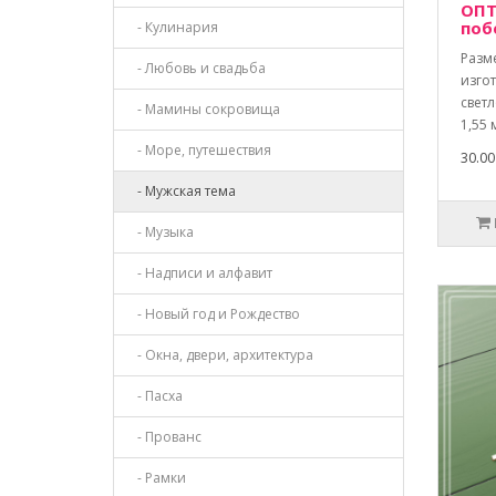
ОПТ
поб
- Кулинария
Разм
- Любовь и свадьба
изго
свет
- Мамины сокровища
1,55 
- Море, путешествия
30.00
- Мужская тема
- Музыка
- Надписи и алфавит
- Новый год и Рождество
- Окна, двери, архитектура
- Пасха
- Прованс
- Рамки