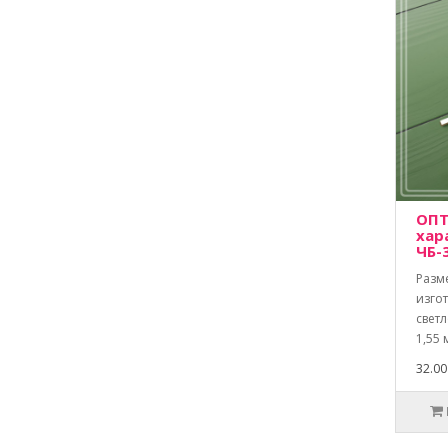
ОПТ
хар
ЧБ-
Разм
изго
свет
1,55 
32.00