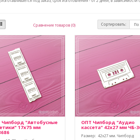
изготавливается под заказ, срок изготовления - от 2 дней, в зависимости 
Сортировать:
Сравнение товаров (0)
 Чипборд "Автобусные
ОПТ Чипборд "Аудио
етики" 17х75 мм
кассета" 42х27 мм ЧБ-3
3686
Размер: 42х27 мм. Чипборд