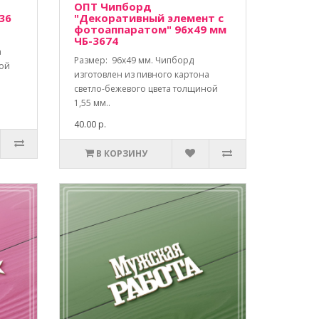
ОПТ Чипборд
36
"Декоративный элемент с
фотоаппаратом" 96х49 мм
ЧБ-3674
а
Размер: 96х49 мм. Чипборд
ной
изготовлен из пивного картона
светло-бежевого цвета толщиной
1,55 мм..
40.00 р.
В КОРЗИНУ