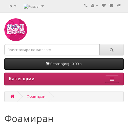
р.
0 товар(ов) - 0.00 р.
Категории
Фоамиран
Фоамиран