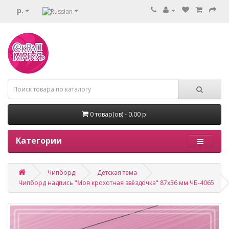
р.
0 товар(ов) - 0.00 р.
Категории
Чипборд
Детская тема
Чипборд надпись "Моя крохотная звёздочка" 87х36 мм ЧБ-4065