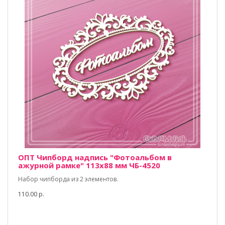
ОПТ Чипборд надпись "Фотоальбом в
ажурной рамке" 113х88 мм ЧБ-4520
Набор чипборда из 2 элементов.
110.00 р.