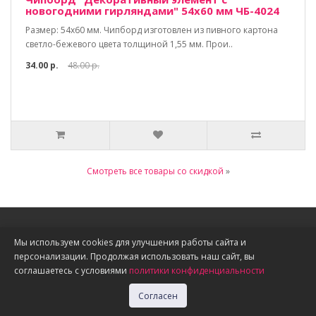
новогодними гирляндами" 54х60 мм ЧБ-4024
Размер: 54х60 мм. Чипборд изготовлен из пивного картона
светло-бежевого цвета толщиной 1,55 мм. Прои..
34.00 р.
48.00 р.
Смотреть все товары со скидкой
»
Информация
Мы используем cookies для улучшения работы сайта и
персонализации. Продолжая использовать наш сайт, вы
О нас
соглашаетесь с условиями
политики конфиденциальности
Доставка, оплата, скидки
Политика конфиденциальности
Согласен
Публичная оферта
Акции