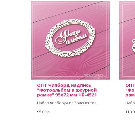
ОПТ Чипборд надпись
ОПТ
"Фотоальбом в ажурной
"Фо
рамке" 95х72 мм ЧБ-4521
рам
Набор чипборда из 2 элементов.
Набо
95.00 р.
110.0