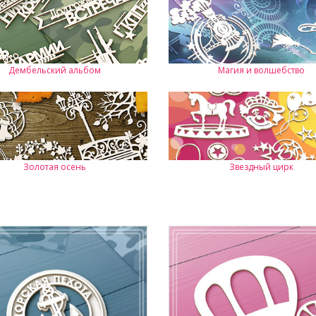
Дембельский альбом
Магия и волшебство
Золотая осень
Звездный цирк