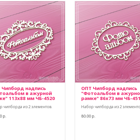
 Чипборд надпись
ОПТ Чипборд надпись
тоальбом в ажурной
"Фотоальбом в ажурн
ке" 113х88 мм ЧБ-4520
рамке" 86х73 мм ЧБ-45
р чипборда из 2 элементов.
Набор чипборда из 2 элементо
0 р.
80.00 р.