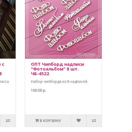
 с
ОПТ Чипборд надписи
"Фотоальбом" 8 шт.
8
ЧБ-4522
ласса
Набор чипборда из 8 надписей.
160.00 р.
В КОРЗИНУ