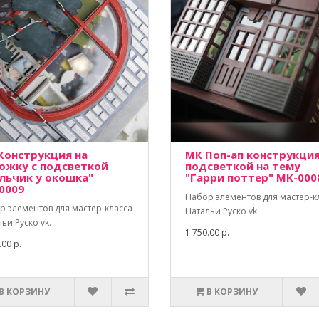
Конструкция на
МК Поп-ап конструкция
ожку с подсветкой
подсветкой на тему
льчик у окошка"
"Гарри поттер" МК-000
0009
Набор элементов для мастер-к
р элементов для мастер-класса
Натальи Руско vk.
ьи Руско vk.
1 750.00 р.
.00 р.
В КОРЗИНУ
В КОРЗИНУ