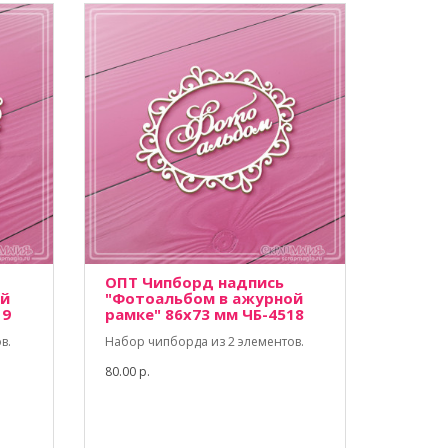
ОПТ Чипборд надпись
ой
"Фотоальбом в ажурной
19
рамке" 86х73 мм ЧБ-4518
в.
Набор чипборда из 2 элементов.
80.00 р.