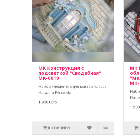
МК Конструкция с
МК 
подсветкой "Свадебная"
обл
МК-0010
"Ма
МК-
Набор элементов для мастер-класса
Набо
Натальи Руско vk.
Натал
1 900.00 р.
1 500
В КОРЗИНУ