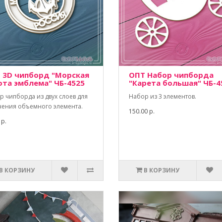
 3D чипборд "Морская
ОПТ Набор чипборда
ота эмблема" ЧБ-4525
"Карета большая" ЧБ-4
р чипборда из двух слоев для
Набор из 3 элементов.
чения объемного элемента.
150.00 р.
 р.
В КОРЗИНУ
В КОРЗИНУ