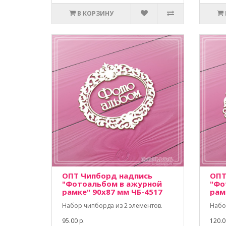
В КОРЗИНУ
ОПТ Чипборд надпись
ОПТ
"Фотоальбом в ажурной
"Фо
рамке" 90х87 мм ЧБ-4517
рам
Набор чипборда из 2 элементов.
Набо
95.00 р.
120.0