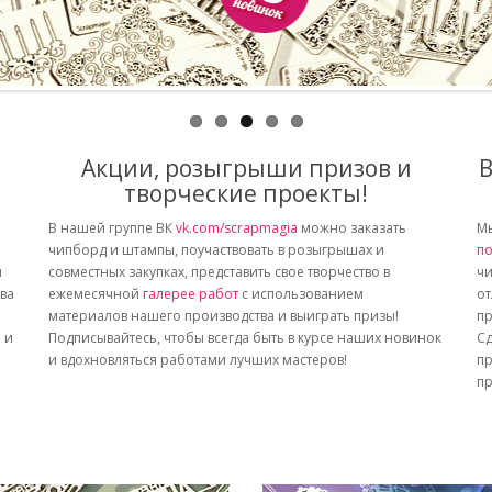
Акции, розыгрыши призов и
В
творческие проекты!
В нашей группе ВК
vk.com/scrapmagia
можно заказать
Мы
чипборд и штампы, поучаствовать в розыгрышах и
по
й
совместных закупках, представить свое творчество в
чи
тва
ежемесячной
галерее работ
с использованием
от
материалов нашего производства и выиграть призы!
пр
 и
Подписывайтесь, чтобы всегда быть в курсе наших новинок
Сд
и вдохновляться работами лучших мастеров!
пр
пр