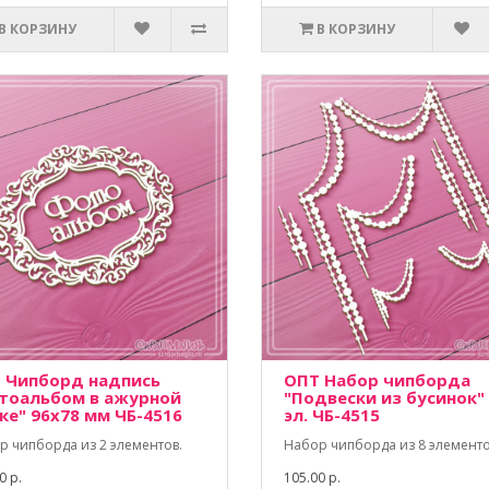
В КОРЗИНУ
В КОРЗИНУ
 Чипборд надпись
ОПТ Набор чипборда
тоальбом в ажурной
"Подвески из бусинок"
ке" 96х78 мм ЧБ-4516
эл. ЧБ-4515
р чипборда из 2 элементов.
Набор чипборда из 8 элементо
0 р.
105.00 р.