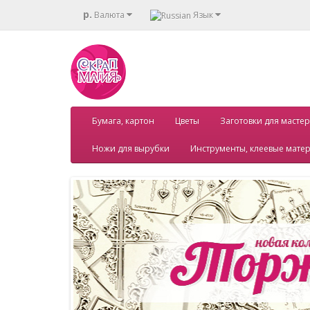
р.
Валюта
Язык
Бумага, картон
Цветы
Заготовки для мастер
Ножи для вырубки
Инструменты, клеевые мате