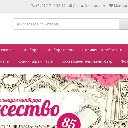
+7 (919) 714-52-85
Личный кабинет
Мои зак
-классов
Чипборд
Чипборд оптом
Штампинг и эмбоссинг
риалы
Краски, спреи, пасты
Кожезаменитель, ткани, фетр
Фоа