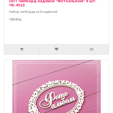
ОПТ Чипборд надписи "Фотоальбом" 8 шт.
ЧБ-4522
Набор чипборда из 8 надписей.
160.00 р.