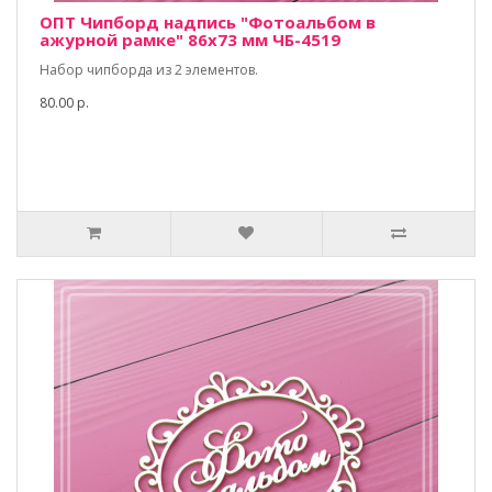
ОПТ Чипборд надпись "Фотоальбом в
ажурной рамке" 86х73 мм ЧБ-4519
Набор чипборда из 2 элементов.
80.00 р.