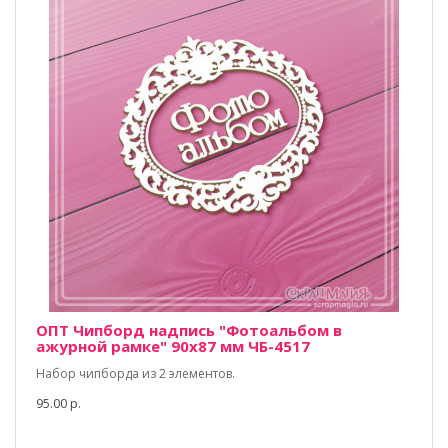
ОПТ Чипборд надпись "Фотоальбом в
ажурной рамке" 90х87 мм ЧБ-4517
Набор чипборда из 2 элементов.
95.00 р.