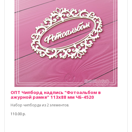
ОПТ Чипборд надпись "Фотоальбом в
ажурной рамке" 113х88 мм ЧБ-4520
Набор чипборда из 2 элементов.
110.00 р.