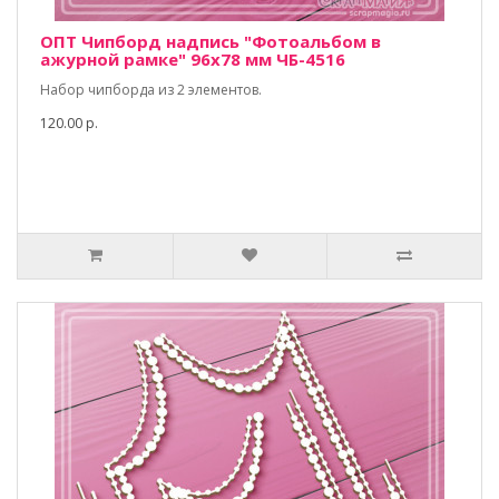
ОПТ Чипборд надпись "Фотоальбом в
ажурной рамке" 96х78 мм ЧБ-4516
Набор чипборда из 2 элементов.
120.00 р.