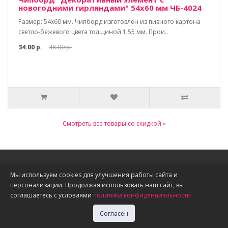
новогодними гирляндами" 54х60 мм ЧБ-4024
Размер: 54х60 мм. Чипборд изготовлен из пивного картона
светло-бежевого цвета толщиной 1,55 мм. Прои..
34.00 р.
48.00 р.
Смотреть все товары со скидкой
»
Информация
Мы используем cookies для улучшения работы сайта и
персонализации. Продолжая использовать наш сайт, вы
О нас
соглашаетесь с условиями
политики конфиденциальности
Доставка, оплата, скидки
Политика конфиденциальности
Согласен
Публичная оферта
Акции