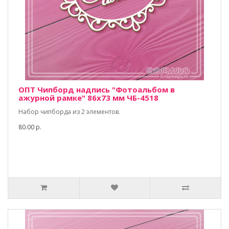
ОПТ Чипборд надпись "Фотоальбом в
ажурной рамке" 86х73 мм ЧБ-4518
Набор чипборда из 2 элементов.
80.00 р.