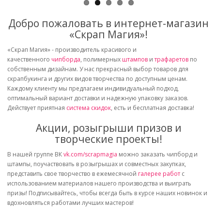
Добро пожаловать в интернет-магазин
«Скрап Магия»!
«Скрап Магия» - производитель красивого и
качественного
чипборда
, полимерных
штампов
и
трафаретов
по
собственным дизайнам. У нас прекрасный выбор товаров для
скрапбукинга и других видов творчества по доступным ценам.
Каждому клиенту мы предлагаем индивидуальный подход,
оптимальный вариант доставки и надежную упаковку заказов.
Действует приятная
система скидок
, есть и бесплатная доставка!
Акции, розыгрыши призов и
творческие проекты!
В нашей группе ВК
vk.com/scrapmagia
можно заказать чипборд и
штампы, поучаствовать в розыгрышах и совместных закупках,
представить свое творчество в ежемесячной
галерее работ
с
использованием материалов нашего производства и выиграть
призы! Подписывайтесь, чтобы всегда быть в курсе наших новинок и
вдохновляться работами лучших мастеров!