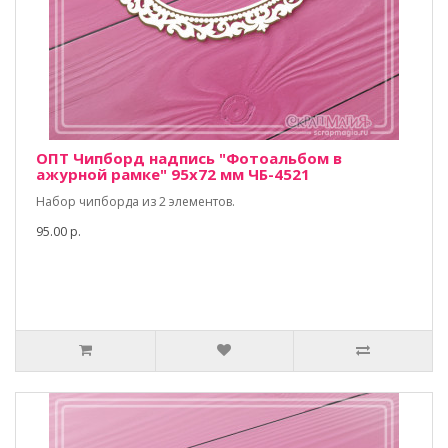
ОПТ Чипборд надпись "Фотоальбом в
ажурной рамке" 95х72 мм ЧБ-4521
Набор чипборда из 2 элементов.
95.00 р.