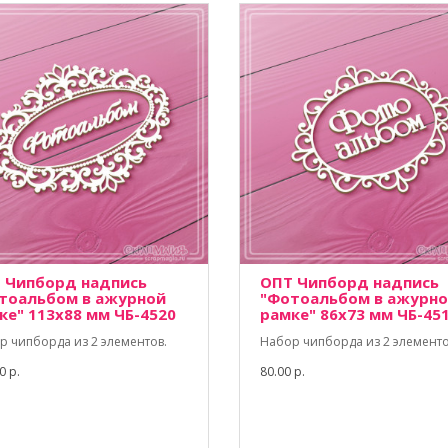
 Чипборд надпись
ОПТ Чипборд надпись
тоальбом в ажурной
"Фотоальбом в ажурн
ке" 113х88 мм ЧБ-4520
рамке" 86х73 мм ЧБ-45
р чипборда из 2 элементов.
Набор чипборда из 2 элементо
0 р.
80.00 р.