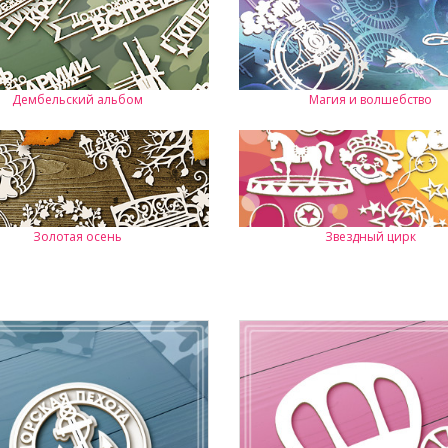
Дембельский альбом
Магия и волшебство
Золотая осень
Звездный цирк