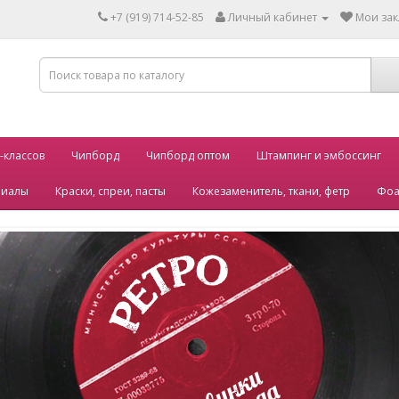
+7 (919) 714-52-85
Личный кабинет
Мои зак
-классов
Чипборд
Чипборд оптом
Штампинг и эмбоссинг
риалы
Краски, спреи, пасты
Кожезаменитель, ткани, фетр
Фоа