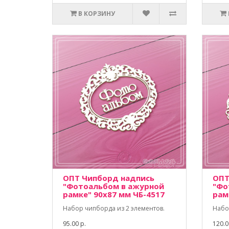
В КОРЗИНУ
ОПТ Чипборд надпись
ОПТ
"Фотоальбом в ажурной
"Фо
рамке" 90х87 мм ЧБ-4517
рам
Набор чипборда из 2 элементов.
Набо
95.00 р.
120.0