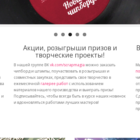
Акции, розыгрыши призов и
В
творческие проекты!
В нашей группе ВК
vk.com/scrapmagia
можно заказать
Мы
чипборд и штампы, поучаствовать в розыгрышах и
по
й
совместных закупках, представить свое творчество в
чи
тва
ежемесячной
галерее работ
с использованием
от
материалов нашего производства и выиграть призы!
пр
 и
Подписывайтесь, чтобы всегда быть в курсе наших новинок
Сд
и вдохновляться работами лучших мастеров!
пр
пр