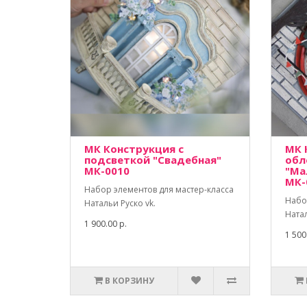
МК Конструкция с
МК 
подсветкой "Свадебная"
обл
МК-0010
"Ма
МК-
Набор элементов для мастер-класса
Набо
Натальи Руско vk.
Натал
1 900.00 р.
1 500
В КОРЗИНУ