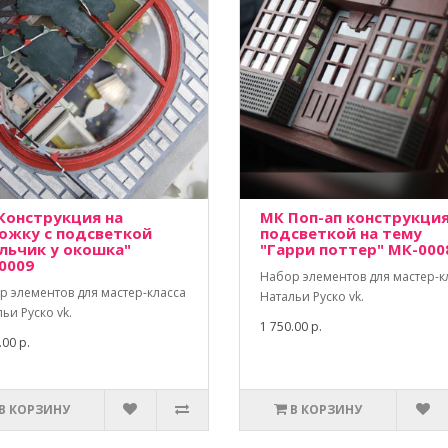
Конструкция на
МК Поп-ап конструкция
ожку с подсветкой
подсветкой на тему
льчик у окошка"
"Гарри поттер" МК-000
0009
Набор элементов для мастер-к
р элементов для мастер-класса
Натальи Руско vk.
ьи Руско vk.
1 750.00 р.
.00 р.
В КОРЗИНУ
В КОРЗИНУ