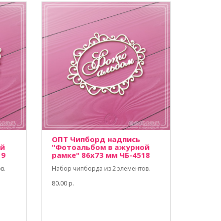
ОПТ Чипборд надпись
ой
"Фотоальбом в ажурной
19
рамке" 86х73 мм ЧБ-4518
в.
Набор чипборда из 2 элементов.
80.00 р.