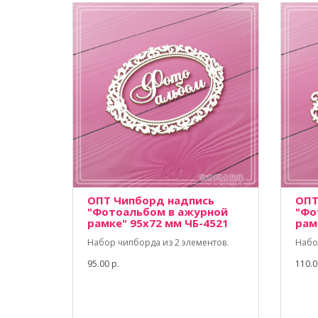
ОПТ Чипборд надпись
ОПТ
"Фотоальбом в ажурной
"Фо
рамке" 95х72 мм ЧБ-4521
рам
Набор чипборда из 2 элементов.
Набо
95.00 р.
110.0