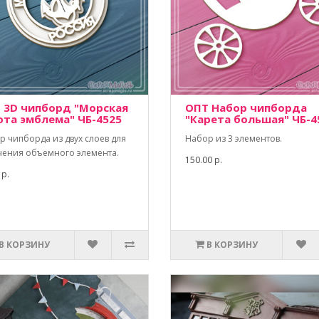
 3D чипборд "Морская
ОПТ Набор чипборда
ота эмблема" ЧБ-4525
"Карета большая" ЧБ-4
р чипборда из двух слоев для
Набор из 3 элементов.
чения объемного элемента.
150.00 р.
 р.
В КОРЗИНУ
В КОРЗИНУ