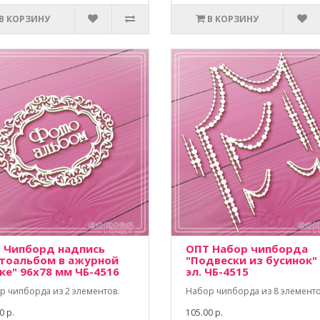
В КОРЗИНУ
В КОРЗИНУ
 Чипборд надпись
ОПТ Набор чипборда
тоальбом в ажурной
"Подвески из бусинок"
ке" 96х78 мм ЧБ-4516
эл. ЧБ-4515
р чипборда из 2 элементов.
Набор чипборда из 8 элементо
0 р.
105.00 р.