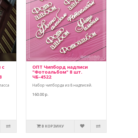
 с
ОПТ Чипборд надписи
"Фотоальбом" 8 шт.
8
ЧБ-4522
ласса
Набор чипборда из 8 надписей.
160.00 р.
В КОРЗИНУ