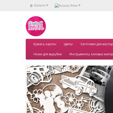
р.
Валюта
Язык
Бумага, картон
Цветы
Заготовки для мастер
Ножи для вырубки
Инструменты, клеевые мате