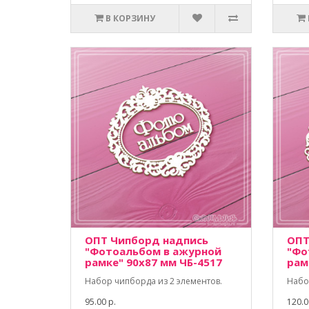
В КОРЗИНУ
ОПТ Чипборд надпись
ОПТ
"Фотоальбом в ажурной
"Фо
рамке" 90х87 мм ЧБ-4517
рам
Набор чипборда из 2 элементов.
Набо
95.00 р.
120.0