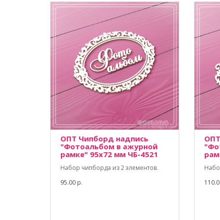
ОПТ Чипборд надпись
ОПТ
"Фотоальбом в ажурной
"Фо
рамке" 95х72 мм ЧБ-4521
рам
Набор чипборда из 2 элементов.
Набо
95.00 р.
110.0