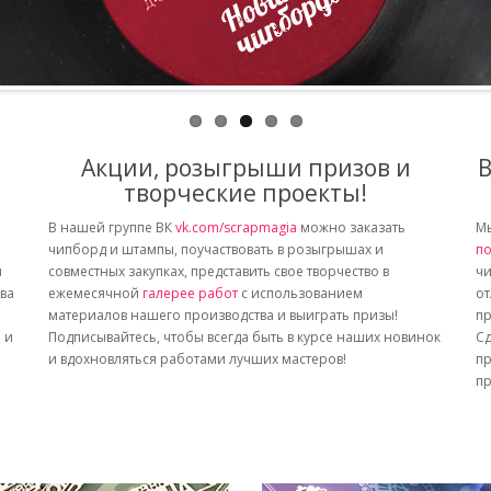
Акции, розыгрыши призов и
В
творческие проекты!
В нашей группе ВК
vk.com/scrapmagia
можно заказать
Мы
чипборд и штампы, поучаствовать в розыгрышах и
по
й
совместных закупках, представить свое творчество в
чи
тва
ежемесячной
галерее работ
с использованием
от
материалов нашего производства и выиграть призы!
пр
 и
Подписывайтесь, чтобы всегда быть в курсе наших новинок
Сд
и вдохновляться работами лучших мастеров!
пр
пр