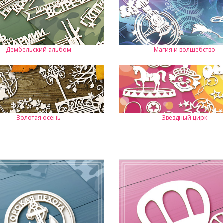
Дембельский альбом
Магия и волшебство
Золотая осень
Звездный цирк