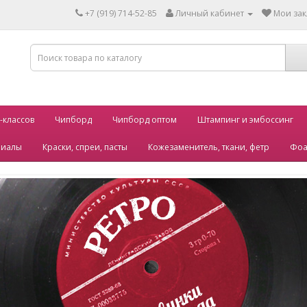
+7 (919) 714-52-85
Личный кабинет
Мои зак
-классов
Чипборд
Чипборд оптом
Штампинг и эмбоссинг
риалы
Краски, спреи, пасты
Кожезаменитель, ткани, фетр
Фоа