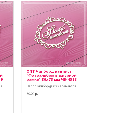
ОПТ Чипборд надпись
ой
"Фотоальбом в ажурной
19
рамке" 86х73 мм ЧБ-4518
в.
Набор чипборда из 2 элементов.
80.00 р.