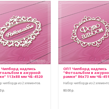
 Чипборд надпись
ОПТ Чипборд надпись
тоальбом в ажурной
"Фотоальбом в ажурн
ке" 113х88 мм ЧБ-4520
рамке" 86х73 мм ЧБ-45
р чипборда из 2 элементов.
Набор чипборда из 2 элементо
0 р.
80.00 р.