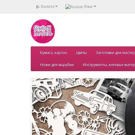
р.
Валюта
Язык
Бумага, картон
Цветы
Заготовки для мастер
Ножи для вырубки
Инструменты, клеевые мате