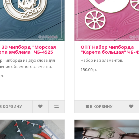
 3D чипборд "Морская
ОПТ Набор чипборда
ота эмблема" ЧБ-4525
"Карета большая" ЧБ-4
р чипборда из двух слоев для
Набор из 3 элементов.
чения объемного элемента.
150.00 р.
 р.
В КОРЗИНУ
В КОРЗИНУ