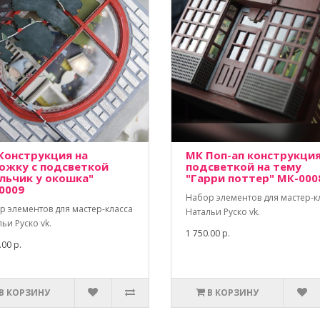
Конструкция на
МК Поп-ап конструкция
ожку с подсветкой
подсветкой на тему
льчик у окошка"
"Гарри поттер" МК-000
0009
Набор элементов для мастер-к
р элементов для мастер-класса
Натальи Руско vk.
ьи Руско vk.
1 750.00 р.
.00 р.
В КОРЗИНУ
В КОРЗИНУ