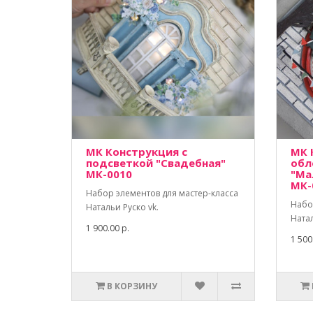
МК Конструкция с
МК 
подсветкой "Свадебная"
обл
МК-0010
"Ма
МК-
Набор элементов для мастер-класса
Набо
Натальи Руско vk.
Натал
1 900.00 р.
1 500
В КОРЗИНУ