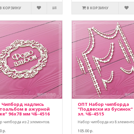
В КОРЗИНУ
В КОРЗИНУ
 Чипборд надпись
ОПТ Набор чипборда
тоальбом в ажурной
"Подвески из бусинок"
ке" 96х78 мм ЧБ-4516
эл. ЧБ-4515
р чипборда из 2 элементов.
Набор чипборда из 8 элементо
0 р.
105.00 р.