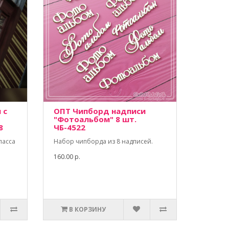
 с
ОПТ Чипборд надписи
"Фотоальбом" 8 шт.
8
ЧБ-4522
ласса
Набор чипборда из 8 надписей.
160.00 р.
В КОРЗИНУ