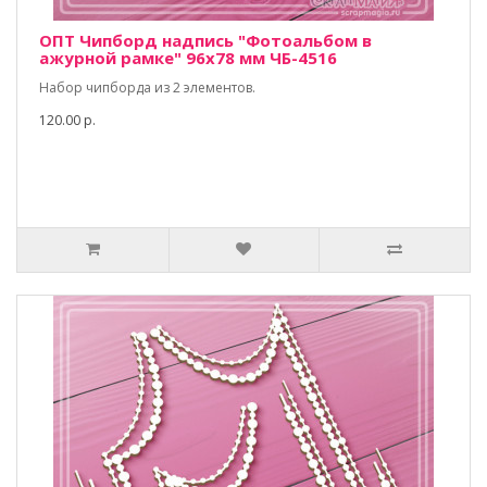
ОПТ Чипборд надпись "Фотоальбом в
ажурной рамке" 96х78 мм ЧБ-4516
Набор чипборда из 2 элементов.
120.00 р.