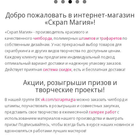
Добро пожаловать в интернет-магазин
«Скрап Магия»!
«Скрап Магия» - производитель красивого и
качественного
чипборда
, полимерных
штампов
и
трафаретов
по
собственным дизайнам. У нас прекрасный выбор товаров для
скрапбукинга и других видов творчества по доступным ценам.
Каждому клиенту мы предлагаем индивидуальный подход,
оптимальный вариант доставки и надежную упаковку заказов.
Действует приятная
система скидок
, есть и бесплатная доставка!
Акции, розыгрыши призов и
творческие проекты!
В нашей группе ВК
vk.com/scrapmagia
можно заказать чипборд и
штампы, поучаствовать в розыгрышах и совместных закупках,
представить свое творчество в ежемесячной
галерее работ
с
использованием материалов нашего производства и выиграть
призы! Подписывайтесь, чтобы всегда быть в курсе наших новинок и
вдохновляться работами лучших мастеров!