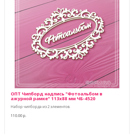
ОПТ Чипборд надпись "Фотоальбом в
ажурной рамке" 113х88 мм ЧБ-4520
Набор чипборда из 2 элементов.
110.00 р.