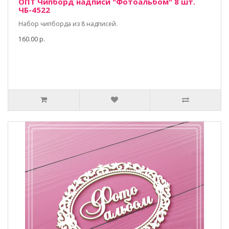
ОПТ Чипборд надписи "Фотоальбом" 8 шт.
ЧБ-4522
Набор чипборда из 8 надписей.
160.00 р.