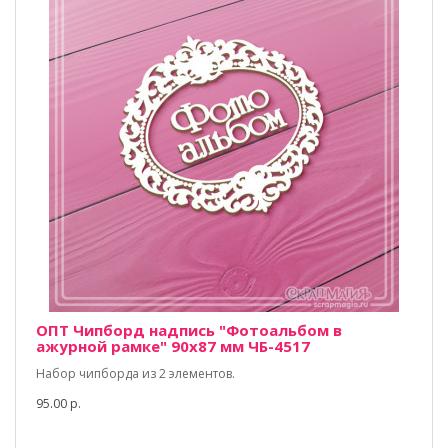
ОПТ Чипборд надпись "Фотоальбом в
ажурной рамке" 90х87 мм ЧБ-4517
Набор чипборда из 2 элементов.
95.00 р.