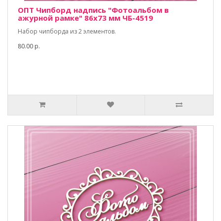
ОПТ Чипборд надпись "Фотоальбом в
ажурной рамке" 86х73 мм ЧБ-4519
Набор чипборда из 2 элементов.
80.00 р.