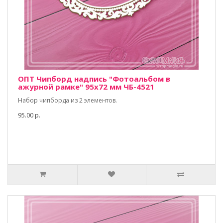
ОПТ Чипборд надпись "Фотоальбом в
ажурной рамке" 95х72 мм ЧБ-4521
Набор чипборда из 2 элементов.
95.00 р.