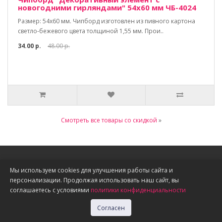
новогодними гирляндами" 54х60 мм ЧБ-4024
Размер: 54х60 мм. Чипборд изготовлен из пивного картона
светло-бежевого цвета толщиной 1,55 мм. Прои..
34.00 р.
48.00 р.
Смотреть все товары со скидкой
»
Информация
Мы используем cookies для улучшения работы сайта и
персонализации. Продолжая использовать наш сайт, вы
О нас
соглашаетесь с условиями
политики конфиденциальности
Доставка, оплата, скидки
Политика конфиденциальности
Согласен
Публичная оферта
Акции