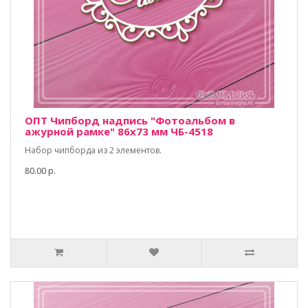
ОПТ Чипборд надпись "Фотоальбом в
ажурной рамке" 86х73 мм ЧБ-4518
Набор чипборда из 2 элементов.
80.00 р.