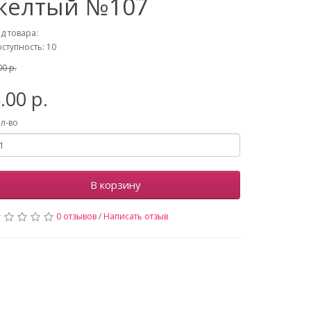
желтый №107
д товара:
ступность: 10
00 р.
.00 р.
л-во
В корзину
0 отзывов
/
Написать отзыв