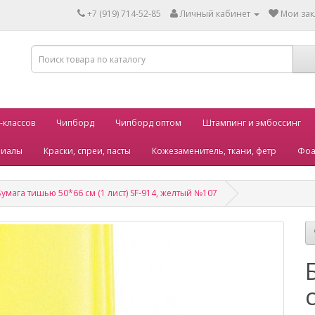
+7 (919) 714-52-85
Личный кабинет
Мои зак
-классов
Чипборд
Чипборд оптом
Штампинг и эмбоссинг
риалы
Краски, спреи, пасты
Кожезаменитель, ткани, фетр
Фоа
Бумага тишью 50*66 см (1 лист) SF-914, желтый №107