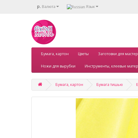
р.
Валюта
Язык
Бумага, картон
Цветы
Заготовки для мастер
Ножи для вырубки
Инструменты, клеевые мате
Бумага, картон
Бумага тишью