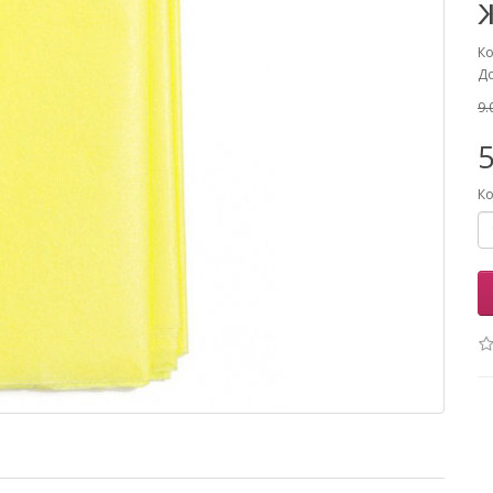
Ко
До
9.
5
Ко