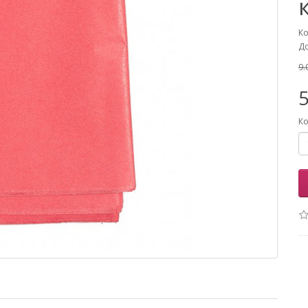
Ко
До
9.
5
Ко