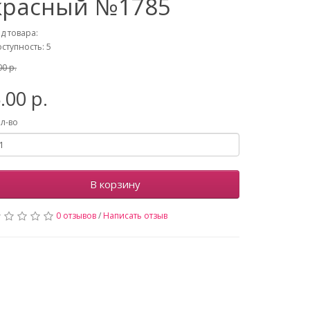
красный №1785
д товара:
ступность: 5
00 р.
.00 р.
л-во
В корзину
0 отзывов
/
Написать отзыв