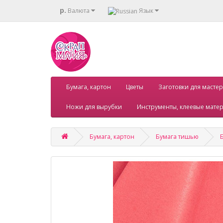
р.
Валюта
Язык
Бумага, картон
Цветы
Заготовки для мастер
Ножи для вырубки
Инструменты, клеевые мате
Бумага, картон
Бумага тишью