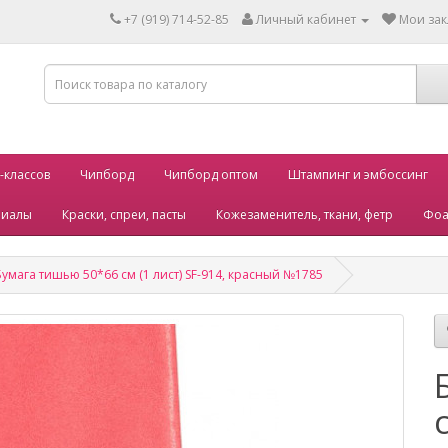
+7 (919) 714-52-85
Личный кабинет
Мои зак
-классов
Чипборд
Чипборд оптом
Штампинг и эмбоссинг
риалы
Краски, спреи, пасты
Кожезаменитель, ткани, фетр
Фоа
Бумага тишью 50*66 см (1 лист) SF-914, красный №1785