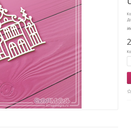
Ко
До
35
2
Ко