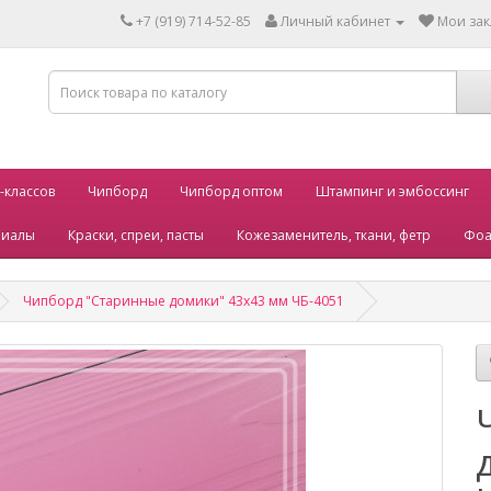
+7 (919) 714-52-85
Личный кабинет
Мои зак
-классов
Чипборд
Чипборд оптом
Штампинг и эмбоссинг
риалы
Краски, спреи, пасты
Кожезаменитель, ткани, фетр
Фоа
Чипборд "Старинные домики" 43х43 мм ЧБ-4051