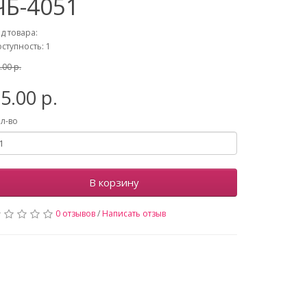
ЧБ-4051
д товара:
ступность: 1
.00 р.
5.00 р.
л-во
В корзину
0 отзывов
/
Написать отзыв