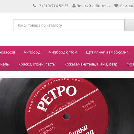
+7 (919) 714-52-85
Личный кабинет
Мои зак
-классов
Чипборд
Чипборд оптом
Штампинг и эмбоссинг
риалы
Краски, спреи, пасты
Кожезаменитель, ткани, фетр
Фоа