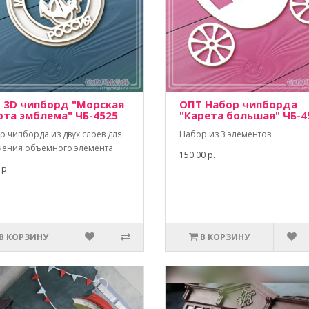
 3D чипборд "Морская
ОПТ Набор чипборда
ота эмблема" ЧБ-4525
"Карета большая" ЧБ-4
р чипборда из двух слоев для
Набор из 3 элементов.
чения объемного элемента.
150.00 р.
 р.
В КОРЗИНУ
В КОРЗИНУ