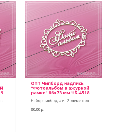
ОПТ Чипборд надпись
ой
"Фотоальбом в ажурной
19
рамке" 86х73 мм ЧБ-4518
в.
Набор чипборда из 2 элементов.
80.00 р.