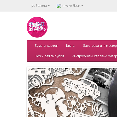
р.
Валюта
Язык
Бумага, картон
Цветы
Заготовки для мастер
Ножи для вырубки
Инструменты, клеевые мате