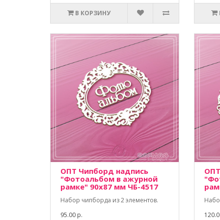
В КОРЗИНУ
ОПТ Чипборд надпись
ОПТ
"Фотоальбом в ажурной
"Фо
рамке" 90х87 мм ЧБ-4517
рам
Набор чипборда из 2 элементов.
Набо
95.00 р.
120.0