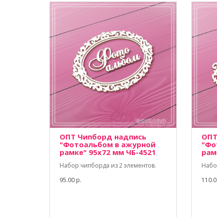
ОПТ Чипборд надпись
ОПТ
"Фотоальбом в ажурной
"Фо
рамке" 95х72 мм ЧБ-4521
рам
Набор чипборда из 2 элементов.
Набо
95.00 р.
110.0