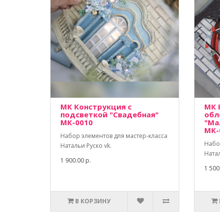
МК Конструкция с
МК 
подсветкой "Свадебная"
обл
МК-0010
"Ма
МК-
Набор элементов для мастер-класса
Набо
Натальи Руско vk.
Натал
1 900.00 р.
1 500
В КОРЗИНУ