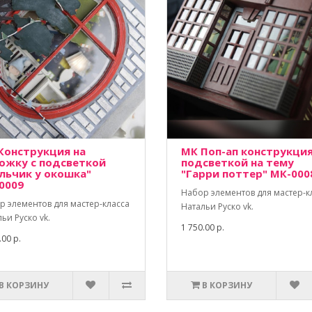
Конструкция на
МК Поп-ап конструкция
ожку с подсветкой
подсветкой на тему
льчик у окошка"
"Гарри поттер" МК-000
0009
Набор элементов для мастер-к
р элементов для мастер-класса
Натальи Руско vk.
ьи Руско vk.
1 750.00 р.
.00 р.
В КОРЗИНУ
В КОРЗИНУ