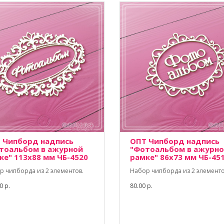
 Чипборд надпись
ОПТ Чипборд надпись
тоальбом в ажурной
"Фотоальбом в ажурн
ке" 113х88 мм ЧБ-4520
рамке" 86х73 мм ЧБ-45
р чипборда из 2 элементов.
Набор чипборда из 2 элементо
0 р.
80.00 р.