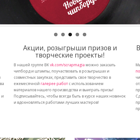
Акции, розыгрыши призов и
В
творческие проекты!
В нашей группе ВК
vk.com/scrapmagia
можно заказать
Мы
чипборд и штампы, поучаствовать в розыгрышах и
по
й
совместных закупках, представить свое творчество в
чи
тва
ежемесячной
галерее работ
с использованием
от
материалов нашего производства и выиграть призы!
пр
 и
Подписывайтесь, чтобы всегда быть в курсе наших новинок
Сд
и вдохновляться работами лучших мастеров!
пр
пр