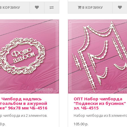
В КОРЗИНУ
В КОРЗИНУ
 Чипборд надпись
ОПТ Набор чипборда
тоальбом в ажурной
"Подвески из бусинок"
ке" 96х78 мм ЧБ-4516
эл. ЧБ-4515
р чипборда из 2 элементов.
Набор чипборда из 8 элементо
0 р.
105.00 р.