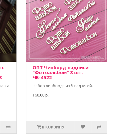
 с
ОПТ Чипборд надписи
"Фотоальбом" 8 шт.
8
ЧБ-4522
ласса
Набор чипборда из 8 надписей.
160.00 р.
В КОРЗИНУ