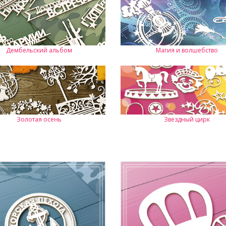
Дембельский альбом
Магия и волшебство
Золотая осень
Звездный цирк