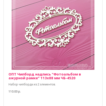
ОПТ Чипборд надпись "Фотоальбом в
ажурной рамке" 113х88 мм ЧБ-4520
Набор чипборда из 2 элементов.
110.00 р.