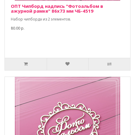
ОПТ Чипборд надпись "Фотоальбом в
ажурной рамке" 86х73 мм ЧБ-4519
Набор чипборда из 2 элементов.
80.00 р.