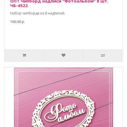
ОПТ Чипборд надписи "Фотоальбом" 8 шт.
ЧБ-4522
Набор чипборда из 8 надписей.
160.00 р.