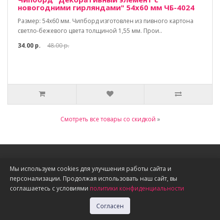
новогодними гирляндами" 54х60 мм ЧБ-4024
Размер: 54х60 мм. Чипборд изготовлен из пивного картона
светло-бежевого цвета толщиной 1,55 мм. Прои..
34.00 р.
48.00 р.
Смотреть все товары со скидкой
»
Информация
Мы используем cookies для улучшения работы сайта и
персонализации. Продолжая использовать наш сайт, вы
О нас
соглашаетесь с условиями
политики конфиденциальности
Доставка, оплата, скидки
Политика конфиденциальности
Согласен
Публичная оферта
Акции