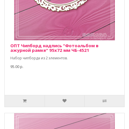
ОПТ Чипборд надпись "Фотоальбом в
ажурной рамке" 95х72 мм ЧБ-4521
Набор чипборда из 2 элементов.
95.00 р.