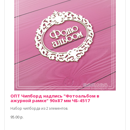
ОПТ Чипборд надпись "Фотоальбом в
ажурной рамке" 90х87 мм ЧБ-4517
Набор чипборда из 2 элементов.
95.00 р.