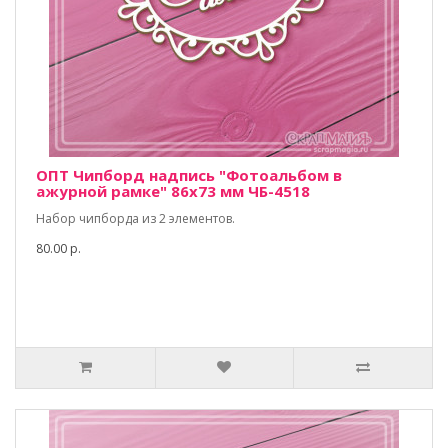
ОПТ Чипборд надпись "Фотоальбом в
ажурной рамке" 86х73 мм ЧБ-4518
Набор чипборда из 2 элементов.
80.00 р.