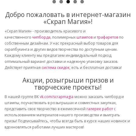
Добро пожаловать в интернет-магазин
«Скрап Магия»!
«Скрап Магия» - производитель красивого и
качественного
чипборда
, полимерных
штампов
и
трафаретов
по
собственным дизайнам. У нас прекрасный выбор товаров для
скрапбукинга и других видов творчества по доступным ценам.
Каждому клиенту мы предлагаем индивидуальный подход,
оптимальный вариант доставки и надежную упаковку заказов.
Действует приятная
система скидок
, есть и бесплатная доставка!
Акции, розыгрыши призов и
творческие проекты!
В нашей группе ВК
vk.com/scrapmagia
можно заказать чипборд и
штампы, поучаствовать в розыгрышах и совместных закупках,
представить свое творчество в ежемесячной
галерее работ
с
использованием материалов нашего производства и выиграть
призы! Подписывайтесь, чтобы всегда быть в курсе наших новинок и
вдохновляться работами лучших мастеров!