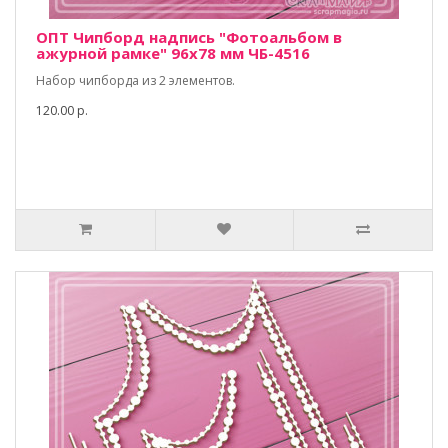
ОПТ Чипборд надпись "Фотоальбом в
ажурной рамке" 96х78 мм ЧБ-4516
Набор чипборда из 2 элементов.
120.00 р.