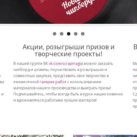
Акции, розыгрыши призов и
В
творческие проекты!
В нашей группе ВК
vk.com/scrapmagia
можно заказать
Мы
чипборд и штампы, поучаствовать в розыгрышах и
по
й
совместных закупках, представить свое творчество в
чи
тва
ежемесячной
галерее работ
с использованием
от
материалов нашего производства и выиграть призы!
пр
 и
Подписывайтесь, чтобы всегда быть в курсе наших новинок
Сд
и вдохновляться работами лучших мастеров!
пр
пр