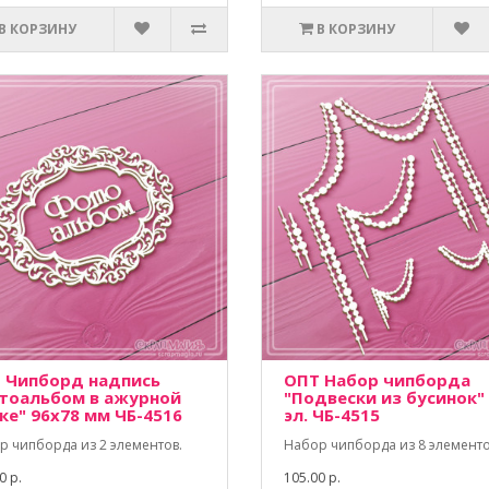
В КОРЗИНУ
В КОРЗИНУ
 Чипборд надпись
ОПТ Набор чипборда
тоальбом в ажурной
"Подвески из бусинок"
ке" 96х78 мм ЧБ-4516
эл. ЧБ-4515
р чипборда из 2 элементов.
Набор чипборда из 8 элементо
0 р.
105.00 р.