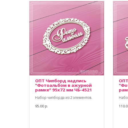
ОПТ Чипборд надпись
ОПТ
"Фотоальбом в ажурной
"Фо
рамке" 95х72 мм ЧБ-4521
рам
Набор чипборда из 2 элементов.
Набо
95.00 р.
110.0