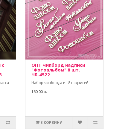
 с
ОПТ Чипборд надписи
"Фотоальбом" 8 шт.
8
ЧБ-4522
ласса
Набор чипборда из 8 надписей.
160.00 р.
В КОРЗИНУ