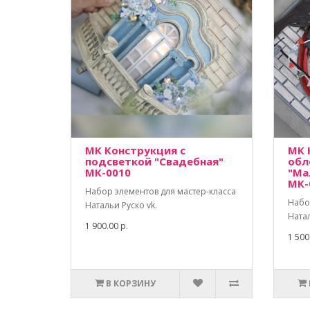
МК Конструкция с
МК 
подсветкой "Свадебная"
обл
МК-0010
"Ма
МК-
Набор элементов для мастер-класса
Набо
Натальи Руско vk.
Натал
1 900.00 р.
1 500
В КОРЗИНУ