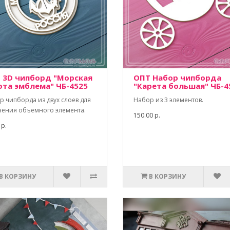
 3D чипборд "Морская
ОПТ Набор чипборда
ота эмблема" ЧБ-4525
"Карета большая" ЧБ-4
р чипборда из двух слоев для
Набор из 3 элементов.
чения объемного элемента.
150.00 р.
 р.
В КОРЗИНУ
В КОРЗИНУ