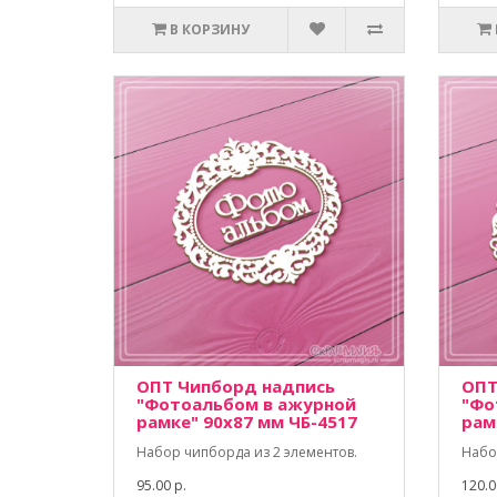
В КОРЗИНУ
ОПТ Чипборд надпись
ОПТ
"Фотоальбом в ажурной
"Фо
рамке" 90х87 мм ЧБ-4517
рам
Набор чипборда из 2 элементов.
Набо
95.00 р.
120.0