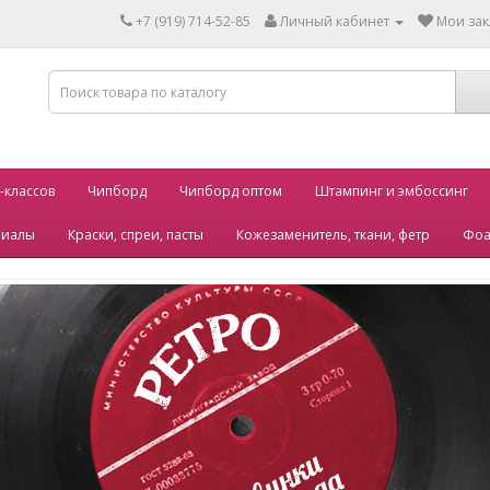
+7 (919) 714-52-85
Личный кабинет
Мои зак
-классов
Чипборд
Чипборд оптом
Штампинг и эмбоссинг
риалы
Краски, спреи, пасты
Кожезаменитель, ткани, фетр
Фоа