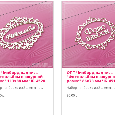
 Чипборд надпись
ОПТ Чипборд надпись
тоальбом в ажурной
"Фотоальбом в ажурн
ке" 113х88 мм ЧБ-4520
рамке" 86х73 мм ЧБ-45
р чипборда из 2 элементов.
Набор чипборда из 2 элементо
0 р.
80.00 р.