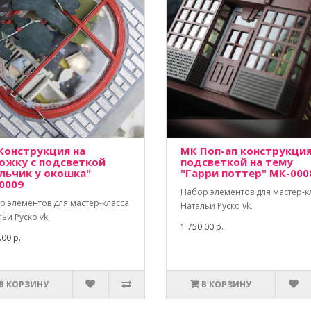
Конструкция на
МК Поп-ап конструкция
ожку с подсветкой
подсветкой на тему
льчик у окошка"
"Гарри поттер" МК-000
0009
Набор элементов для мастер-к
р элементов для мастер-класса
Натальи Руско vk.
ьи Руско vk.
1 750.00 р.
.00 р.
В КОРЗИНУ
В КОРЗИНУ