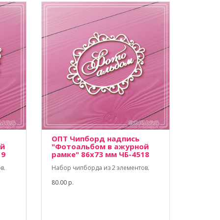
ОПТ Чипборд надпись
ой
"Фотоальбом в ажурной
19
рамке" 86х73 мм ЧБ-4518
в.
Набор чипборда из 2 элементов.
80.00 р.