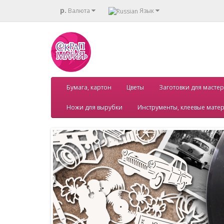
р.
Валюта
Язык
Бумага, картон
Цветы
Заготовки для мастер
Ножи для вырубки
Инструменты, клеевые мате