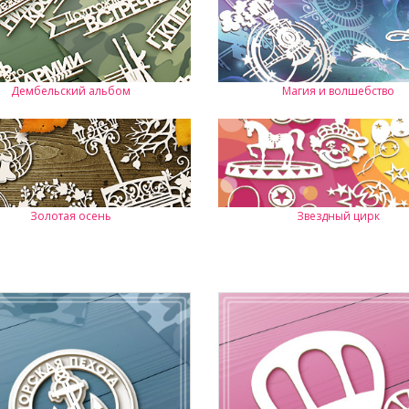
Дембельский альбом
Магия и волшебство
Золотая осень
Звездный цирк