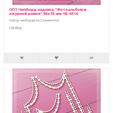
ОПТ Чипборд надпись "Фотоальбом в
ажурной рамке" 96х78 мм ЧБ-4516
Набор чипборда из 2 элементов.
120.00 р.