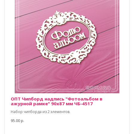
ОПТ Чипборд надпись "Фотоальбом в
ажурной рамке" 90х87 мм ЧБ-4517
Набор чипборда из 2 элементов.
95.00 р.