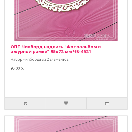
ОПТ Чипборд надпись "Фотоальбом в
ажурной рамке" 95х72 мм ЧБ-4521
Набор чипборда из 2 элементов.
95.00 р.