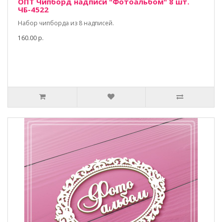
ОПТ Чипборд надписи "Фотоальбом" 8 шт.
ЧБ-4522
Набор чипборда из 8 надписей.
160.00 р.