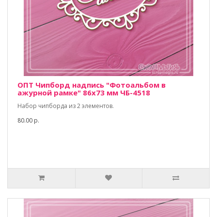
ОПТ Чипборд надпись "Фотоальбом в
ажурной рамке" 86х73 мм ЧБ-4518
Набор чипборда из 2 элементов.
80.00 р.