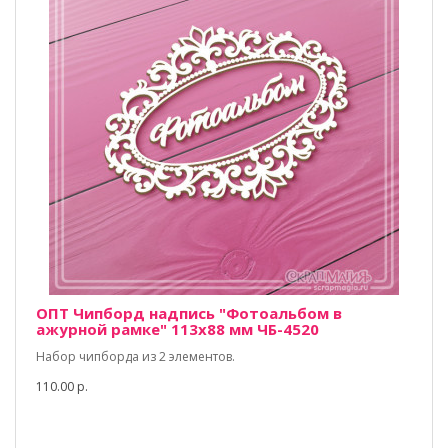
ОПТ Чипборд надпись "Фотоальбом в
ажурной рамке" 113х88 мм ЧБ-4520
Набор чипборда из 2 элементов.
110.00 р.