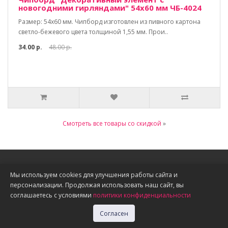
новогодними гирляндами" 54х60 мм ЧБ-4024
Размер: 54х60 мм. Чипборд изготовлен из пивного картона
светло-бежевого цвета толщиной 1,55 мм. Прои..
34.00 р.
48.00 р.
Смотреть все товары со скидкой
»
Информация
Мы используем cookies для улучшения работы сайта и
персонализации. Продолжая использовать наш сайт, вы
О нас
соглашаетесь с условиями
политики конфиденциальности
Доставка, оплата, скидки
Политика конфиденциальности
Согласен
Публичная оферта
Акции