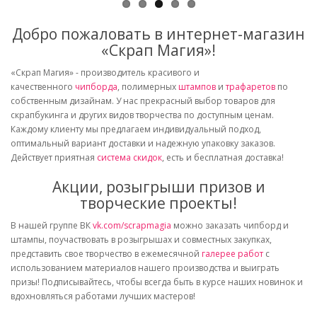
Добро пожаловать в интернет-магазин
«Скрап Магия»!
«Скрап Магия» - производитель красивого и
качественного
чипборда
, полимерных
штампов
и
трафаретов
по
собственным дизайнам. У нас прекрасный выбор товаров для
скрапбукинга и других видов творчества по доступным ценам.
Каждому клиенту мы предлагаем индивидуальный подход,
оптимальный вариант доставки и надежную упаковку заказов.
Действует приятная
система скидок
, есть и бесплатная доставка!
Акции, розыгрыши призов и
творческие проекты!
В нашей группе ВК
vk.com/scrapmagia
можно заказать чипборд и
штампы, поучаствовать в розыгрышах и совместных закупках,
представить свое творчество в ежемесячной
галерее работ
с
использованием материалов нашего производства и выиграть
призы! Подписывайтесь, чтобы всегда быть в курсе наших новинок и
вдохновляться работами лучших мастеров!