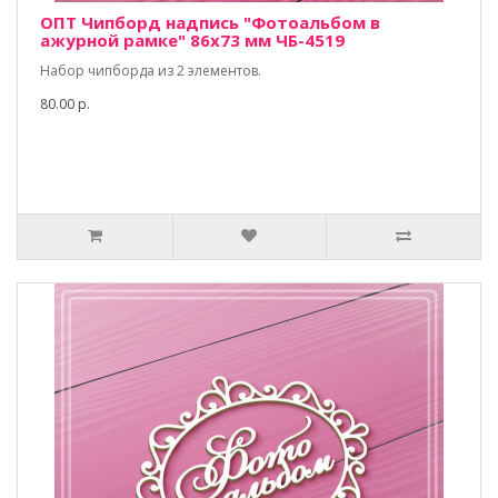
ОПТ Чипборд надпись "Фотоальбом в
ажурной рамке" 86х73 мм ЧБ-4519
Набор чипборда из 2 элементов.
80.00 р.