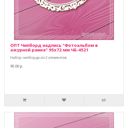
ОПТ Чипборд надпись "Фотоальбом в
ажурной рамке" 95х72 мм ЧБ-4521
Набор чипборда из 2 элементов.
95.00 р.