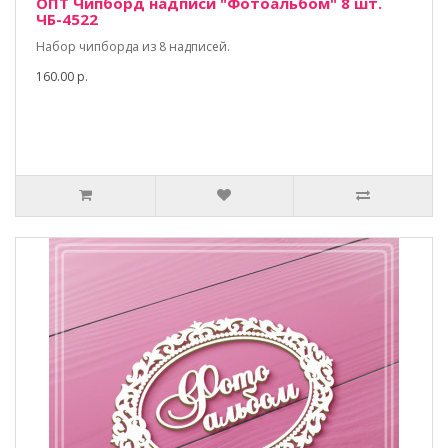
ОПТ Чипборд надписи "Фотоальбом" 8 шт.
ЧБ-4522
Набор чипборда из 8 надписей.
160.00 р.