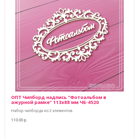
ОПТ Чипборд надпись "Фотоальбом в
ажурной рамке" 113х88 мм ЧБ-4520
Набор чипборда из 2 элементов.
110.00 р.