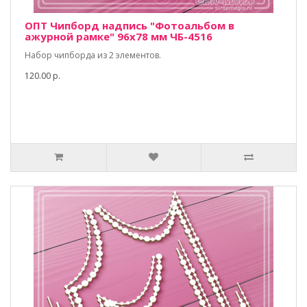
ОПТ Чипборд надпись "Фотоальбом в
ажурной рамке" 96х78 мм ЧБ-4516
Набор чипборда из 2 элементов.
120.00 р.