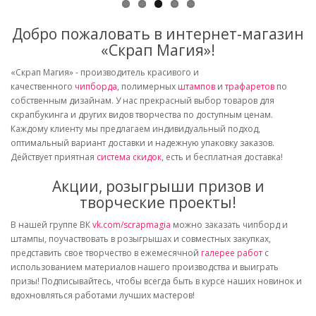
Добро пожаловать в интернет-магазин
«Скрап Магия»!
«Скрап Магия» - производитель красивого и
качественного
чипборда
, полимерных
штампов
и
трафаретов
по
собственным дизайнам. У нас прекрасный выбор товаров для
скрапбукинга и других видов творчества по доступным ценам.
Каждому клиенту мы предлагаем индивидуальный подход,
оптимальный вариант доставки и надежную упаковку заказов.
Действует приятная
система скидок
, есть и бесплатная доставка!
Акции, розыгрыши призов и
творческие проекты!
В нашей группе ВК
vk.com/scrapmagia
можно заказать чипборд и
штампы, поучаствовать в розыгрышах и совместных закупках,
представить свое творчество в ежемесячной
галерее работ
с
использованием материалов нашего производства и выиграть
призы! Подписывайтесь, чтобы всегда быть в курсе наших новинок и
вдохновляться работами лучших мастеров!