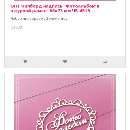
ОПТ Чипборд надпись "Фотоальбом в
ажурной рамке" 86х73 мм ЧБ-4519
Набор чипборда из 2 элементов.
80.00 р.