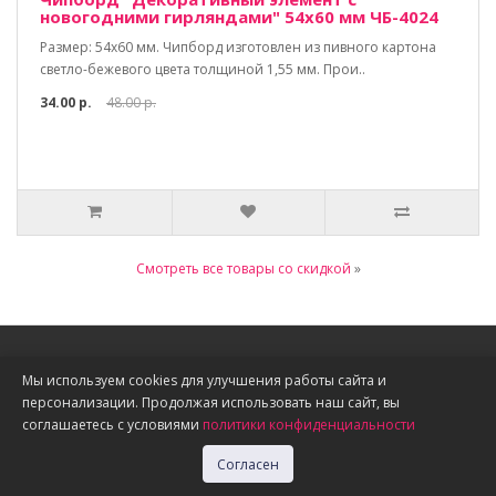
новогодними гирляндами" 54х60 мм ЧБ-4024
Размер: 54х60 мм. Чипборд изготовлен из пивного картона
светло-бежевого цвета толщиной 1,55 мм. Прои..
34.00 р.
48.00 р.
Смотреть все товары со скидкой
»
Информация
Мы используем cookies для улучшения работы сайта и
персонализации. Продолжая использовать наш сайт, вы
О нас
соглашаетесь с условиями
политики конфиденциальности
Доставка, оплата, скидки
Политика конфиденциальности
Согласен
Публичная оферта
Акции