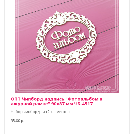
ОПТ Чипборд надпись "Фотоальбом в
ажурной рамке" 90х87 мм ЧБ-4517
Набор чипборда из 2 элементов.
95.00 р.