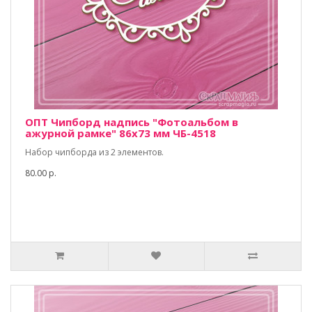
ОПТ Чипборд надпись "Фотоальбом в
ажурной рамке" 86х73 мм ЧБ-4518
Набор чипборда из 2 элементов.
80.00 р.