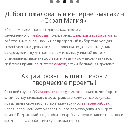
Добро пожаловать в интернет-магазин
«Скрап Магия»!
«Скрап Магия» - производитель красивого и
качественного
чипборда
, полимерных
штампов
и
трафаретов
по
собственным дизайнам. У нас прекрасный выбор товаров для
скрапбукинга и других видов творчества по доступным ценам.
Каждому клиенту мы предлагаем индивидуальный подход,
оптимальный вариант доставки и надежную упаковку заказов.
Действует приятная
система скидок
, есть и бесплатная доставка!
Акции, розыгрыши призов и
творческие проекты!
В нашей группе ВК
vk.com/scrapmagia
можно заказать чипборд и
штампы, поучаствовать в розыгрышах и совместных закупках,
представить свое творчество в ежемесячной
галерее работ
с
использованием материалов нашего производства и выиграть
призы! Подписывайтесь, чтобы всегда быть в курсе наших новинок и
вдохновляться работами лучших мастеров!