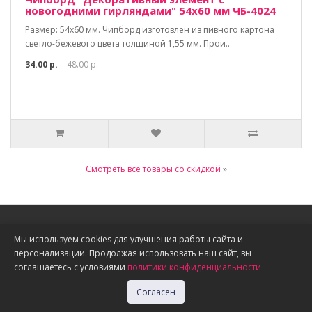
новогодними гирляндами" 54х60 мм ЧБ-4024
Размер: 54х60 мм. Чипборд изготовлен из пивного картона
светло-бежевого цвета толщиной 1,55 мм. Прои..
34.00 р.
48.00 р.
Смотреть все товары со скидкой
»
Информация
Мы используем cookies для улучшения работы сайта и
персонализации. Продолжая использовать наш сайт, вы
О нас
соглашаетесь с условиями
политики конфиденциальности
Доставка, оплата, скидки
Политика конфиденциальности
Согласен
Публичная оферта
Акции