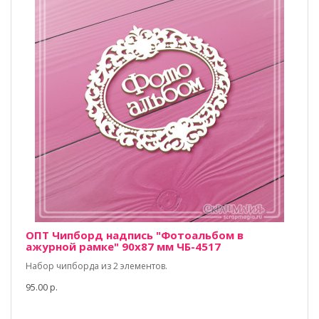
ОПТ Чипборд надпись "Фотоальбом в
ажурной рамке" 90х87 мм ЧБ-4517
Набор чипборда из 2 элементов.
95.00 р.