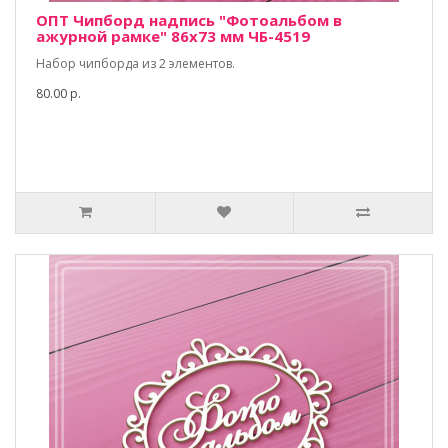
ОПТ Чипборд надпись "Фотоальбом в
ажурной рамке" 86х73 мм ЧБ-4519
Набор чипборда из 2 элементов.
80.00 р.