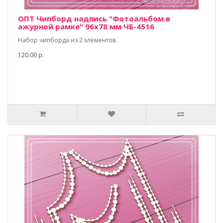
ОПТ Чипборд надпись "Фотоальбом в
ажурной рамке" 96х78 мм ЧБ-4516
Набор чипборда из 2 элементов.
120.00 р.