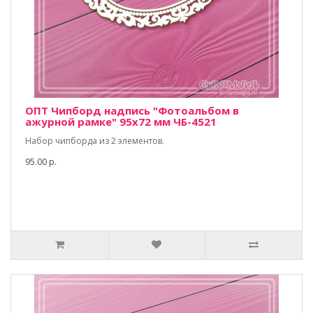
ОПТ Чипборд надпись "Фотоальбом в
ажурной рамке" 95х72 мм ЧБ-4521
Набор чипборда из 2 элементов.
95.00 р.