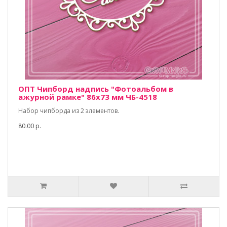
ОПТ Чипборд надпись "Фотоальбом в
ажурной рамке" 86х73 мм ЧБ-4518
Набор чипборда из 2 элементов.
80.00 р.