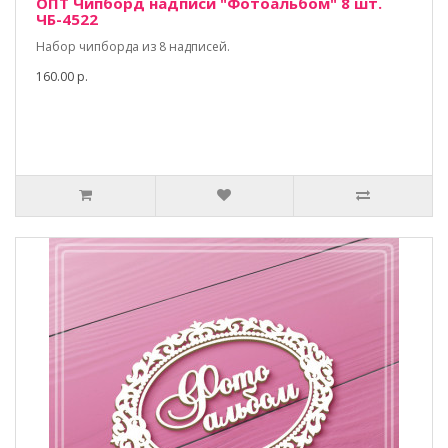
ОПТ Чипборд надписи "Фотоальбом" 8 шт.
ЧБ-4522
Набор чипборда из 8 надписей.
160.00 р.