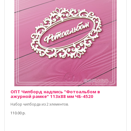
ОПТ Чипборд надпись "Фотоальбом в
ажурной рамке" 113х88 мм ЧБ-4520
Набор чипборда из 2 элементов.
110.00 р.