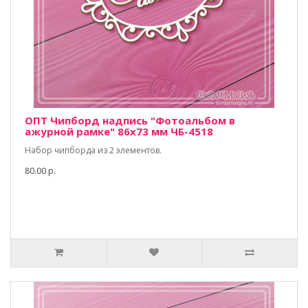
ОПТ Чипборд надпись "Фотоальбом в
ажурной рамке" 86х73 мм ЧБ-4518
Набор чипборда из 2 элементов.
80.00 р.