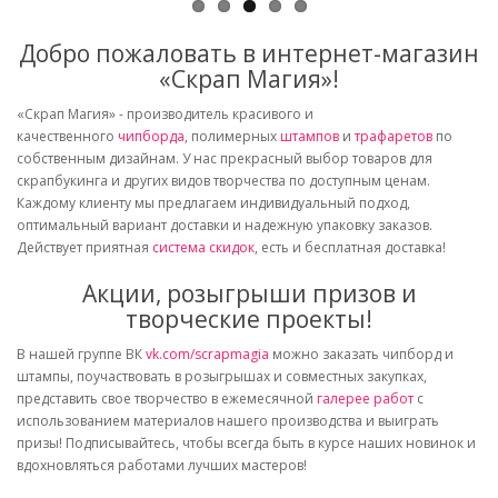
Добро пожаловать в интернет-магазин
«Скрап Магия»!
«Скрап Магия» - производитель красивого и
качественного
чипборда
, полимерных
штампов
и
трафаретов
по
собственным дизайнам. У нас прекрасный выбор товаров для
скрапбукинга и других видов творчества по доступным ценам.
Каждому клиенту мы предлагаем индивидуальный подход,
оптимальный вариант доставки и надежную упаковку заказов.
Действует приятная
система скидок
, есть и бесплатная доставка!
Акции, розыгрыши призов и
творческие проекты!
В нашей группе ВК
vk.com/scrapmagia
можно заказать чипборд и
штампы, поучаствовать в розыгрышах и совместных закупках,
представить свое творчество в ежемесячной
галерее работ
с
использованием материалов нашего производства и выиграть
призы! Подписывайтесь, чтобы всегда быть в курсе наших новинок и
вдохновляться работами лучших мастеров!