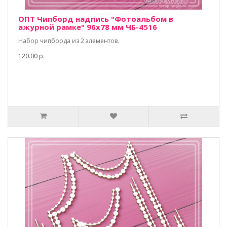
ОПТ Чипборд надпись "Фотоальбом в
ажурной рамке" 96х78 мм ЧБ-4516
Набор чипборда из 2 элементов.
120.00 р.