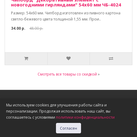
новогодними гирляндами" 54х60 мм ЧБ-4024
Размер: 54х60 мм. Чипборд изготовлен из пивного картона
светло-бежевого цвета толщиной 1,55 мм. Прои..
34.00 р.
48.00 р.
Смотреть все товары со скидкой
»
Информация
Мы используем cookies для улучшения работы сайта и
персонализации. Продолжая использовать наш сайт, вы
О нас
соглашаетесь с условиями
политики конфиденциальности
Доставка, оплата, скидки
Политика конфиденциальности
Согласен
Публичная оферта
Акции