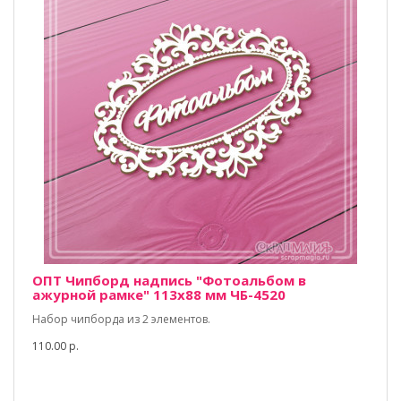
ОПТ Чипборд надпись "Фотоальбом в
ажурной рамке" 113х88 мм ЧБ-4520
Набор чипборда из 2 элементов.
110.00 р.