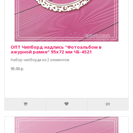
ОПТ Чипборд надпись "Фотоальбом в
ажурной рамке" 95х72 мм ЧБ-4521
Набор чипборда из 2 элементов.
95.00 р.