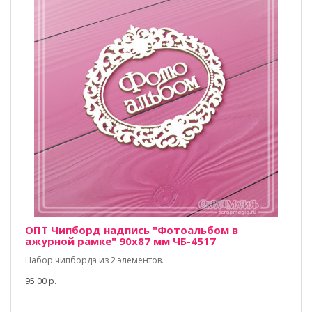
ОПТ Чипборд надпись "Фотоальбом в
ажурной рамке" 90х87 мм ЧБ-4517
Набор чипборда из 2 элементов.
95.00 р.