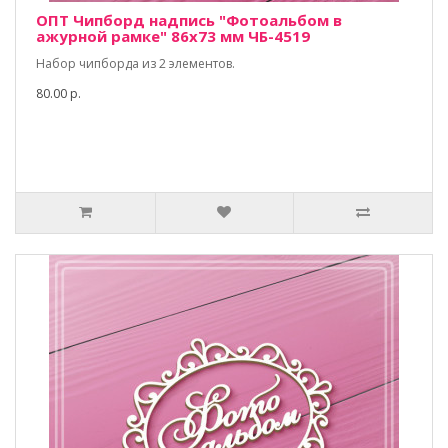
ОПТ Чипборд надпись "Фотоальбом в
ажурной рамке" 86х73 мм ЧБ-4519
Набор чипборда из 2 элементов.
80.00 р.