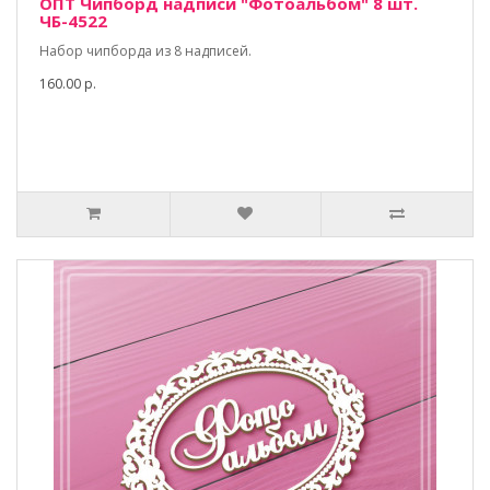
ОПТ Чипборд надписи "Фотоальбом" 8 шт.
ЧБ-4522
Набор чипборда из 8 надписей.
160.00 р.