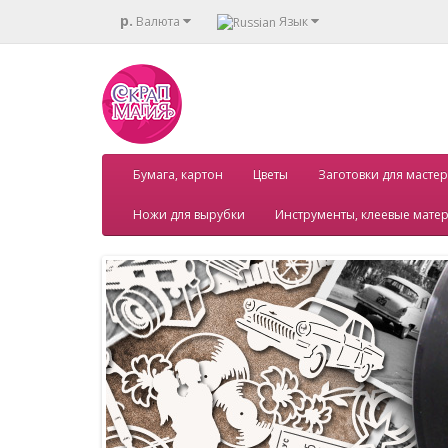
р.
Валюта
Язык
Бумага, картон
Цветы
Заготовки для мастер
Ножи для вырубки
Инструменты, клеевые мате