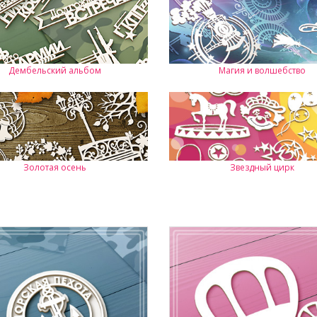
Дембельский альбом
Магия и волшебство
Золотая осень
Звездный цирк