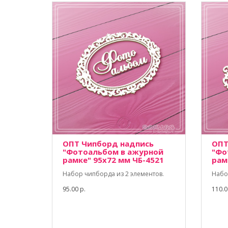
ОПТ Чипборд надпись
ОПТ
"Фотоальбом в ажурной
"Фо
рамке" 95х72 мм ЧБ-4521
рам
Набор чипборда из 2 элементов.
Набо
95.00 р.
110.0