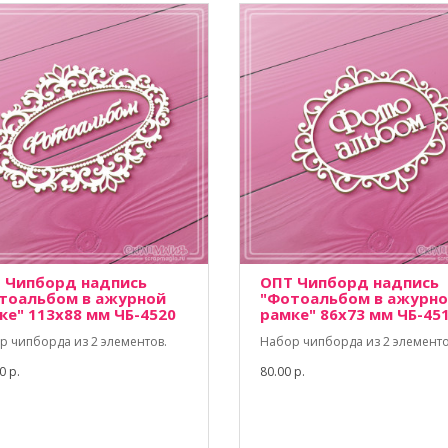
 Чипборд надпись
ОПТ Чипборд надпись
тоальбом в ажурной
"Фотоальбом в ажурн
ке" 113х88 мм ЧБ-4520
рамке" 86х73 мм ЧБ-45
р чипборда из 2 элементов.
Набор чипборда из 2 элементо
0 р.
80.00 р.