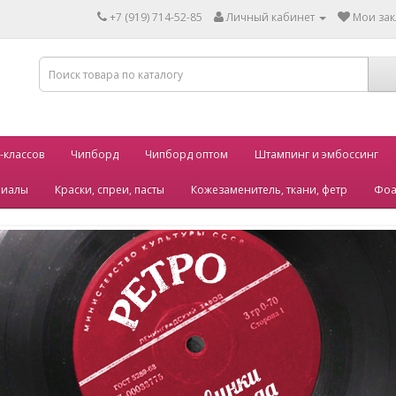
+7 (919) 714-52-85
Личный кабинет
Мои зак
-классов
Чипборд
Чипборд оптом
Штампинг и эмбоссинг
риалы
Краски, спреи, пасты
Кожезаменитель, ткани, фетр
Фоа