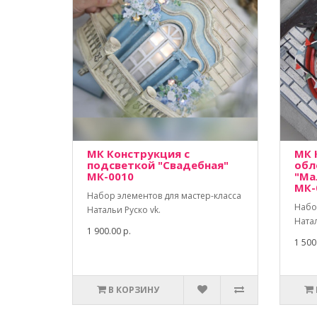
МК Конструкция с
МК 
подсветкой "Свадебная"
обл
МК-0010
"Ма
МК-
Набор элементов для мастер-класса
Набо
Натальи Руско vk.
Натал
1 900.00 р.
1 500
В КОРЗИНУ