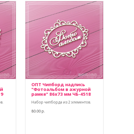
ОПТ Чипборд надпись
ой
"Фотоальбом в ажурной
19
рамке" 86х73 мм ЧБ-4518
в.
Набор чипборда из 2 элементов.
80.00 р.