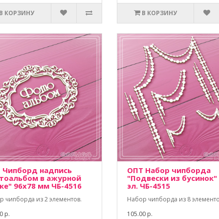
В КОРЗИНУ
В КОРЗИНУ
 Чипборд надпись
ОПТ Набор чипборда
тоальбом в ажурной
"Подвески из бусинок"
ке" 96х78 мм ЧБ-4516
эл. ЧБ-4515
р чипборда из 2 элементов.
Набор чипборда из 8 элементо
0 р.
105.00 р.