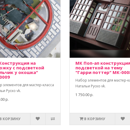
Конструкция на
МК Поп-ап конструкция
ожку с подсветкой
подсветкой на тему
льчик у окошка"
"Гарри поттер" МК-000
0009
Набор элементов для мастер-к
р элементов для мастер-класса
Натальи Руско vk.
ьи Руско vk.
1 750.00 р.
.00 р.
В КОРЗИНУ
В КОРЗИНУ