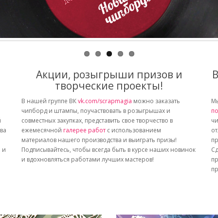
Акции, розыгрыши призов и
В
творческие проекты!
В нашей группе ВК
vk.com/scrapmagia
можно заказать
Мы
чипборд и штампы, поучаствовать в розыгрышах и
по
й
совместных закупках, представить свое творчество в
чи
тва
ежемесячной
галерее работ
с использованием
от
материалов нашего производства и выиграть призы!
пр
 и
Подписывайтесь, чтобы всегда быть в курсе наших новинок
Сд
и вдохновляться работами лучших мастеров!
пр
пр