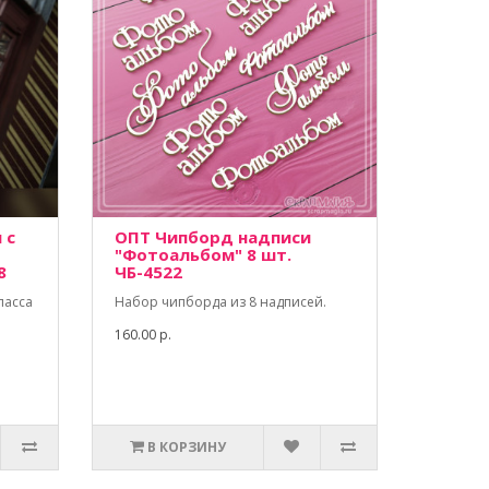
 с
ОПТ Чипборд надписи
"Фотоальбом" 8 шт.
8
ЧБ-4522
ласса
Набор чипборда из 8 надписей.
160.00 р.
В КОРЗИНУ