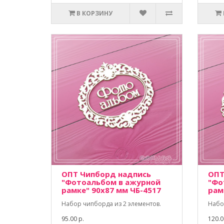
В КОРЗИНУ
ОПТ Чипборд надпись
ОПТ
"Фотоальбом в ажурной
"Фо
рамке" 90х87 мм ЧБ-4517
рам
Набор чипборда из 2 элементов.
Набо
95.00 р.
120.0