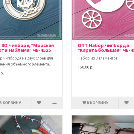
 3D чипборд "Морская
ОПТ Набор чипборда
ота эмблема" ЧБ-4525
"Карета большая" ЧБ-4
р чипборда из двух слоев для
Набор из 3 элементов.
чения объемного элемента.
150.00 р.
 р.
В КОРЗИНУ
В КОРЗИНУ