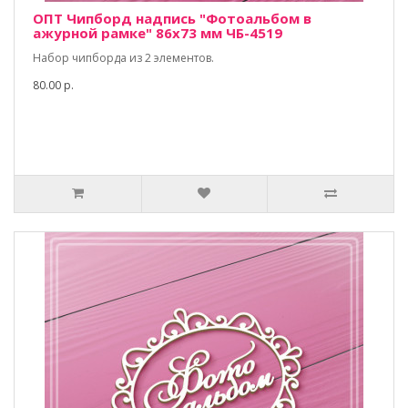
ОПТ Чипборд надпись "Фотоальбом в
ажурной рамке" 86х73 мм ЧБ-4519
Набор чипборда из 2 элементов.
80.00 р.