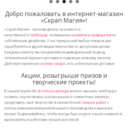
Добро пожаловать в интернет-магазин
«Скрап Магия»!
«Скрап Магия» - производитель красивого и
качественного
чипборда
, полимерных
штампов
и
трафаретов
по
собственным дизайнам. У нас прекрасный выбор товаров для
скрапбукинга и других видов творчества по доступным ценам.
Каждому клиенту мы предлагаем индивидуальный подход,
оптимальный вариант доставки и надежную упаковку заказов.
Действует приятная
система скидок
, есть и бесплатная доставка!
Акции, розыгрыши призов и
творческие проекты!
В нашей группе ВК
vk.com/scrapmagia
можно заказать чипборд и
штампы, поучаствовать в розыгрышах и совместных закупках,
представить свое творчество в ежемесячной
галерее работ
с
использованием материалов нашего производства и выиграть
призы! Подписывайтесь, чтобы всегда быть в курсе наших новинок и
вдохновляться работами лучших мастеров!