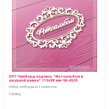
ОПТ Чипборд надпись "Фотоальбом в
ажурной рамке" 113х88 мм ЧБ-4520
Набор чипборда из 2 элементов.
110.00 р.