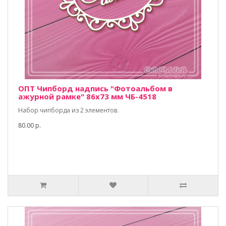
ОПТ Чипборд надпись "Фотоальбом в
ажурной рамке" 86х73 мм ЧБ-4518
Набор чипборда из 2 элементов.
80.00 р.