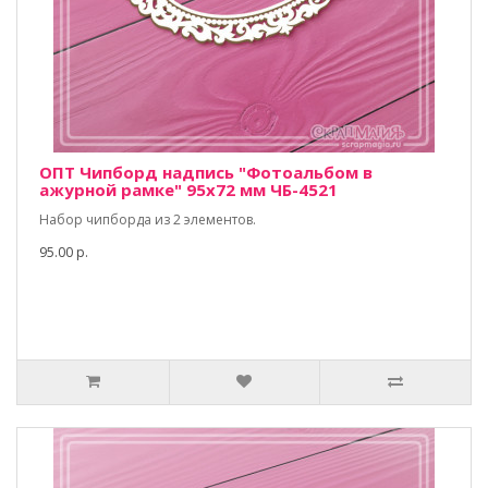
ОПТ Чипборд надпись "Фотоальбом в
ажурной рамке" 95х72 мм ЧБ-4521
Набор чипборда из 2 элементов.
95.00 р.