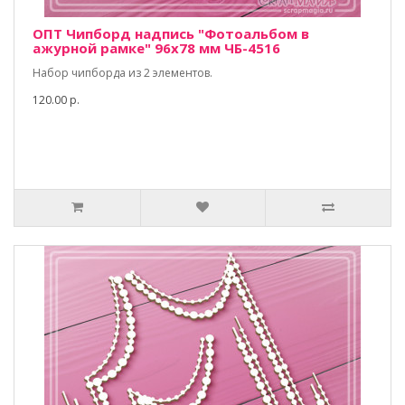
ОПТ Чипборд надпись "Фотоальбом в
ажурной рамке" 96х78 мм ЧБ-4516
Набор чипборда из 2 элементов.
120.00 р.