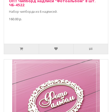
ОПТ Чипборд надписи "Фотоальбом" 8 шт.
ЧБ-4522
Набор чипборда из 8 надписей.
160.00 р.