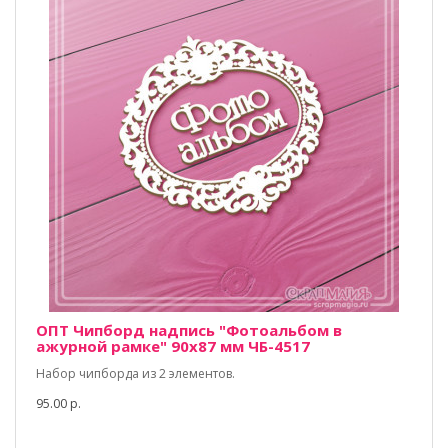
ОПТ Чипборд надпись "Фотоальбом в
ажурной рамке" 90х87 мм ЧБ-4517
Набор чипборда из 2 элементов.
95.00 р.