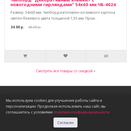
новогодними гирляндами" 54х60 мм ЧБ-4024
Размер: 54х60 мм. Чипборд изготовлен из пивного картона
светло-бежевого цвета толщиной 1,55 мм. Прои..
34.00 р.
48.00 р.
Смотреть все товары со скидкой
»
Информация
Мы используем cookies для улучшения работы сайта и
персонализации. Продолжая использовать наш сайт, вы
О нас
соглашаетесь с условиями
политики конфиденциальности
Доставка, оплата, скидки
Политика конфиденциальности
Согласен
Публичная оферта
Акции