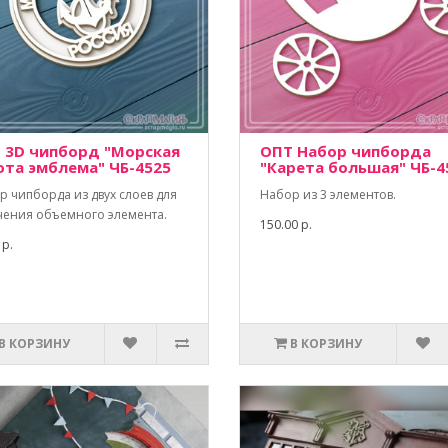
 3D чипборд "Морская
ОПТ Набор чипборда
ота эмблема" ЧБ-4525
"Карета большая" ЧБ-4
р чипборда из двух слоев для
Набор из 3 элементов.
чения объемного элемента.
150.00 р.
 р.
В КОРЗИНУ
В КОРЗИНУ