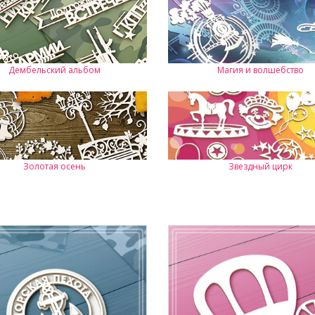
Дембельский альбом
Магия и волшебство
Золотая осень
Звездный цирк