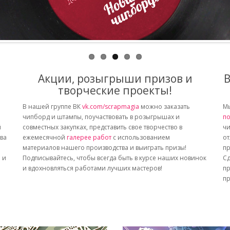
Акции, розыгрыши призов и
В
творческие проекты!
В нашей группе ВК
vk.com/scrapmagia
можно заказать
Мы
чипборд и штампы, поучаствовать в розыгрышах и
по
й
совместных закупках, представить свое творчество в
чи
тва
ежемесячной
галерее работ
с использованием
от
материалов нашего производства и выиграть призы!
пр
 и
Подписывайтесь, чтобы всегда быть в курсе наших новинок
Сд
и вдохновляться работами лучших мастеров!
пр
пр