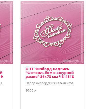
ОПТ Чипборд надпись
ой
"Фотоальбом в ажурной
19
рамке" 86х73 мм ЧБ-4518
в.
Набор чипборда из 2 элементов.
80.00 р.