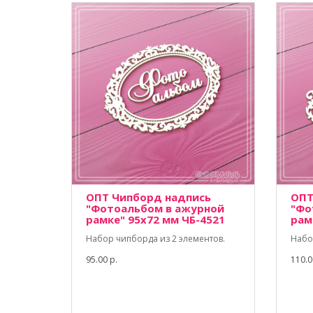
ОПТ Чипборд надпись
ОПТ
"Фотоальбом в ажурной
"Фо
рамке" 95х72 мм ЧБ-4521
рам
Набор чипборда из 2 элементов.
Набо
95.00 р.
110.0