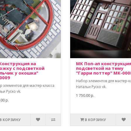
Конструкция на
МК Поп-ап конструкция
ожку с подсветкой
подсветкой на тему
льчик у окошка"
"Гарри поттер" МК-000
0009
Набор элементов для мастер-к
р элементов для мастер-класса
Натальи Руско vk.
ьи Руско vk.
1 750.00 р.
.00 р.
В КОРЗИНУ
В КОРЗИНУ