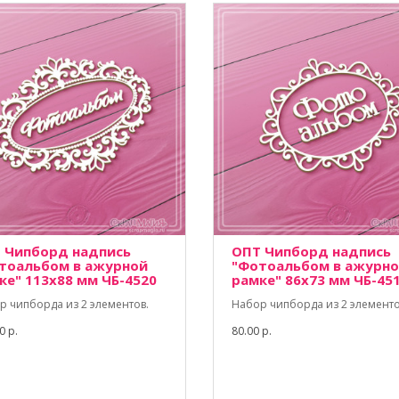
 Чипборд надпись
ОПТ Чипборд надпись
тоальбом в ажурной
"Фотоальбом в ажурн
ке" 113х88 мм ЧБ-4520
рамке" 86х73 мм ЧБ-45
р чипборда из 2 элементов.
Набор чипборда из 2 элементо
0 р.
80.00 р.