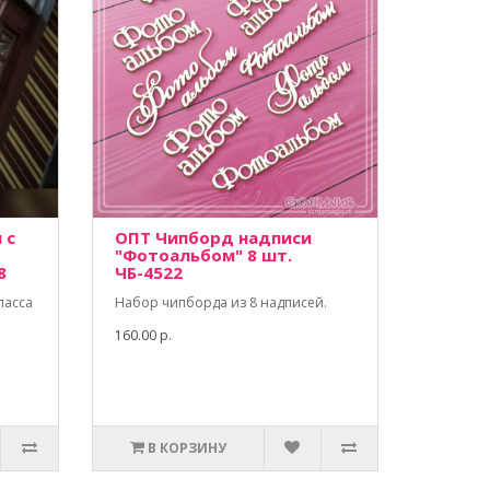
 с
ОПТ Чипборд надписи
"Фотоальбом" 8 шт.
8
ЧБ-4522
ласса
Набор чипборда из 8 надписей.
160.00 р.
В КОРЗИНУ