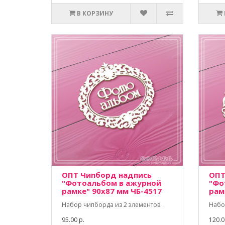
В КОРЗИНУ
ОПТ Чипборд надпись
ОПТ
"Фотоальбом в ажурной
"Фо
рамке" 90х87 мм ЧБ-4517
рам
Набор чипборда из 2 элементов.
Набо
95.00 р.
120.0