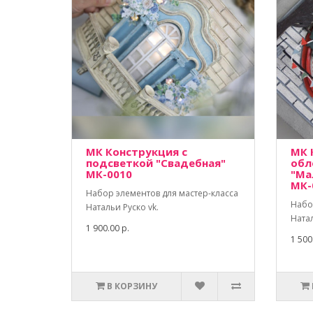
МК Конструкция с
МК 
подсветкой "Свадебная"
обл
МК-0010
"Ма
МК-
Набор элементов для мастер-класса
Набо
Натальи Руско vk.
Натал
1 900.00 р.
1 500
В КОРЗИНУ