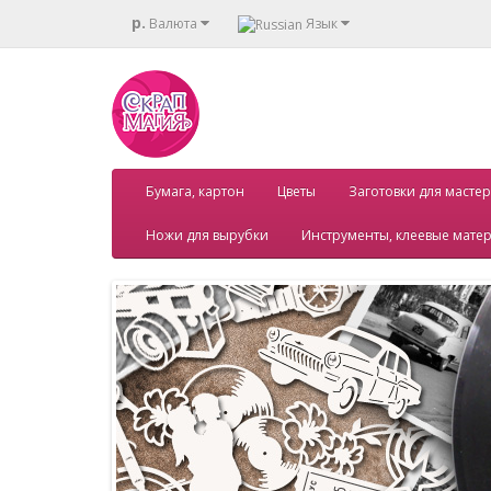
р.
Валюта
Язык
Бумага, картон
Цветы
Заготовки для мастер
Ножи для вырубки
Инструменты, клеевые мате