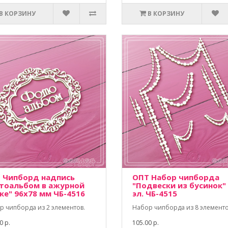
В КОРЗИНУ
В КОРЗИНУ
 Чипборд надпись
ОПТ Набор чипборда
тоальбом в ажурной
"Подвески из бусинок"
ке" 96х78 мм ЧБ-4516
эл. ЧБ-4515
р чипборда из 2 элементов.
Набор чипборда из 8 элементо
0 р.
105.00 р.