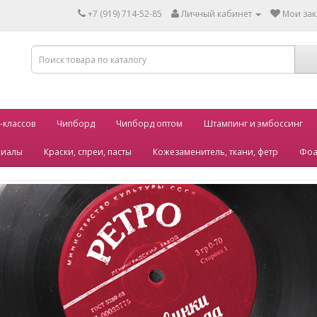
+7 (919) 714-52-85
Личный кабинет
Мои зак
-классов
Чипборд
Чипборд оптом
Штампинг и эмбоссинг
риалы
Краски, спреи, пасты
Кожезаменитель, ткани, фетр
Фоа