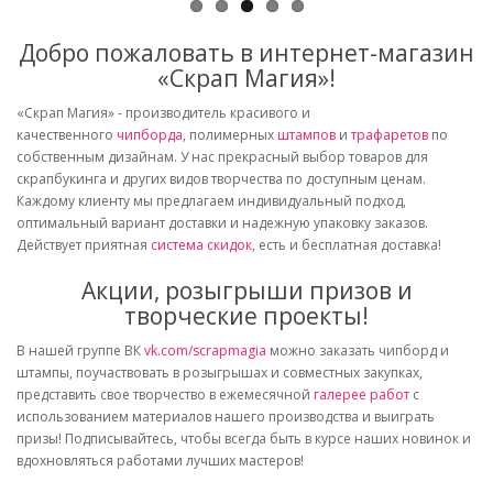
Добро пожаловать в интернет-магазин
«Скрап Магия»!
«Скрап Магия» - производитель красивого и
качественного
чипборда
, полимерных
штампов
и
трафаретов
по
собственным дизайнам. У нас прекрасный выбор товаров для
скрапбукинга и других видов творчества по доступным ценам.
Каждому клиенту мы предлагаем индивидуальный подход,
оптимальный вариант доставки и надежную упаковку заказов.
Действует приятная
система скидок
, есть и бесплатная доставка!
Акции, розыгрыши призов и
творческие проекты!
В нашей группе ВК
vk.com/scrapmagia
можно заказать чипборд и
штампы, поучаствовать в розыгрышах и совместных закупках,
представить свое творчество в ежемесячной
галерее работ
с
использованием материалов нашего производства и выиграть
призы! Подписывайтесь, чтобы всегда быть в курсе наших новинок и
вдохновляться работами лучших мастеров!