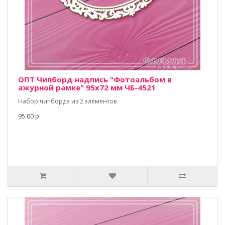
ОПТ Чипборд надпись "Фотоальбом в
ажурной рамке" 95х72 мм ЧБ-4521
Набор чипборда из 2 элементов.
95.00 р.