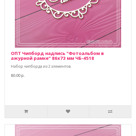
ОПТ Чипборд надпись "Фотоальбом в
ажурной рамке" 86х73 мм ЧБ-4518
Набор чипборда из 2 элементов.
80.00 р.