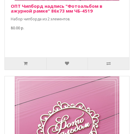
ОПТ Чипборд надпись "Фотоальбом в
ажурной рамке" 86х73 мм ЧБ-4519
Набор чипборда из 2 элементов.
80.00 р.