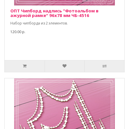
ОПТ Чипборд надпись "Фотоальбом в
ажурной рамке" 96х78 мм ЧБ-4516
Набор чипборда из 2 элементов.
120.00 р.