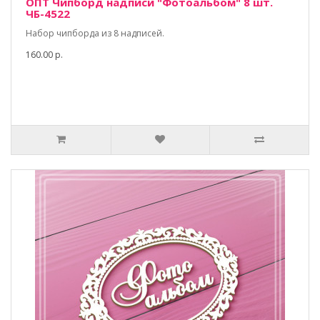
ОПТ Чипборд надписи "Фотоальбом" 8 шт.
ЧБ-4522
Набор чипборда из 8 надписей.
160.00 р.