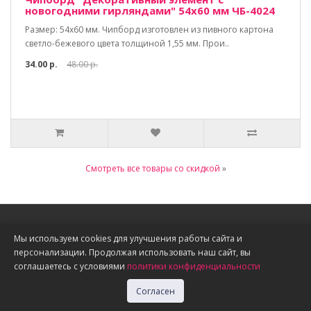
новогодними гирляндами" 54х60 мм ЧБ-4024
Размер: 54х60 мм. Чипборд изготовлен из пивного картона
светло-бежевого цвета толщиной 1,55 мм. Прои..
34.00 р.
48.00 р.
Смотреть все товары со скидкой
»
Информация
Мы используем cookies для улучшения работы сайта и
персонализации. Продолжая использовать наш сайт, вы
О нас
соглашаетесь с условиями
политики конфиденциальности
Доставка, оплата, скидки
Политика конфиденциальности
Согласен
Публичная оферта
Акции