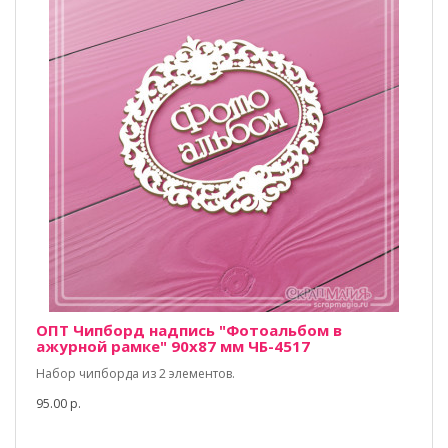
ОПТ Чипборд надпись "Фотоальбом в
ажурной рамке" 90х87 мм ЧБ-4517
Набор чипборда из 2 элементов.
95.00 р.