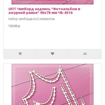
ОПТ Чипборд надпись "Фотоальбом в
ажурной рамке" 96х78 мм ЧБ-4516
Набор чипборда из 2 элементов.
120.00 р.