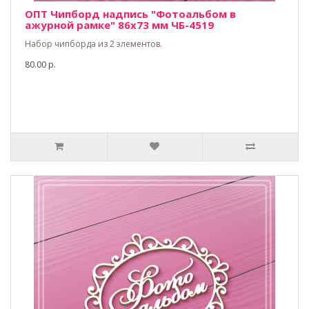
ОПТ Чипборд надпись "Фотоальбом в
ажурной рамке" 86х73 мм ЧБ-4519
Набор чипборда из 2 элементов.
80.00 р.