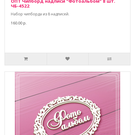
ОПТ Чипборд надписи "Фотоальбом" 8 шт.
ЧБ-4522
Набор чипборда из 8 надписей.
160.00 р.