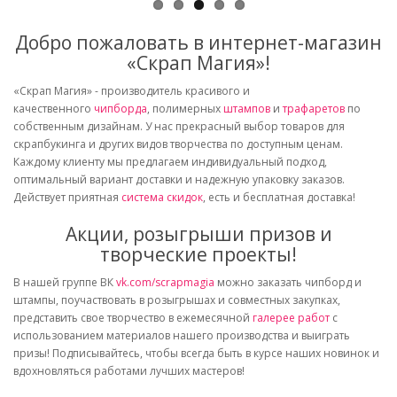
Добро пожаловать в интернет-магазин
«Скрап Магия»!
«Скрап Магия» - производитель красивого и
качественного
чипборда
, полимерных
штампов
и
трафаретов
по
собственным дизайнам. У нас прекрасный выбор товаров для
скрапбукинга и других видов творчества по доступным ценам.
Каждому клиенту мы предлагаем индивидуальный подход,
оптимальный вариант доставки и надежную упаковку заказов.
Действует приятная
система скидок
, есть и бесплатная доставка!
Акции, розыгрыши призов и
творческие проекты!
В нашей группе ВК
vk.com/scrapmagia
можно заказать чипборд и
штампы, поучаствовать в розыгрышах и совместных закупках,
представить свое творчество в ежемесячной
галерее работ
с
использованием материалов нашего производства и выиграть
призы! Подписывайтесь, чтобы всегда быть в курсе наших новинок и
вдохновляться работами лучших мастеров!