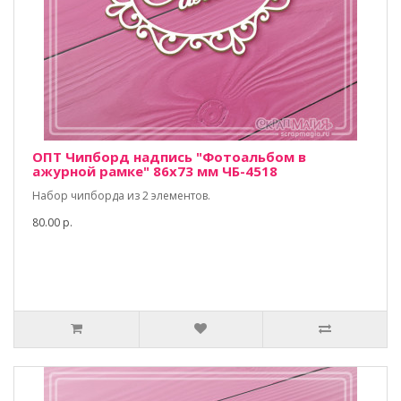
ОПТ Чипборд надпись "Фотоальбом в
ажурной рамке" 86х73 мм ЧБ-4518
Набор чипборда из 2 элементов.
80.00 р.