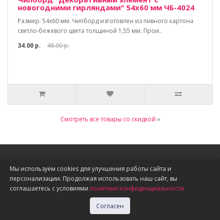
новогодними гирляндами" 54х60 мм ЧБ-4024
Размер: 54х60 мм. Чипборд изготовлен из пивного картона
светло-бежевого цвета толщиной 1,55 мм. Прои..
34.00 р.
48.00 р.
Смотреть все товары со скидкой
»
Информация
Мы используем cookies для улучшения работы сайта и
персонализации. Продолжая использовать наш сайт, вы
О нас
соглашаетесь с условиями
политики конфиденциальности
Доставка, оплата, скидки
Политика конфиденциальности
Согласен
Публичная оферта
Акции