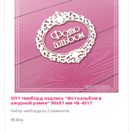
ОПТ Чипборд надпись "Фотоальбом в
ажурной рамке" 90х87 мм ЧБ-4517
Набор чипборда из 2 элементов.
95.00 р.