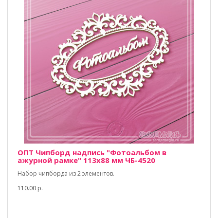
ОПТ Чипборд надпись "Фотоальбом в
ажурной рамке" 113х88 мм ЧБ-4520
Набор чипборда из 2 элементов.
110.00 р.