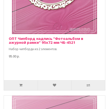
ОПТ Чипборд надпись "Фотоальбом в
ажурной рамке" 95х72 мм ЧБ-4521
Набор чипборда из 2 элементов.
95.00 р.