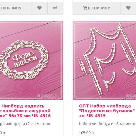
В КОРЗИНУ
В КОРЗИНУ
 Чипборд надпись
ОПТ Набор чипборда
тоальбом в ажурной
"Подвески из бусинок"
ке" 96х78 мм ЧБ-4516
эл. ЧБ-4515
р чипборда из 2 элементов.
Набор чипборда из 8 элементо
0 р.
105.00 р.