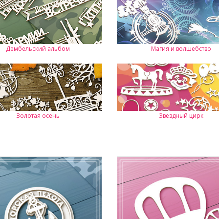
Дембельский альбом
Магия и волшебство
Золотая осень
Звездный цирк