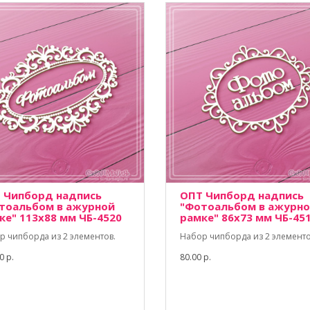
 Чипборд надпись
ОПТ Чипборд надпись
тоальбом в ажурной
"Фотоальбом в ажурн
ке" 113х88 мм ЧБ-4520
рамке" 86х73 мм ЧБ-45
р чипборда из 2 элементов.
Набор чипборда из 2 элементо
0 р.
80.00 р.