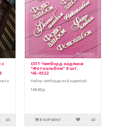
 с
ОПТ Чипборд надписи
"Фотоальбом" 8 шт.
8
ЧБ-4522
ласса
Набор чипборда из 8 надписей.
160.00 р.
В КОРЗИНУ