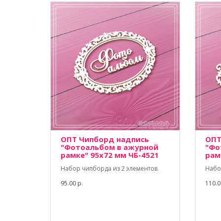
ОПТ Чипборд надпись
ОПТ
"Фотоальбом в ажурной
"Фо
рамке" 95х72 мм ЧБ-4521
рам
Набор чипборда из 2 элементов.
Набо
95.00 р.
110.0