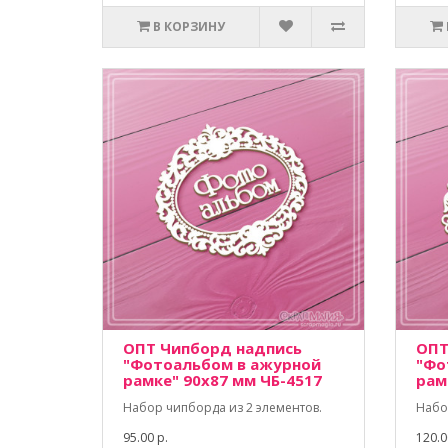
В КОРЗИНУ
ОПТ Чипборд надпись
ОПТ
"Фотоальбом в ажурной
"Фо
рамке" 90х87 мм ЧБ-4517
рам
Набор чипборда из 2 элементов.
Набо
95.00 р.
120.0