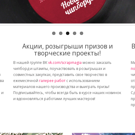
Акции, розыгрыши призов и
В
творческие проекты!
В нашей группе ВК
vk.com/scrapmagia
можно заказать
Мы
чипборд и штампы, поучаствовать в розыгрышах и
по
й
совместных закупках, представить свое творчество в
чи
тва
ежемесячной
галерее работ
с использованием
от
материалов нашего производства и выиграть призы!
пр
 и
Подписывайтесь, чтобы всегда быть в курсе наших новинок
Сд
и вдохновляться работами лучших мастеров!
пр
пр