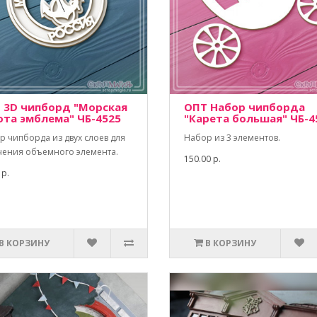
 3D чипборд "Морская
ОПТ Набор чипборда
ота эмблема" ЧБ-4525
"Карета большая" ЧБ-4
р чипборда из двух слоев для
Набор из 3 элементов.
чения объемного элемента.
150.00 р.
 р.
В КОРЗИНУ
В КОРЗИНУ