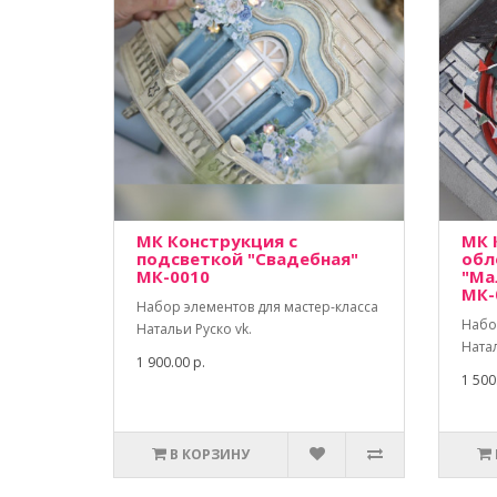
МК Конструкция с
МК 
подсветкой "Свадебная"
обл
МК-0010
"Ма
МК-
Набор элементов для мастер-класса
Набо
Натальи Руско vk.
Натал
1 900.00 р.
1 500
В КОРЗИНУ