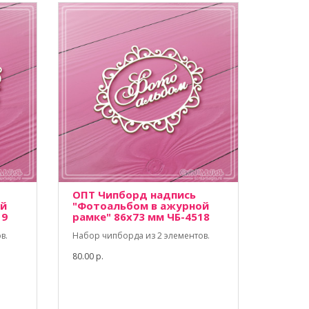
ОПТ Чипборд надпись
ой
"Фотоальбом в ажурной
19
рамке" 86х73 мм ЧБ-4518
в.
Набор чипборда из 2 элементов.
80.00 р.