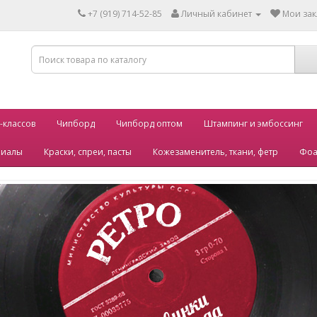
+7 (919) 714-52-85
Личный кабинет
Мои зак
-классов
Чипборд
Чипборд оптом
Штампинг и эмбоссинг
риалы
Краски, спреи, пасты
Кожезаменитель, ткани, фетр
Фоа