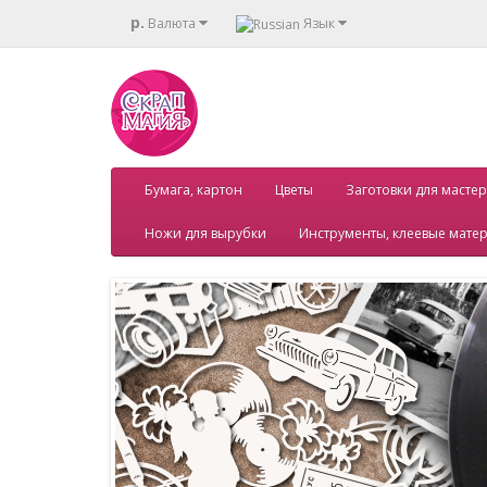
р.
Валюта
Язык
Бумага, картон
Цветы
Заготовки для мастер
Ножи для вырубки
Инструменты, клеевые мате