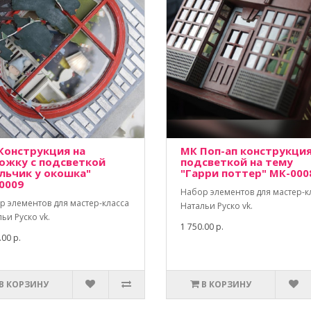
Конструкция на
МК Поп-ап конструкция
ожку с подсветкой
подсветкой на тему
льчик у окошка"
"Гарри поттер" МК-000
0009
Набор элементов для мастер-к
р элементов для мастер-класса
Натальи Руско vk.
ьи Руско vk.
1 750.00 р.
.00 р.
В КОРЗИНУ
В КОРЗИНУ