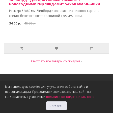
новогодними гирляндами" 54х60 мм ЧБ-4024
Размер: 54х60 мм. Чипборд изготовлен из пивного картона
светло-бежевого цвета толщиной 1,55 мм. Прои..
34.00 р.
48.00 р.
Смотреть все товары со скидкой
»
Информация
Мы используем cookies для улучшения работы сайта и
персонализации. Продолжая использовать наш сайт, вы
О нас
соглашаетесь с условиями
политики конфиденциальности
Доставка, оплата, скидки
Политика конфиденциальности
Согласен
Публичная оферта
Акции