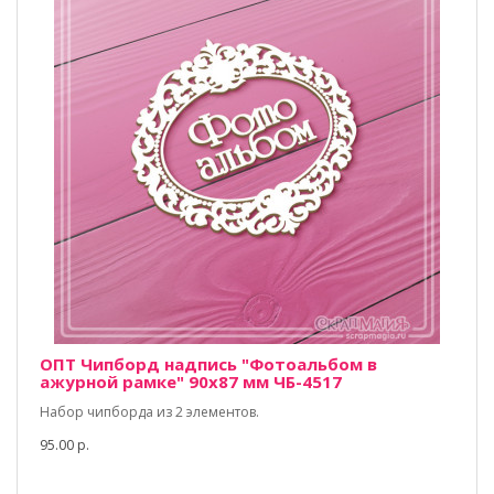
ОПТ Чипборд надпись "Фотоальбом в
ажурной рамке" 90х87 мм ЧБ-4517
Набор чипборда из 2 элементов.
95.00 р.