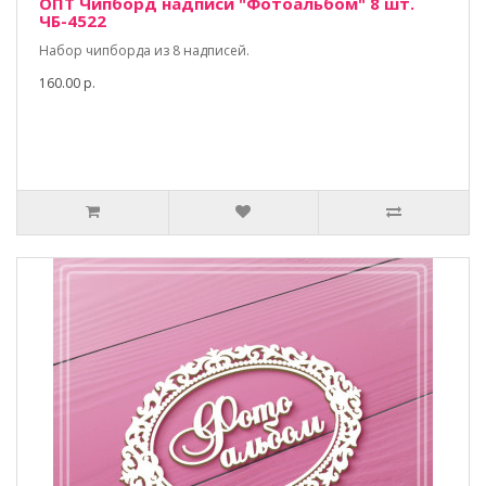
ОПТ Чипборд надписи "Фотоальбом" 8 шт.
ЧБ-4522
Набор чипборда из 8 надписей.
160.00 р.