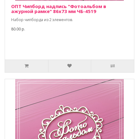
ОПТ Чипборд надпись "Фотоальбом в
ажурной рамке" 86х73 мм ЧБ-4519
Набор чипборда из 2 элементов.
80.00 р.