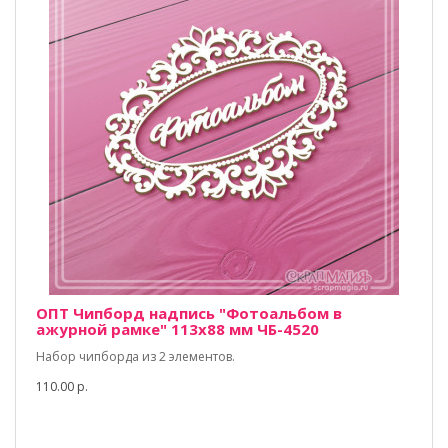
ОПТ Чипборд надпись "Фотоальбом в
ажурной рамке" 113х88 мм ЧБ-4520
Набор чипборда из 2 элементов.
110.00 р.