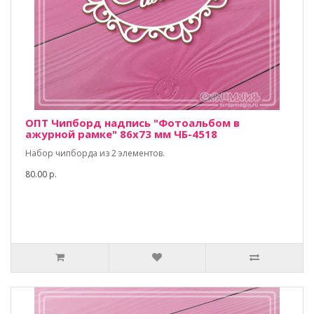
ОПТ Чипборд надпись "Фотоальбом в
ажурной рамке" 86х73 мм ЧБ-4518
Набор чипборда из 2 элементов.
80.00 р.