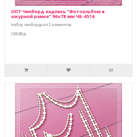
ОПТ Чипборд надпись "Фотоальбом в
ажурной рамке" 96х78 мм ЧБ-4516
Набор чипборда из 2 элементов.
120.00 р.