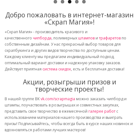
Добро пожаловать в интернет-магазин
«Скрап Магия»!
«Скрап Магия» - производитель красивого и
качественного
чипборда
, полимерных
штампов
и
трафаретов
по
собственным дизайнам. У нас прекрасный выбор товаров для
скрапбукинга и других видов творчества по доступным ценам.
Каждому клиенту мы предлагаем индивидуальный подход,
оптимальный вариант доставки и надежную упаковку заказов.
Действует приятная
система скидок
, есть и бесплатная доставка!
Акции, розыгрыши призов и
творческие проекты!
В нашей группе ВК
vk.com/scrapmagia
можно заказать чипборд и
штампы, поучаствовать в розыгрышах и совместных закупках,
представить свое творчество в ежемесячной
галерее работ
с
использованием материалов нашего производства и выиграть
призы! Подписывайтесь, чтобы всегда быть в курсе наших новинок и
вдохновляться работами лучших мастеров!