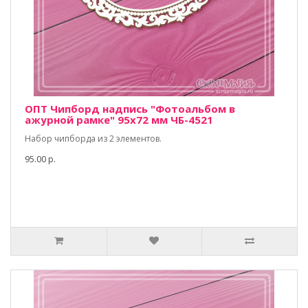
ОПТ Чипборд надпись "Фотоальбом в
ажурной рамке" 95х72 мм ЧБ-4521
Набор чипборда из 2 элементов.
95.00 р.