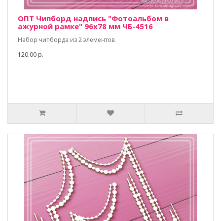
ОПТ Чипборд надпись "Фотоальбом в
ажурной рамке" 96х78 мм ЧБ-4516
Набор чипборда из 2 элементов.
120.00 р.