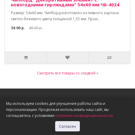
новогодними гирляндами" 54х60 мм ЧБ-4024
Размер: 54х60 мм. Чипборд изготовлен из пивного картона
светло-бежевого цвета толщиной 1,55 мм. Прои..
34.00 р.
48.00 р.
Смотреть все товары со скидкой
»
Информация
Мы используем cookies для улучшения работы сайта и
персонализации. Продолжая использовать наш сайт, вы
О нас
соглашаетесь с условиями
политики конфиденциальности
Доставка, оплата, скидки
Политика конфиденциальности
Согласен
Публичная оферта
Акции