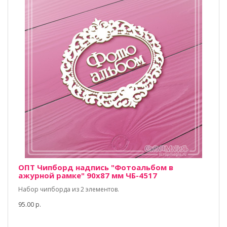
ОПТ Чипборд надпись "Фотоальбом в
ажурной рамке" 90х87 мм ЧБ-4517
Набор чипборда из 2 элементов.
95.00 р.