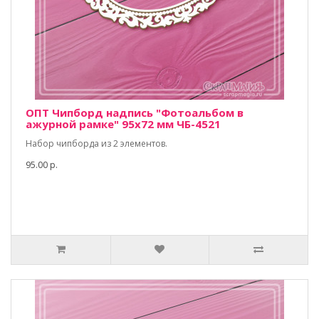
ОПТ Чипборд надпись "Фотоальбом в
ажурной рамке" 95х72 мм ЧБ-4521
Набор чипборда из 2 элементов.
95.00 р.