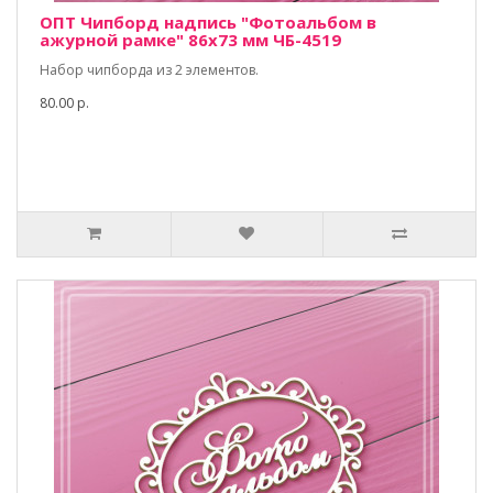
ОПТ Чипборд надпись "Фотоальбом в
ажурной рамке" 86х73 мм ЧБ-4519
Набор чипборда из 2 элементов.
80.00 р.