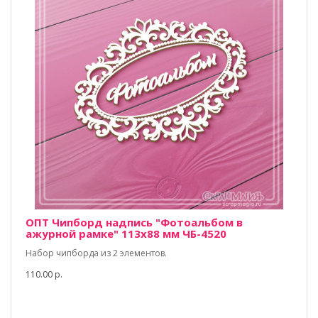
ОПТ Чипборд надпись "Фотоальбом в
ажурной рамке" 113х88 мм ЧБ-4520
Набор чипборда из 2 элементов.
110.00 р.