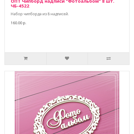
ОПТ Чипборд надписи "Фотоальбом" 8 шт.
ЧБ-4522
Набор чипборда из 8 надписей.
160.00 р.