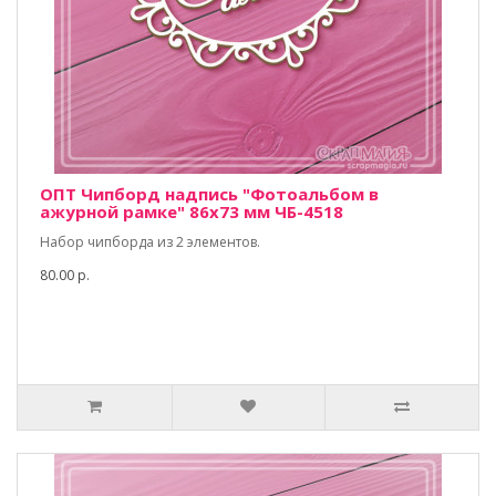
ОПТ Чипборд надпись "Фотоальбом в
ажурной рамке" 86х73 мм ЧБ-4518
Набор чипборда из 2 элементов.
80.00 р.