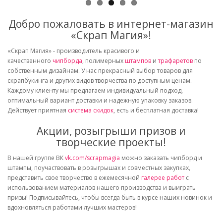
Добро пожаловать в интернет-магазин
«Скрап Магия»!
«Скрап Магия» - производитель красивого и
качественного
чипборда
, полимерных
штампов
и
трафаретов
по
собственным дизайнам. У нас прекрасный выбор товаров для
скрапбукинга и других видов творчества по доступным ценам.
Каждому клиенту мы предлагаем индивидуальный подход,
оптимальный вариант доставки и надежную упаковку заказов.
Действует приятная
система скидок
, есть и бесплатная доставка!
Акции, розыгрыши призов и
творческие проекты!
В нашей группе ВК
vk.com/scrapmagia
можно заказать чипборд и
штампы, поучаствовать в розыгрышах и совместных закупках,
представить свое творчество в ежемесячной
галерее работ
с
использованием материалов нашего производства и выиграть
призы! Подписывайтесь, чтобы всегда быть в курсе наших новинок и
вдохновляться работами лучших мастеров!