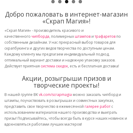
Добро пожаловать в интернет-магазин
«Скрап Магия»!
«Скрап Магия» - производитель красивого и
качественного
чипборда
, полимерных
штампов
и
трафаретов
по
собственным дизайнам. У нас прекрасный выбор товаров для
скрапбукинга и других видов творчества по доступным ценам.
Каждому клиенту мы предлагаем индивидуальный подход,
оптимальный вариант доставки и надежную упаковку заказов.
Действует приятная
система скидок
, есть и бесплатная доставка!
Акции, розыгрыши призов и
творческие проекты!
В нашей группе ВК
vk.com/scrapmagia
можно заказать чипборд и
штампы, поучаствовать в розыгрышах и совместных закупках,
представить свое творчество в ежемесячной
галерее работ
с
использованием материалов нашего производства и выиграть
призы! Подписывайтесь, чтобы всегда быть в курсе наших новинок и
вдохновляться работами лучших мастеров!