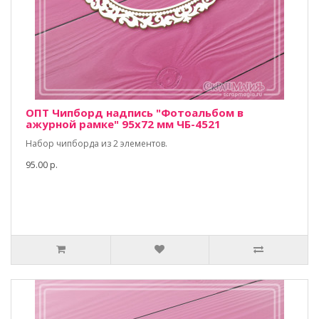
ОПТ Чипборд надпись "Фотоальбом в
ажурной рамке" 95х72 мм ЧБ-4521
Набор чипборда из 2 элементов.
95.00 р.