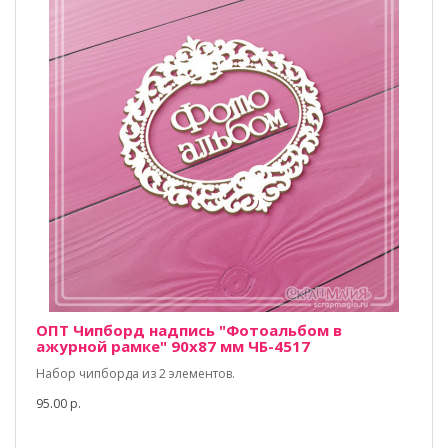
ОПТ Чипборд надпись "Фотоальбом в
ажурной рамке" 90х87 мм ЧБ-4517
Набор чипборда из 2 элементов.
95.00 р.