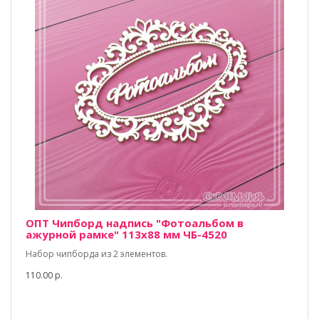
ОПТ Чипборд надпись "Фотоальбом в
ажурной рамке" 113х88 мм ЧБ-4520
Набор чипборда из 2 элементов.
110.00 р.