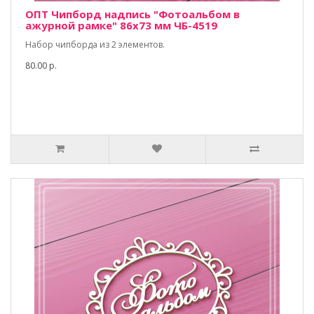
ОПТ Чипборд надпись "Фотоальбом в
ажурной рамке" 86х73 мм ЧБ-4519
Набор чипборда из 2 элементов.
80.00 р.