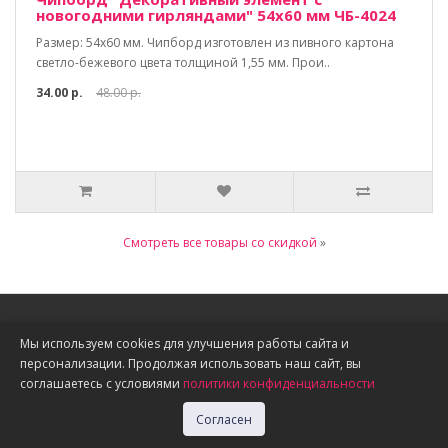
новогодними гирляндами" 54х60 мм ЧБ-4024
Размер: 54х60 мм. Чипборд изготовлен из пивного картона
светло-бежевого цвета толщиной 1,55 мм. Прои..
34.00 р.
48.00 р.
Смотреть все товары со скидкой
»
Информация
Мы используем cookies для улучшения работы сайта и
персонализации. Продолжая использовать наш сайт, вы
О нас
соглашаетесь с условиями
политики конфиденциальности
Доставка, оплата, скидки
Политика конфиденциальности
Согласен
Публичная оферта
Акции