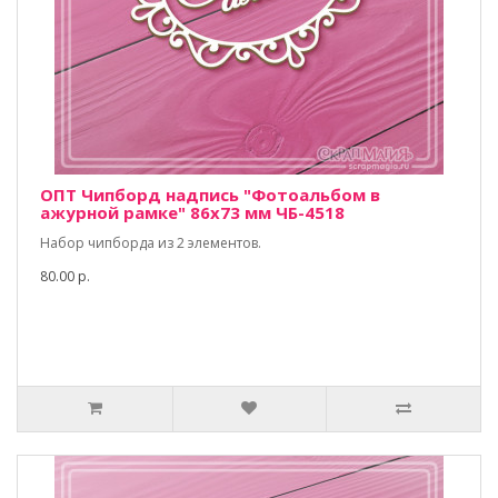
ОПТ Чипборд надпись "Фотоальбом в
ажурной рамке" 86х73 мм ЧБ-4518
Набор чипборда из 2 элементов.
80.00 р.