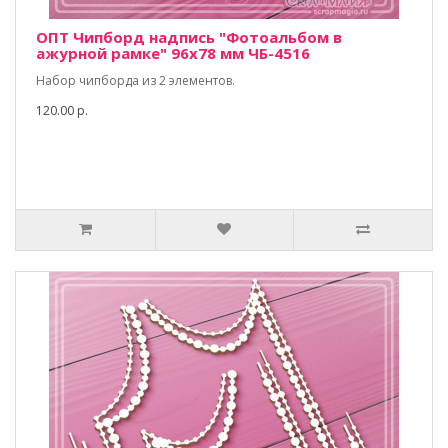
ОПТ Чипборд надпись "Фотоальбом в
ажурной рамке" 96х78 мм ЧБ-4516
Набор чипборда из 2 элементов.
120.00 р.