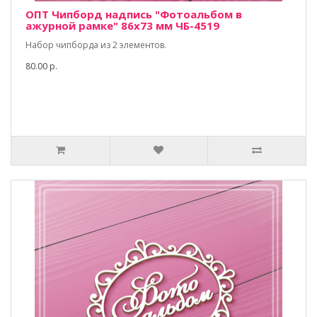
ОПТ Чипборд надпись "Фотоальбом в
ажурной рамке" 86х73 мм ЧБ-4519
Набор чипборда из 2 элементов.
80.00 р.