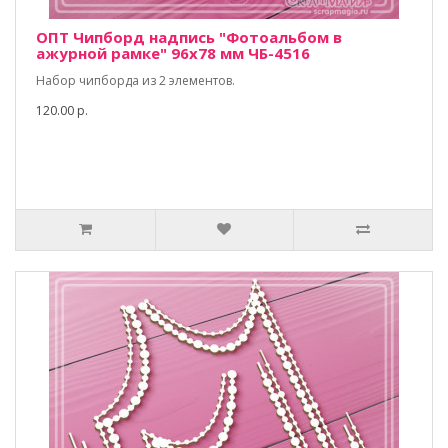
ОПТ Чипборд надпись "Фотоальбом в
ажурной рамке" 96х78 мм ЧБ-4516
Набор чипборда из 2 элементов.
120.00 р.