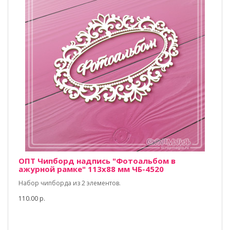
ОПТ Чипборд надпись "Фотоальбом в
ажурной рамке" 113х88 мм ЧБ-4520
Набор чипборда из 2 элементов.
110.00 р.