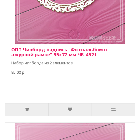
ОПТ Чипборд надпись "Фотоальбом в
ажурной рамке" 95х72 мм ЧБ-4521
Набор чипборда из 2 элементов.
95.00 р.