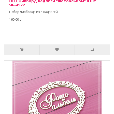
ОПТ Чипборд надписи "Фотоальбом" 8 шт.
ЧБ-4522
Набор чипборда из 8 надписей.
160.00 р.