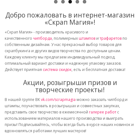
Добро пожаловать в интернет-магазин
«Скрап Магия»!
«Скрап Магия» - производитель красивого и
качественного
чипборда
, полимерных
штампов
и
трафаретов
по
собственным дизайнам. У нас прекрасный выбор товаров для
скрапбукинга и других видов творчества по доступным ценам.
Каждому клиенту мы предлагаем индивидуальный подход,
оптимальный вариант доставки и надежную упаковку заказов.
Действует приятная
система скидок
, есть и бесплатная доставка!
Акции, розыгрыши призов и
творческие проекты!
В нашей группе ВК
vk.com/scrapmagia
можно заказать чипборд и
штампы, поучаствовать в розыгрышах и совместных закупках,
представить свое творчество в ежемесячной
галерее работ
с
использованием материалов нашего производства и выиграть
призы! Подписывайтесь, чтобы всегда быть в курсе наших новинок и
вдохновляться работами лучших мастеров!