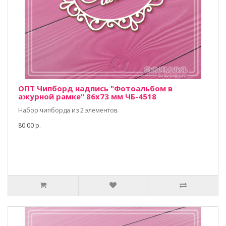
ОПТ Чипборд надпись "Фотоальбом в
ажурной рамке" 86х73 мм ЧБ-4518
Набор чипборда из 2 элементов.
80.00 р.