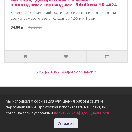
новогодними гирляндами" 54х60 мм ЧБ-4024
Размер: 54х60 мм. Чипборд изготовлен из пивного картона
светло-бежевого цвета толщиной 1,55 мм. Прои..
34.00 р.
48.00 р.
Смотреть все товары со скидкой
»
Информация
Мы используем cookies для улучшения работы сайта и
персонализации. Продолжая использовать наш сайт, вы
О нас
соглашаетесь с условиями
политики конфиденциальности
Доставка, оплата, скидки
Политика конфиденциальности
Согласен
Публичная оферта
Акции