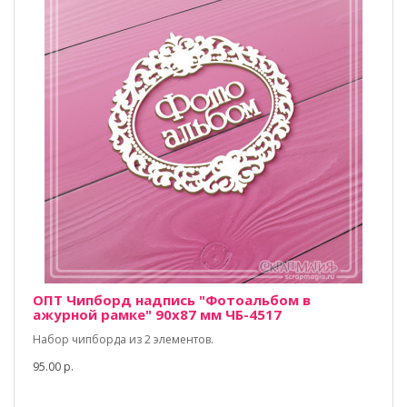
ОПТ Чипборд надпись "Фотоальбом в
ажурной рамке" 90х87 мм ЧБ-4517
Набор чипборда из 2 элементов.
95.00 р.