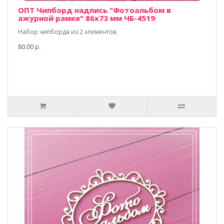
ОПТ Чипборд надпись "Фотоальбом в
ажурной рамке" 86х73 мм ЧБ-4519
Набор чипборда из 2 элементов.
80.00 р.