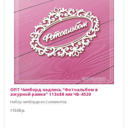
ОПТ Чипборд надпись "Фотоальбом в
ажурной рамке" 113х88 мм ЧБ-4520
Набор чипборда из 2 элементов.
110.00 р.