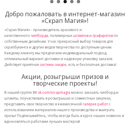
Добро пожаловать в интернет-магазин
«Скрап Магия»!
«Скрап Магия» - производитель красивого и
качественного
чипборда
, полимерных
штампов
и
трафаретов
по
собственным дизайнам. У нас прекрасный выбор товаров для
скрапбукинга и других видов творчества по доступным ценам.
Каждому клиенту мы предлагаем индивидуальный подход,
оптимальный вариант доставки и надежную упаковку заказов.
Действует приятная
система скидок
, есть и бесплатная доставка!
Акции, розыгрыши призов и
творческие проекты!
В нашей группе ВК
vk.com/scrapmagia
можно заказать чипборд и
штампы, поучаствовать в розыгрышах и совместных закупках,
представить свое творчество в ежемесячной
галерее работ
с
использованием материалов нашего производства и выиграть
призы! Подписывайтесь, чтобы всегда быть в курсе наших новинок и
вдохновляться работами лучших мастеров!