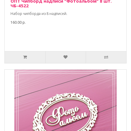
ОПТ Чипборд надписи "Фотоальбом" 8 шт.
ЧБ-4522
Набор чипборда из 8 надписей.
160.00 р.