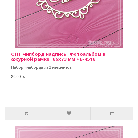
ОПТ Чипборд надпись "Фотоальбом в
ажурной рамке" 86х73 мм ЧБ-4518
Набор чипборда из 2 элементов.
80.00 р.