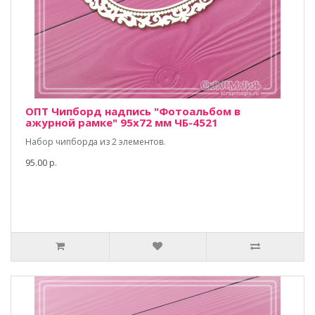
ОПТ Чипборд надпись "Фотоальбом в
ажурной рамке" 95х72 мм ЧБ-4521
Набор чипборда из 2 элементов.
95.00 р.