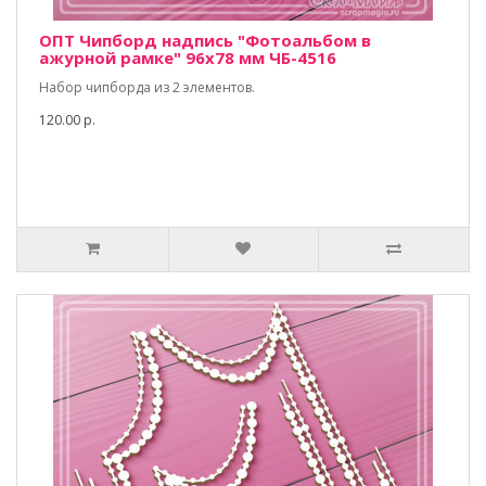
ОПТ Чипборд надпись "Фотоальбом в
ажурной рамке" 96х78 мм ЧБ-4516
Набор чипборда из 2 элементов.
120.00 р.