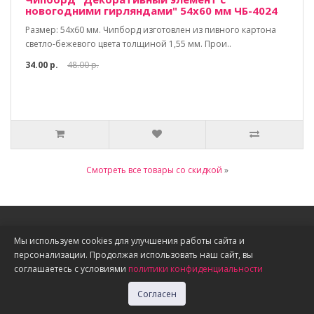
новогодними гирляндами" 54х60 мм ЧБ-4024
Размер: 54х60 мм. Чипборд изготовлен из пивного картона
светло-бежевого цвета толщиной 1,55 мм. Прои..
34.00 р.
48.00 р.
Смотреть все товары со скидкой
»
Информация
Мы используем cookies для улучшения работы сайта и
персонализации. Продолжая использовать наш сайт, вы
О нас
соглашаетесь с условиями
политики конфиденциальности
Доставка, оплата, скидки
Политика конфиденциальности
Согласен
Публичная оферта
Акции