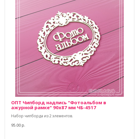
ОПТ Чипборд надпись "Фотоальбом в
ажурной рамке" 90х87 мм ЧБ-4517
Набор чипборда из 2 элементов.
95.00 р.