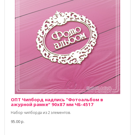
ОПТ Чипборд надпись "Фотоальбом в
ажурной рамке" 90х87 мм ЧБ-4517
Набор чипборда из 2 элементов.
95.00 р.