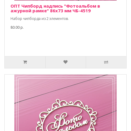
ОПТ Чипборд надпись "Фотоальбом в
ажурной рамке" 86х73 мм ЧБ-4519
Набор чипборда из 2 элементов.
80.00 р.