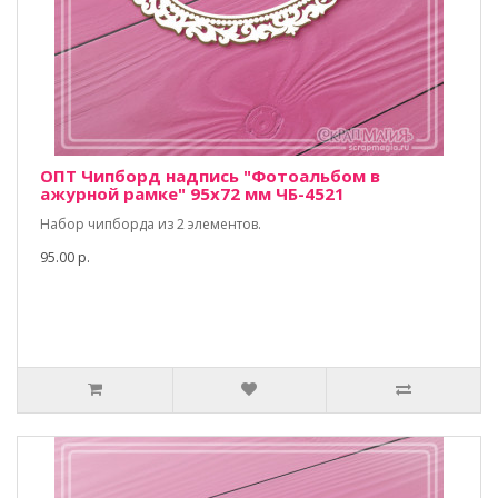
ОПТ Чипборд надпись "Фотоальбом в
ажурной рамке" 95х72 мм ЧБ-4521
Набор чипборда из 2 элементов.
95.00 р.