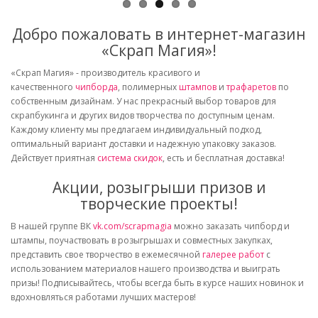
Добро пожаловать в интернет-магазин
«Скрап Магия»!
«Скрап Магия» - производитель красивого и
качественного
чипборда
, полимерных
штампов
и
трафаретов
по
собственным дизайнам. У нас прекрасный выбор товаров для
скрапбукинга и других видов творчества по доступным ценам.
Каждому клиенту мы предлагаем индивидуальный подход,
оптимальный вариант доставки и надежную упаковку заказов.
Действует приятная
система скидок
, есть и бесплатная доставка!
Акции, розыгрыши призов и
творческие проекты!
В нашей группе ВК
vk.com/scrapmagia
можно заказать чипборд и
штампы, поучаствовать в розыгрышах и совместных закупках,
представить свое творчество в ежемесячной
галерее работ
с
использованием материалов нашего производства и выиграть
призы! Подписывайтесь, чтобы всегда быть в курсе наших новинок и
вдохновляться работами лучших мастеров!