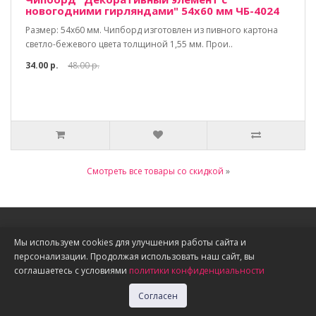
новогодними гирляндами" 54х60 мм ЧБ-4024
Размер: 54х60 мм. Чипборд изготовлен из пивного картона
светло-бежевого цвета толщиной 1,55 мм. Прои..
34.00 р.
48.00 р.
Смотреть все товары со скидкой
»
Информация
Мы используем cookies для улучшения работы сайта и
персонализации. Продолжая использовать наш сайт, вы
О нас
соглашаетесь с условиями
политики конфиденциальности
Доставка, оплата, скидки
Политика конфиденциальности
Согласен
Публичная оферта
Акции