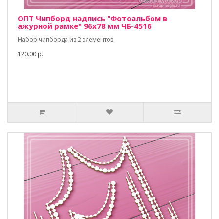
ОПТ Чипборд надпись "Фотоальбом в
ажурной рамке" 96х78 мм ЧБ-4516
Набор чипборда из 2 элементов.
120.00 р.