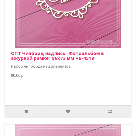
ОПТ Чипборд надпись "Фотоальбом в
ажурной рамке" 86х73 мм ЧБ-4518
Набор чипборда из 2 элементов.
80.00 р.