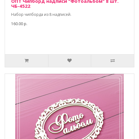
ОПТ Чипборд надписи "Фотоальбом" 8 шт.
ЧБ-4522
Набор чипборда из 8 надписей.
160.00 р.