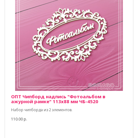
ОПТ Чипборд надпись "Фотоальбом в
ажурной рамке" 113х88 мм ЧБ-4520
Набор чипборда из 2 элементов.
110.00 р.