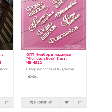
 с
ОПТ Чипборд надписи
"Фотоальбом" 8 шт.
8
ЧБ-4522
ласса
Набор чипборда из 8 надписей.
160.00 р.
В КОРЗИНУ