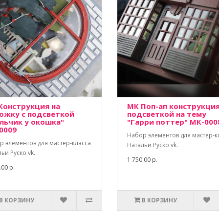
Конструкция на
МК Поп-ап конструкция
ожку с подсветкой
подсветкой на тему
льчик у окошка"
"Гарри поттер" МК-000
0009
Набор элементов для мастер-к
р элементов для мастер-класса
Натальи Руско vk.
ьи Руско vk.
1 750.00 р.
.00 р.
В КОРЗИНУ
В КОРЗИНУ