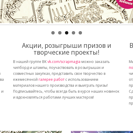
Акции, розыгрыши призов и
В
творческие проекты!
В нашей группе ВК
vk.com/scrapmagia
можно заказать
Мы
чипборд и штампы, поучаствовать в розыгрышах и
по
й
совместных закупках, представить свое творчество в
чи
тва
ежемесячной
галерее работ
с использованием
от
материалов нашего производства и выиграть призы!
пр
 и
Подписывайтесь, чтобы всегда быть в курсе наших новинок
Сд
и вдохновляться работами лучших мастеров!
пр
пр