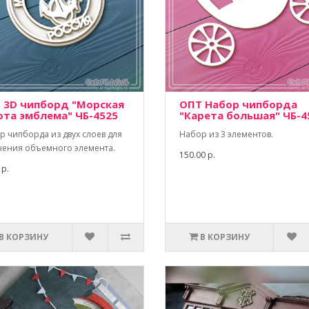
 3D чипборд "Морская
ОПТ Набор чипборда
ота эмблема" ЧБ-4525
"Карета большая" ЧБ-4
р чипборда из двух слоев для
Набор из 3 элементов.
чения объемного элемента.
150.00 р.
 р.
В КОРЗИНУ
В КОРЗИНУ