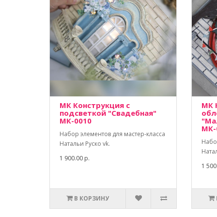
МК Конструкция с
МК 
подсветкой "Свадебная"
обл
МК-0010
"Ма
МК-
Набор элементов для мастер-класса
Набо
Натальи Руско vk.
Натал
1 900.00 р.
1 500
В КОРЗИНУ