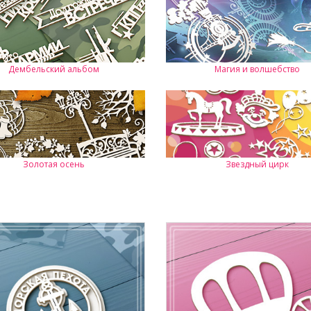
Дембельский альбом
Магия и волшебство
Золотая осень
Звездный цирк