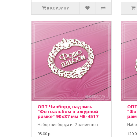
В КОРЗИНУ
ОПТ Чипборд надпись
ОПТ
"Фотоальбом в ажурной
"Фо
рамке" 90х87 мм ЧБ-4517
рам
Набор чипборда из 2 элементов.
Набо
95.00 р.
120.0