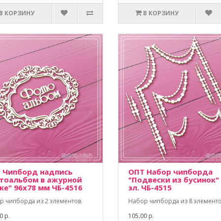
В КОРЗИНУ
В КОРЗИНУ
 Чипборд надпись
ОПТ Набор чипборда
тоальбом в ажурной
"Подвески из бусинок"
ке" 96х78 мм ЧБ-4516
эл. ЧБ-4515
р чипборда из 2 элементов.
Набор чипборда из 8 элементо
0 р.
105.00 р.