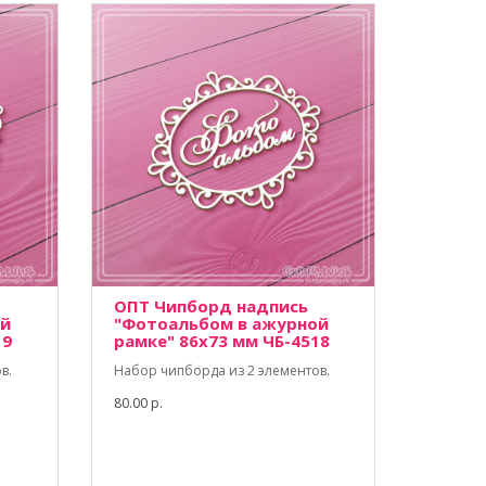
ОПТ Чипборд надпись
ой
"Фотоальбом в ажурной
19
рамке" 86х73 мм ЧБ-4518
в.
Набор чипборда из 2 элементов.
80.00 р.