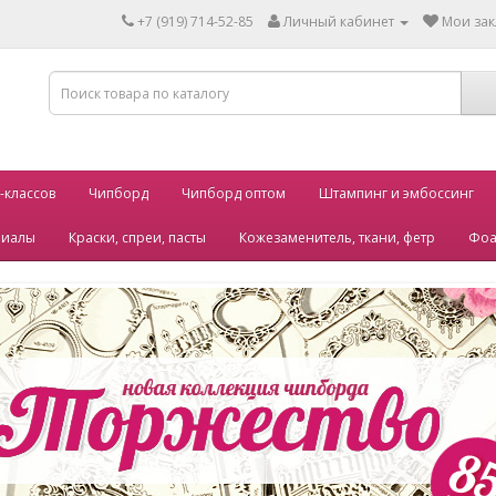
+7 (919) 714-52-85
Личный кабинет
Мои зак
-классов
Чипборд
Чипборд оптом
Штампинг и эмбоссинг
риалы
Краски, спреи, пасты
Кожезаменитель, ткани, фетр
Фоа