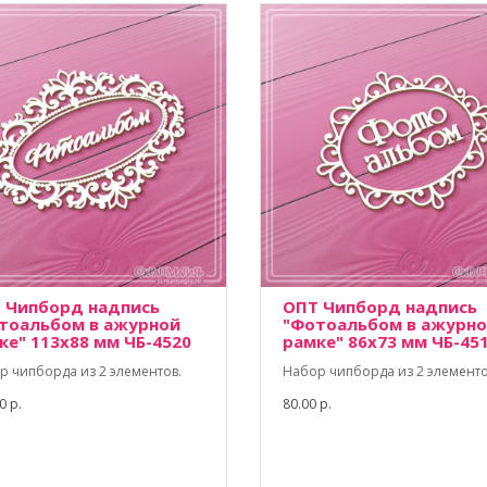
 Чипборд надпись
ОПТ Чипборд надпись
тоальбом в ажурной
"Фотоальбом в ажурн
ке" 113х88 мм ЧБ-4520
рамке" 86х73 мм ЧБ-45
р чипборда из 2 элементов.
Набор чипборда из 2 элементо
0 р.
80.00 р.