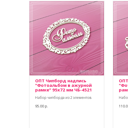
ОПТ Чипборд надпись
ОПТ
"Фотоальбом в ажурной
"Фо
рамке" 95х72 мм ЧБ-4521
рам
Набор чипборда из 2 элементов.
Набо
95.00 р.
110.0