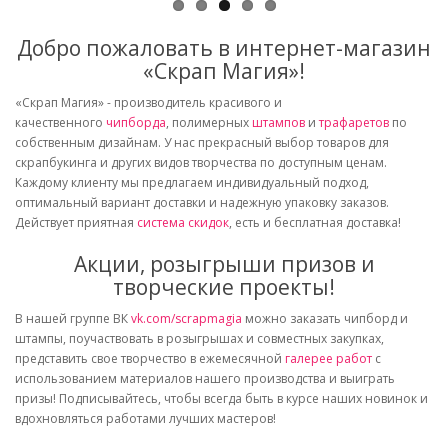
Добро пожаловать в интернет-магазин
«Скрап Магия»!
«Скрап Магия» - производитель красивого и
качественного
чипборда
, полимерных
штампов
и
трафаретов
по
собственным дизайнам. У нас прекрасный выбор товаров для
скрапбукинга и других видов творчества по доступным ценам.
Каждому клиенту мы предлагаем индивидуальный подход,
оптимальный вариант доставки и надежную упаковку заказов.
Действует приятная
система скидок
, есть и бесплатная доставка!
Акции, розыгрыши призов и
творческие проекты!
В нашей группе ВК
vk.com/scrapmagia
можно заказать чипборд и
штампы, поучаствовать в розыгрышах и совместных закупках,
представить свое творчество в ежемесячной
галерее работ
с
использованием материалов нашего производства и выиграть
призы! Подписывайтесь, чтобы всегда быть в курсе наших новинок и
вдохновляться работами лучших мастеров!