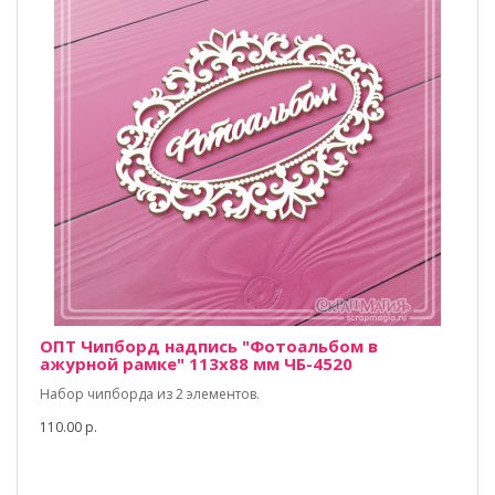
ОПТ Чипборд надпись "Фотоальбом в
ажурной рамке" 113х88 мм ЧБ-4520
Набор чипборда из 2 элементов.
110.00 р.