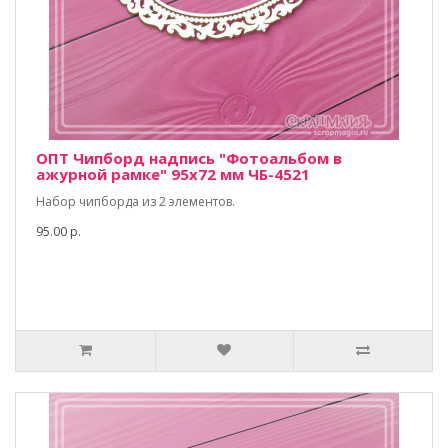
ОПТ Чипборд надпись "Фотоальбом в
ажурной рамке" 95х72 мм ЧБ-4521
Набор чипборда из 2 элементов.
95.00 р.