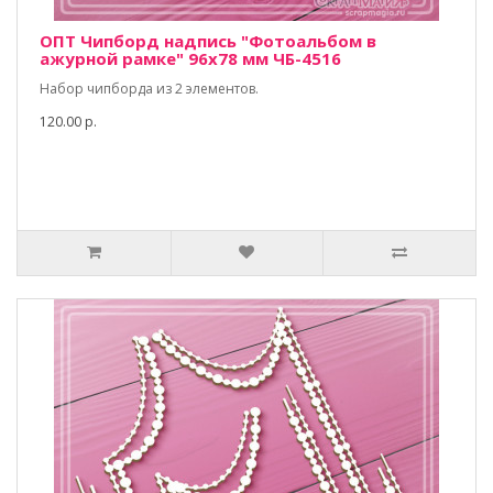
ОПТ Чипборд надпись "Фотоальбом в
ажурной рамке" 96х78 мм ЧБ-4516
Набор чипборда из 2 элементов.
120.00 р.