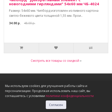
новогодними гирляндами" 54х60 мм ЧБ-4024
Размер: 54х60 мм. Чипборд изготовлен из пивного картона
светло-бежевого цвета толщиной 1,55 мм. Прои..
34.00 р.
48.00 р.
Смотреть все товары со скидкой
»
Информация
Мы используем cookies для улучшения работы сайта и
персонализации. Продолжая использовать наш сайт, вы
О нас
соглашаетесь с условиями
политики конфиденциальности
Доставка, оплата, скидки
Политика конфиденциальности
Согласен
Публичная оферта
Акции