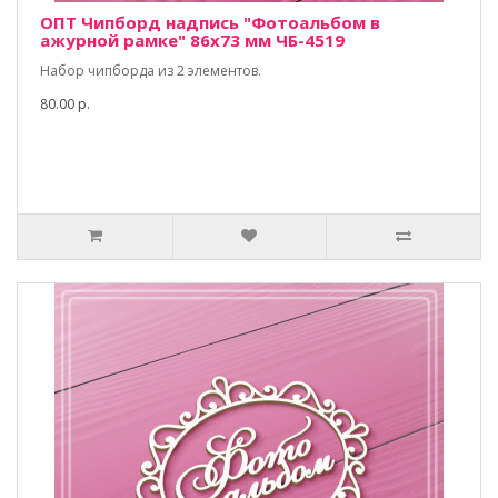
ОПТ Чипборд надпись "Фотоальбом в
ажурной рамке" 86х73 мм ЧБ-4519
Набор чипборда из 2 элементов.
80.00 р.