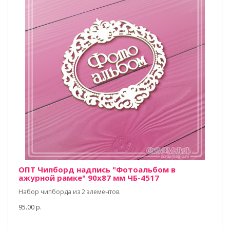
ОПТ Чипборд надпись "Фотоальбом в
ажурной рамке" 90х87 мм ЧБ-4517
Набор чипборда из 2 элементов.
95.00 р.