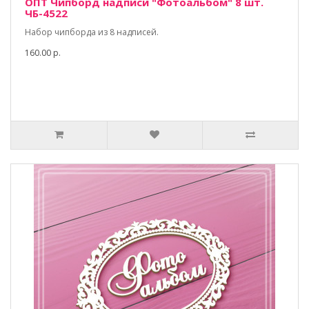
ОПТ Чипборд надписи "Фотоальбом" 8 шт.
ЧБ-4522
Набор чипборда из 8 надписей.
160.00 р.