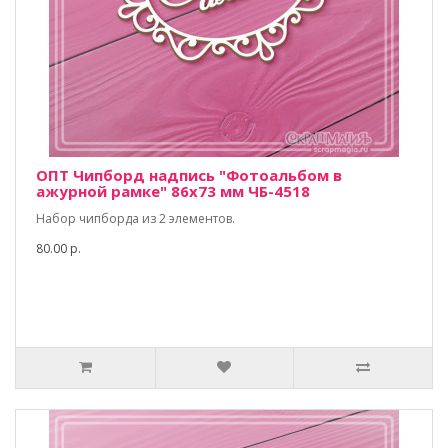
ОПТ Чипборд надпись "Фотоальбом в
ажурной рамке" 86х73 мм ЧБ-4518
Набор чипборда из 2 элементов.
80.00 р.