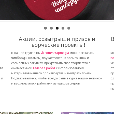
Акции, розыгрыши призов и
В
творческие проекты!
В нашей группе ВК
vk.com/scrapmagia
можно заказать
Мы
чипборд и штампы, поучаствовать в розыгрышах и
по
й
совместных закупках, представить свое творчество в
чи
тва
ежемесячной
галерее работ
с использованием
от
материалов нашего производства и выиграть призы!
пр
 и
Подписывайтесь, чтобы всегда быть в курсе наших новинок
Сд
и вдохновляться работами лучших мастеров!
пр
пр