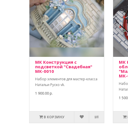
МК Конструкция с
МК 
подсветкой "Свадебная"
обл
МК-0010
"Ма
МК-
Набор элементов для мастер-класса
Набо
Натальи Руско vk.
Натал
1 900.00 р.
1 500
В КОРЗИНУ