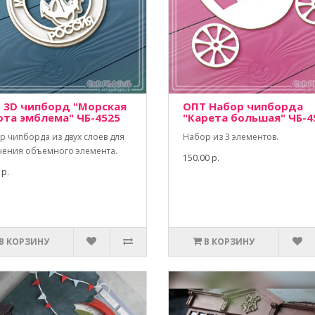
 3D чипборд "Морская
ОПТ Набор чипборда
ота эмблема" ЧБ-4525
"Карета большая" ЧБ-4
р чипборда из двух слоев для
Набор из 3 элементов.
чения объемного элемента.
150.00 р.
 р.
В КОРЗИНУ
В КОРЗИНУ