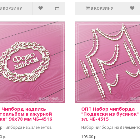
В КОРЗИНУ
В КОРЗИНУ
 Чипборд надпись
ОПТ Набор чипборда
тоальбом в ажурной
"Подвески из бусинок"
ке" 96х78 мм ЧБ-4516
эл. ЧБ-4515
р чипборда из 2 элементов.
Набор чипборда из 8 элементо
0 р.
105.00 р.