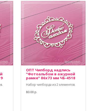
ОПТ Чипборд надпись
ой
"Фотоальбом в ажурной
19
рамке" 86х73 мм ЧБ-4518
в.
Набор чипборда из 2 элементов.
80.00 р.