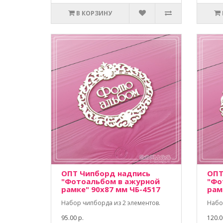
В КОРЗИНУ
ОПТ Чипборд надпись
ОПТ
"Фотоальбом в ажурной
"Фо
рамке" 90х87 мм ЧБ-4517
рам
Набор чипборда из 2 элементов.
Набо
95.00 р.
120.0