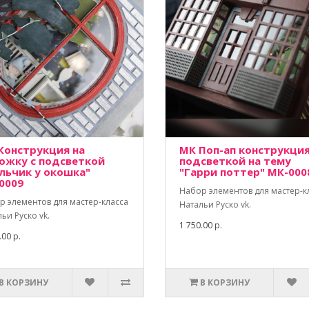
Конструкция на
МК Поп-ап конструкция
ожку с подсветкой
подсветкой на тему
льчик у окошка"
"Гарри поттер" МК-000
0009
Набор элементов для мастер-к
р элементов для мастер-класса
Натальи Руско vk.
ьи Руско vk.
1 750.00 р.
.00 р.
В КОРЗИНУ
В КОРЗИНУ