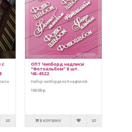
 с
ОПТ Чипборд надписи
"Фотоальбом" 8 шт.
8
ЧБ-4522
ласса
Набор чипборда из 8 надписей.
160.00 р.
В КОРЗИНУ