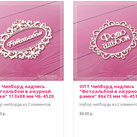
 Чипборд надпись
ОПТ Чипборд надпись
тоальбом в ажурной
"Фотоальбом в ажурн
ке" 113х88 мм ЧБ-4520
рамке" 86х73 мм ЧБ-45
р чипборда из 2 элементов.
Набор чипборда из 2 элементо
0 р.
80.00 р.