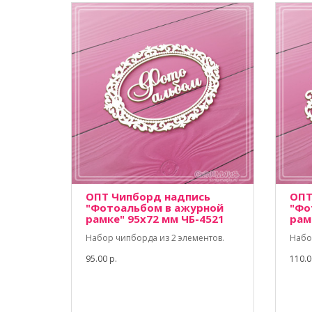
ОПТ Чипборд надпись
ОПТ
"Фотоальбом в ажурной
"Фо
рамке" 95х72 мм ЧБ-4521
рам
Набор чипборда из 2 элементов.
Набо
95.00 р.
110.0