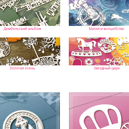
Дембельский альбом
Магия и волшебство
Золотая осень
Звездный цирк