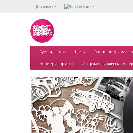
р.
Валюта
Язык
Бумага, картон
Цветы
Заготовки для мастер
Ножи для вырубки
Инструменты, клеевые мате