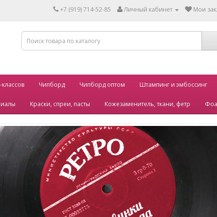
+7 (919) 714-52-85
Личный кабинет
Мои зак
-классов
Чипборд
Чипборд оптом
Штампинг и эмбоссинг
риалы
Краски, спреи, пасты
Кожезаменитель, ткани, фетр
Фоа