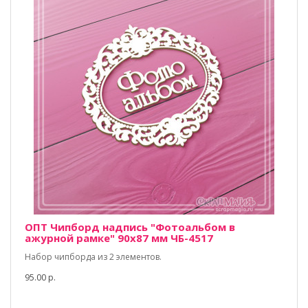
ОПТ Чипборд надпись "Фотоальбом в
ажурной рамке" 90х87 мм ЧБ-4517
Набор чипборда из 2 элементов.
95.00 р.