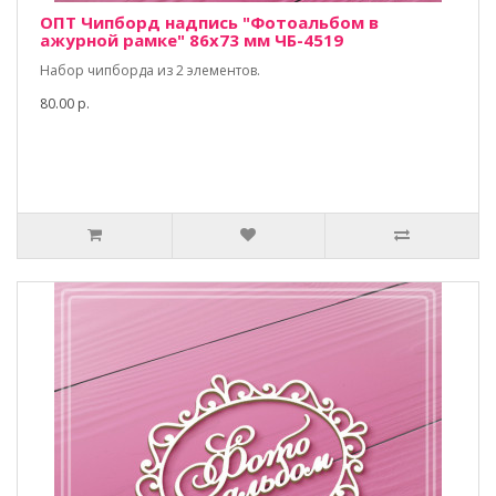
ОПТ Чипборд надпись "Фотоальбом в
ажурной рамке" 86х73 мм ЧБ-4519
Набор чипборда из 2 элементов.
80.00 р.