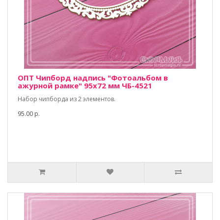
ОПТ Чипборд надпись "Фотоальбом в
ажурной рамке" 95х72 мм ЧБ-4521
Набор чипборда из 2 элементов.
95.00 р.