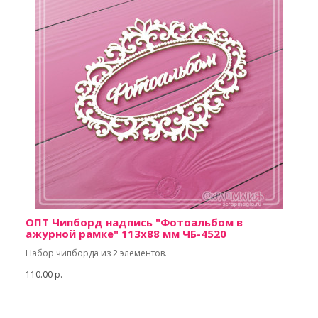
ОПТ Чипборд надпись "Фотоальбом в
ажурной рамке" 113х88 мм ЧБ-4520
Набор чипборда из 2 элементов.
110.00 р.