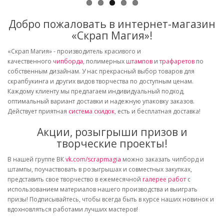
Добро пожаловать в интернет-магазин
«Скрап Магия»!
«Скрап Магия» - производитель красивого и
качественного
чипборда
, полимерных
штампов
и
трафаретов
по
собственным дизайнам. У нас прекрасный выбор товаров для
скрапбукинга и других видов творчества по доступным ценам.
Каждому клиенту мы предлагаем индивидуальный подход,
оптимальный вариант доставки и надежную упаковку заказов.
Действует приятная
система скидок
, есть и бесплатная доставка!
Акции, розыгрыши призов и
творческие проекты!
В нашей группе ВК
vk.com/scrapmagia
можно заказать чипборд и
штампы, поучаствовать в розыгрышах и совместных закупках,
представить свое творчество в ежемесячной
галерее работ
с
использованием материалов нашего производства и выиграть
призы! Подписывайтесь, чтобы всегда быть в курсе наших новинок и
вдохновляться работами лучших мастеров!