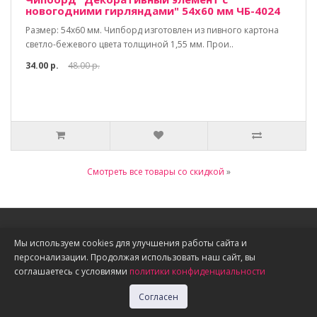
новогодними гирляндами" 54х60 мм ЧБ-4024
Размер: 54х60 мм. Чипборд изготовлен из пивного картона
светло-бежевого цвета толщиной 1,55 мм. Прои..
34.00 р.
48.00 р.
Смотреть все товары со скидкой
»
Информация
Мы используем cookies для улучшения работы сайта и
персонализации. Продолжая использовать наш сайт, вы
О нас
соглашаетесь с условиями
политики конфиденциальности
Доставка, оплата, скидки
Политика конфиденциальности
Согласен
Публичная оферта
Акции