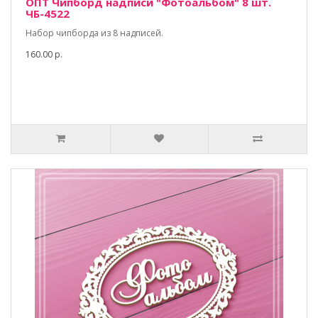
ОПТ Чипборд надписи "Фотоальбом" 8 шт.
ЧБ-4522
Набор чипборда из 8 надписей.
160.00 р.