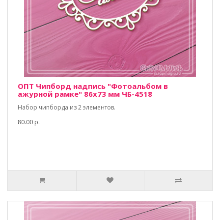
ОПТ Чипборд надпись "Фотоальбом в
ажурной рамке" 86х73 мм ЧБ-4518
Набор чипборда из 2 элементов.
80.00 р.