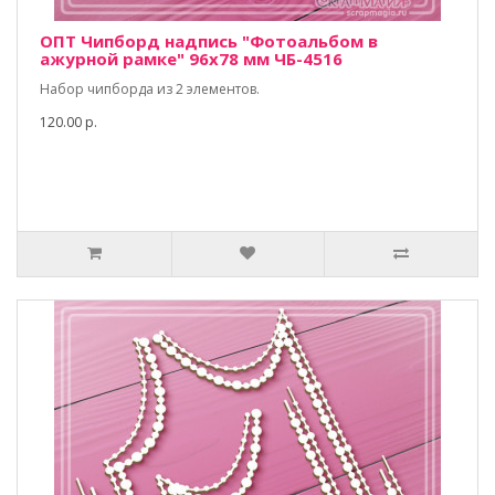
ОПТ Чипборд надпись "Фотоальбом в
ажурной рамке" 96х78 мм ЧБ-4516
Набор чипборда из 2 элементов.
120.00 р.