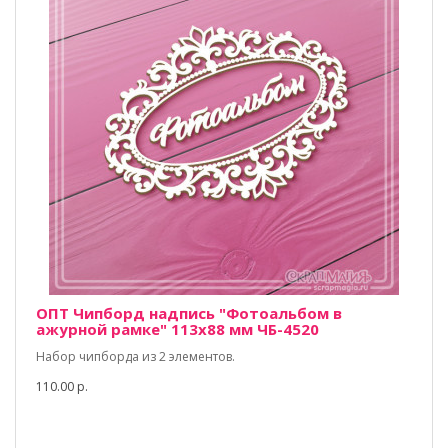
ОПТ Чипборд надпись "Фотоальбом в
ажурной рамке" 113х88 мм ЧБ-4520
Набор чипборда из 2 элементов.
110.00 р.