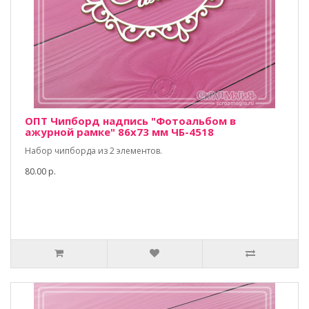
ОПТ Чипборд надпись "Фотоальбом в
ажурной рамке" 86х73 мм ЧБ-4518
Набор чипборда из 2 элементов.
80.00 р.