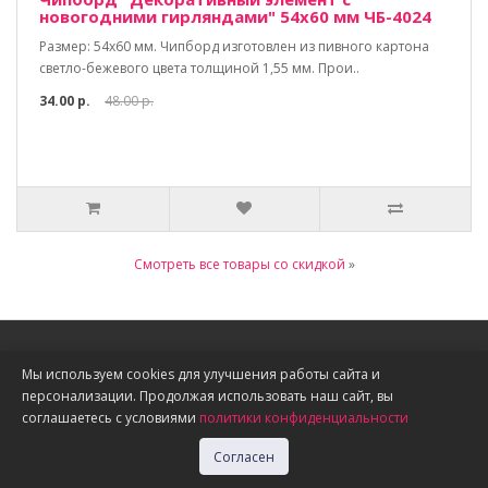
новогодними гирляндами" 54х60 мм ЧБ-4024
Размер: 54х60 мм. Чипборд изготовлен из пивного картона
светло-бежевого цвета толщиной 1,55 мм. Прои..
34.00 р.
48.00 р.
Смотреть все товары со скидкой
»
Информация
Мы используем cookies для улучшения работы сайта и
персонализации. Продолжая использовать наш сайт, вы
О нас
соглашаетесь с условиями
политики конфиденциальности
Доставка, оплата, скидки
Политика конфиденциальности
Согласен
Публичная оферта
Акции