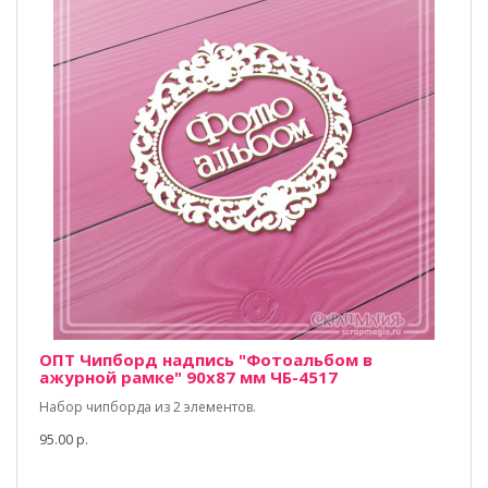
ОПТ Чипборд надпись "Фотоальбом в
ажурной рамке" 90х87 мм ЧБ-4517
Набор чипборда из 2 элементов.
95.00 р.