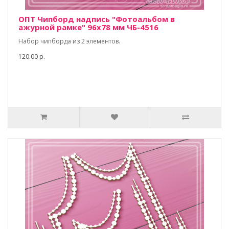
ОПТ Чипборд надпись "Фотоальбом в
ажурной рамке" 96х78 мм ЧБ-4516
Набор чипборда из 2 элементов.
120.00 р.