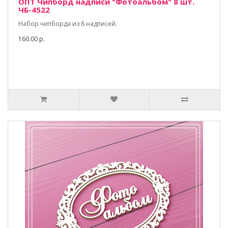
ОПТ Чипборд надписи "Фотоальбом" 8 шт.
ЧБ-4522
Набор чипборда из 8 надписей.
160.00 р.