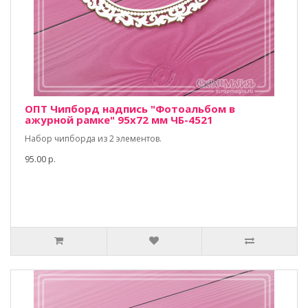
ОПТ Чипборд надпись "Фотоальбом в
ажурной рамке" 95х72 мм ЧБ-4521
Набор чипборда из 2 элементов.
95.00 р.