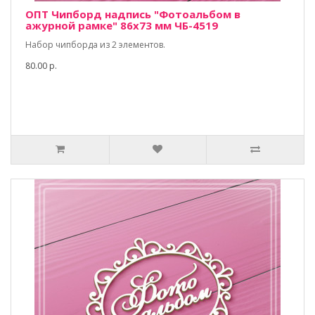
ОПТ Чипборд надпись "Фотоальбом в
ажурной рамке" 86х73 мм ЧБ-4519
Набор чипборда из 2 элементов.
80.00 р.