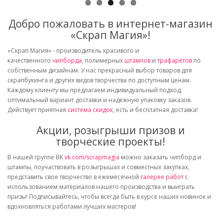
Добро пожаловать в интернет-магазин
«Скрап Магия»!
«Скрап Магия» - производитель красивого и
качественного
чипборда
, полимерных
штампов
и
трафаретов
по
собственным дизайнам. У нас прекрасный выбор товаров для
скрапбукинга и других видов творчества по доступным ценам.
Каждому клиенту мы предлагаем индивидуальный подход,
оптимальный вариант доставки и надежную упаковку заказов.
Действует приятная
система скидок
, есть и бесплатная доставка!
Акции, розыгрыши призов и
творческие проекты!
В нашей группе ВК
vk.com/scrapmagia
можно заказать чипборд и
штампы, поучаствовать в розыгрышах и совместных закупках,
представить свое творчество в ежемесячной
галерее работ
с
использованием материалов нашего производства и выиграть
призы! Подписывайтесь, чтобы всегда быть в курсе наших новинок и
вдохновляться работами лучших мастеров!