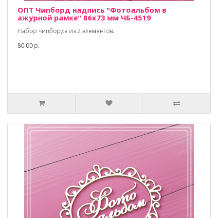
ОПТ Чипборд надпись "Фотоальбом в
ажурной рамке" 86х73 мм ЧБ-4519
Набор чипборда из 2 элементов.
80.00 р.