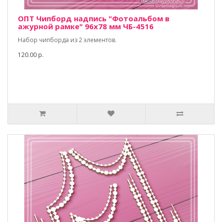
ОПТ Чипборд надпись "Фотоальбом в
ажурной рамке" 96х78 мм ЧБ-4516
Набор чипборда из 2 элементов.
120.00 р.