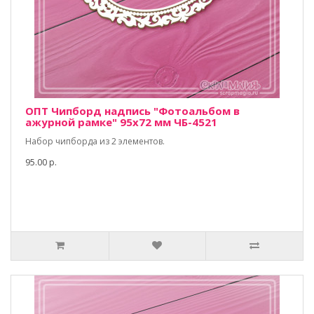
ОПТ Чипборд надпись "Фотоальбом в
ажурной рамке" 95х72 мм ЧБ-4521
Набор чипборда из 2 элементов.
95.00 р.