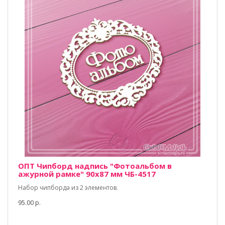
ОПТ Чипборд надпись "Фотоальбом в
ажурной рамке" 90х87 мм ЧБ-4517
Набор чипборда из 2 элементов.
95.00 р.