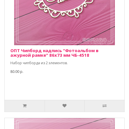
ОПТ Чипборд надпись "Фотоальбом в
ажурной рамке" 86х73 мм ЧБ-4518
Набор чипборда из 2 элементов.
80.00 р.