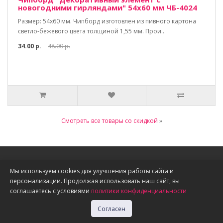
новогодними гирляндами" 54х60 мм ЧБ-4024
Размер: 54х60 мм. Чипборд изготовлен из пивного картона
светло-бежевого цвета толщиной 1,55 мм. Прои..
34.00 р.
48.00 р.
Смотреть все товары со скидкой
»
Информация
Мы используем cookies для улучшения работы сайта и
персонализации. Продолжая использовать наш сайт, вы
О нас
соглашаетесь с условиями
политики конфиденциальности
Доставка, оплата, скидки
Политика конфиденциальности
Согласен
Публичная оферта
Акции