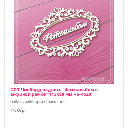
ОПТ Чипборд надпись "Фотоальбом в
ажурной рамке" 113х88 мм ЧБ-4520
Набор чипборда из 2 элементов.
110.00 р.