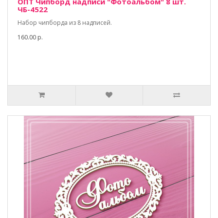
ОПТ Чипборд надписи "Фотоальбом" 8 шт.
ЧБ-4522
Набор чипборда из 8 надписей.
160.00 р.