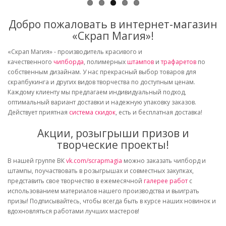
Добро пожаловать в интернет-магазин
«Скрап Магия»!
«Скрап Магия» - производитель красивого и
качественного
чипборда
, полимерных
штампов
и
трафаретов
по
собственным дизайнам. У нас прекрасный выбор товаров для
скрапбукинга и других видов творчества по доступным ценам.
Каждому клиенту мы предлагаем индивидуальный подход,
оптимальный вариант доставки и надежную упаковку заказов.
Действует приятная
система скидок
, есть и бесплатная доставка!
Акции, розыгрыши призов и
творческие проекты!
В нашей группе ВК
vk.com/scrapmagia
можно заказать чипборд и
штампы, поучаствовать в розыгрышах и совместных закупках,
представить свое творчество в ежемесячной
галерее работ
с
использованием материалов нашего производства и выиграть
призы! Подписывайтесь, чтобы всегда быть в курсе наших новинок и
вдохновляться работами лучших мастеров!