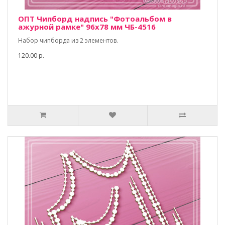
ОПТ Чипборд надпись "Фотоальбом в
ажурной рамке" 96х78 мм ЧБ-4516
Набор чипборда из 2 элементов.
120.00 р.