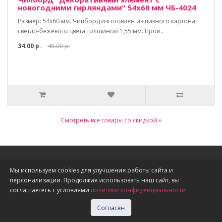
новогодними гирляндами" 54х60 мм ЧБ-4024
Размер: 54х60 мм. Чипборд изготовлен из пивного картона
светло-бежевого цвета толщиной 1,55 мм. Прои..
34.00 р.
48.00 р.
Смотреть все товары со скидкой
»
Информация
Мы используем cookies для улучшения работы сайта и
персонализации. Продолжая использовать наш сайт, вы
О нас
соглашаетесь с условиями
политики конфиденциальности
Доставка, оплата, скидки
Политика конфиденциальности
Согласен
Публичная оферта
Акции