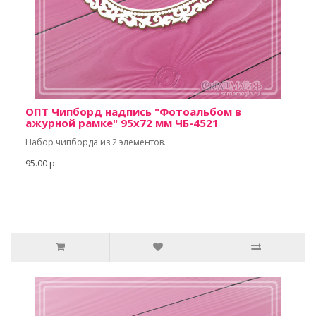
ОПТ Чипборд надпись "Фотоальбом в
ажурной рамке" 95х72 мм ЧБ-4521
Набор чипборда из 2 элементов.
95.00 р.