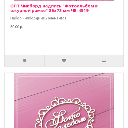
ОПТ Чипборд надпись "Фотоальбом в
ажурной рамке" 86х73 мм ЧБ-4519
Набор чипборда из 2 элементов.
80.00 р.