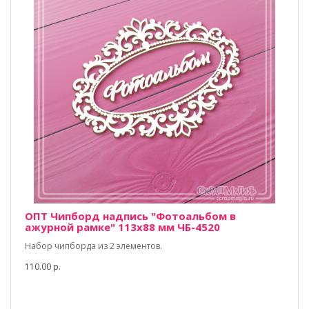
ОПТ Чипборд надпись "Фотоальбом в
ажурной рамке" 113х88 мм ЧБ-4520
Набор чипборда из 2 элементов.
110.00 р.