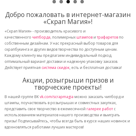
Добро пожаловать в интернет-магазин
«Скрап Магия»!
«Скрап Магия» - производитель красивого и
качественного
чипборда
, полимерных
штампов
и
трафаретов
по
собственным дизайнам. У нас прекрасный выбор товаров для
скрапбукинга и других видов творчества по доступным ценам.
Каждому клиенту мы предлагаем индивидуальный подход,
оптимальный вариант доставки и надежную упаковку заказов.
Действует приятная
система скидок
, есть и бесплатная доставка!
Акции, розыгрыши призов и
творческие проекты!
В нашей группе ВК
vk.com/scrapmagia
можно заказать чипборд и
штампы, поучаствовать в розыгрышах и совместных закупках,
представить свое творчество в ежемесячной
галерее работ
с
использованием материалов нашего производства и выиграть
призы! Подписывайтесь, чтобы всегда быть в курсе наших новинок и
вдохновляться работами лучших мастеров!