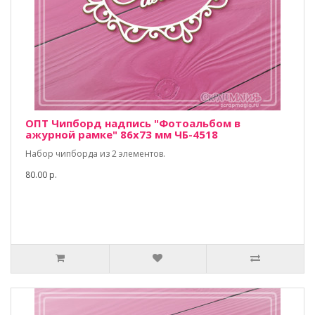
ОПТ Чипборд надпись "Фотоальбом в
ажурной рамке" 86х73 мм ЧБ-4518
Набор чипборда из 2 элементов.
80.00 р.