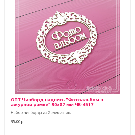
ОПТ Чипборд надпись "Фотоальбом в
ажурной рамке" 90х87 мм ЧБ-4517
Набор чипборда из 2 элементов.
95.00 р.