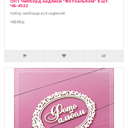
ОПТ Чипборд надписи "Фотоальбом" 8 шт.
ЧБ-4522
Набор чипборда из 8 надписей.
160.00 р.