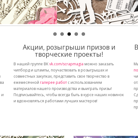
Акции, розыгрыши призов и
В
творческие проекты!
В нашей группе ВК
vk.com/scrapmagia
можно заказать
Мы
чипборд и штампы, поучаствовать в розыгрышах и
по
й
совместных закупках, представить свое творчество в
чи
тва
ежемесячной
галерее работ
с использованием
от
материалов нашего производства и выиграть призы!
пр
 и
Подписывайтесь, чтобы всегда быть в курсе наших новинок
Сд
и вдохновляться работами лучших мастеров!
пр
пр