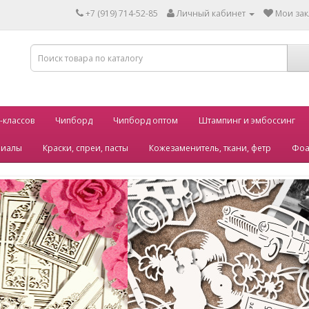
+7 (919) 714-52-85
Личный кабинет
Мои зак
-классов
Чипборд
Чипборд оптом
Штампинг и эмбоссинг
риалы
Краски, спреи, пасты
Кожезаменитель, ткани, фетр
Фоа