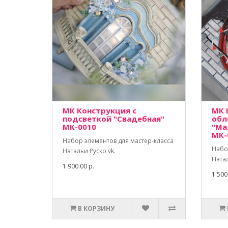
МК Конструкция с
МК 
подсветкой "Свадебная"
обл
МК-0010
"Ма
МК-
Набор элементов для мастер-класса
Набо
Натальи Руско vk.
Натал
1 900.00 р.
1 500
В КОРЗИНУ