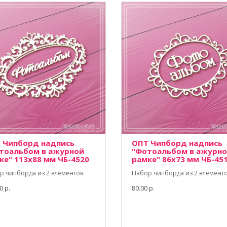
 Чипборд надпись
ОПТ Чипборд надпись
тоальбом в ажурной
"Фотоальбом в ажурн
ке" 113х88 мм ЧБ-4520
рамке" 86х73 мм ЧБ-45
р чипборда из 2 элементов.
Набор чипборда из 2 элементо
0 р.
80.00 р.