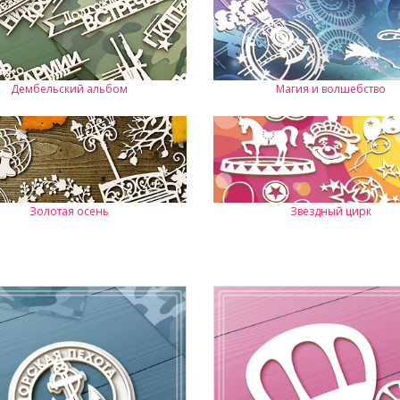
Дембельский альбом
Магия и волшебство
Золотая осень
Звездный цирк