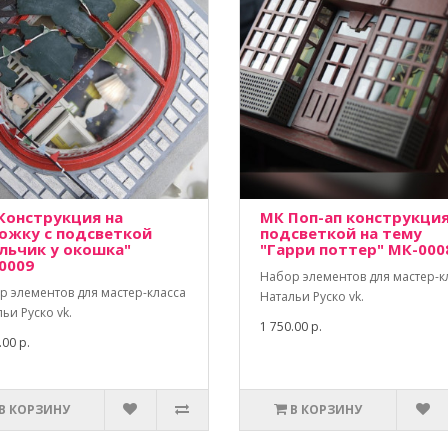
Конструкция на
МК Поп-ап конструкция
ожку с подсветкой
подсветкой на тему
льчик у окошка"
"Гарри поттер" МК-000
0009
Набор элементов для мастер-к
р элементов для мастер-класса
Натальи Руско vk.
ьи Руско vk.
1 750.00 р.
.00 р.
В КОРЗИНУ
В КОРЗИНУ