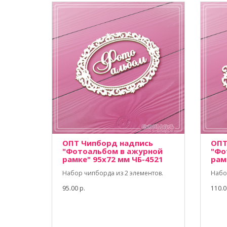
ОПТ Чипборд надпись
ОПТ
"Фотоальбом в ажурной
"Фо
рамке" 95х72 мм ЧБ-4521
рам
Набор чипборда из 2 элементов.
Набо
95.00 р.
110.0