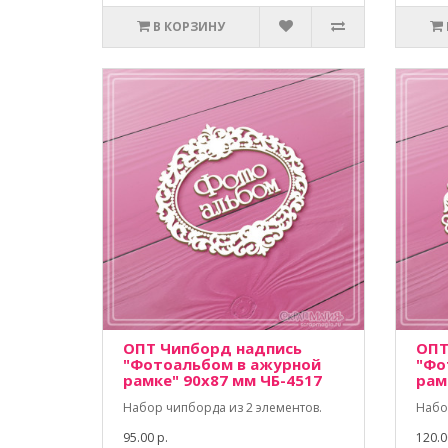
В КОРЗИНУ
ОПТ Чипборд надпись
ОПТ
"Фотоальбом в ажурной
"Фо
рамке" 90х87 мм ЧБ-4517
рам
Набор чипборда из 2 элементов.
Набо
95.00 р.
120.0