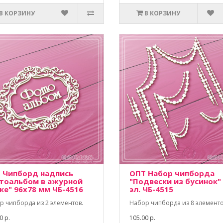
В КОРЗИНУ
В КОРЗИНУ
 Чипборд надпись
ОПТ Набор чипборда
тоальбом в ажурной
"Подвески из бусинок"
ке" 96х78 мм ЧБ-4516
эл. ЧБ-4515
р чипборда из 2 элементов.
Набор чипборда из 8 элементо
0 р.
105.00 р.