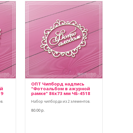
ОПТ Чипборд надпись
ой
"Фотоальбом в ажурной
19
рамке" 86х73 мм ЧБ-4518
в.
Набор чипборда из 2 элементов.
80.00 р.