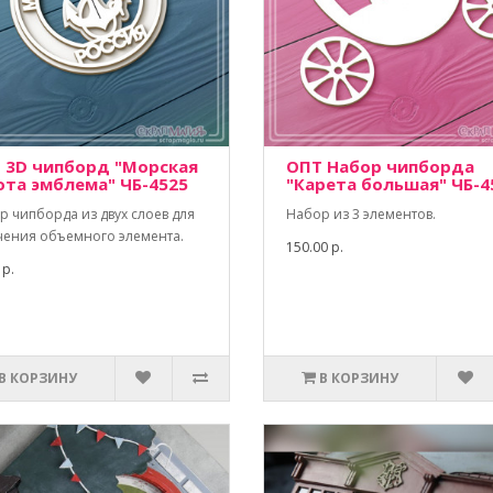
 3D чипборд "Морская
ОПТ Набор чипборда
ота эмблема" ЧБ-4525
"Карета большая" ЧБ-4
р чипборда из двух слоев для
Набор из 3 элементов.
чения объемного элемента.
150.00 р.
 р.
В КОРЗИНУ
В КОРЗИНУ