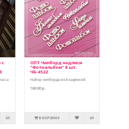
 с
ОПТ Чипборд надписи
"Фотоальбом" 8 шт.
8
ЧБ-4522
ласса
Набор чипборда из 8 надписей.
160.00 р.
В КОРЗИНУ