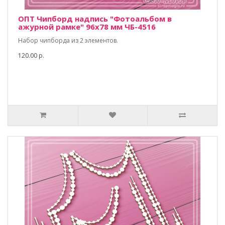
ОПТ Чипборд надпись "Фотоальбом в
ажурной рамке" 96х78 мм ЧБ-4516
Набор чипборда из 2 элементов.
120.00 р.