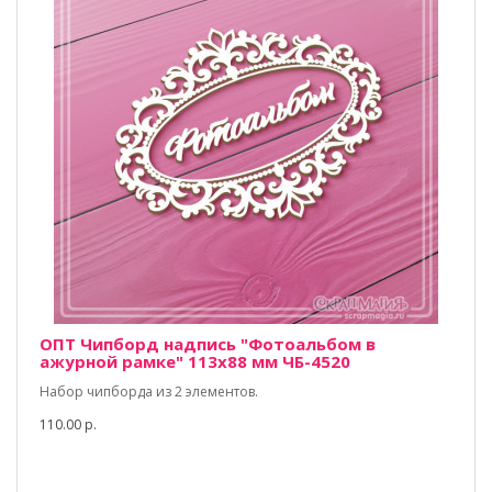
ОПТ Чипборд надпись "Фотоальбом в
ажурной рамке" 113х88 мм ЧБ-4520
Набор чипборда из 2 элементов.
110.00 р.