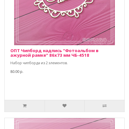
ОПТ Чипборд надпись "Фотоальбом в
ажурной рамке" 86х73 мм ЧБ-4518
Набор чипборда из 2 элементов.
80.00 р.