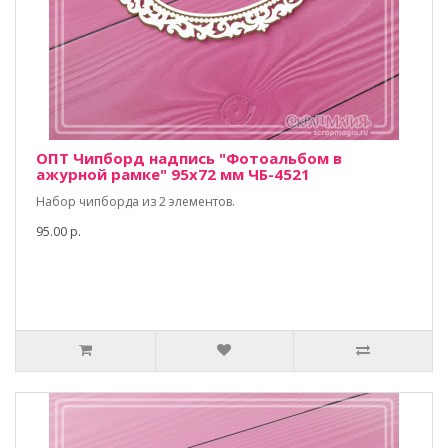
ОПТ Чипборд надпись "Фотоальбом в
ажурной рамке" 95х72 мм ЧБ-4521
Набор чипборда из 2 элементов.
95.00 р.