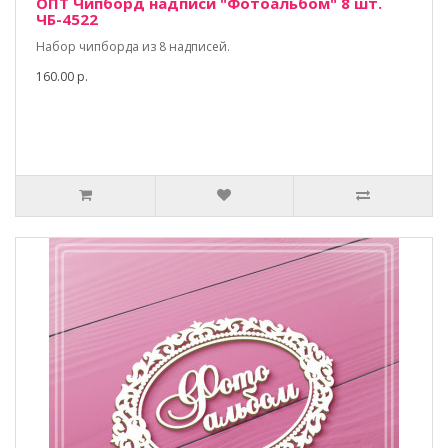
ОПТ Чипборд надписи "Фотоальбом" 8 шт.
ЧБ-4522
Набор чипборда из 8 надписей.
160.00 р.