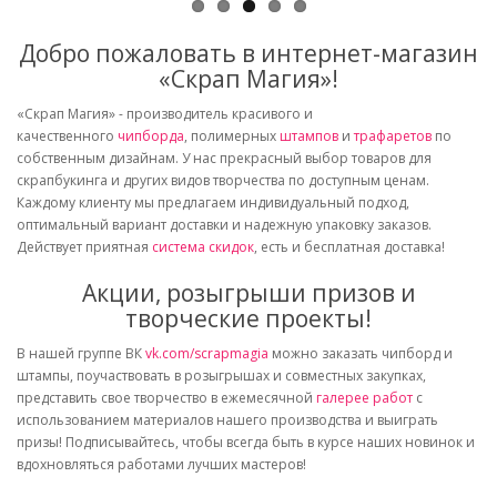
Добро пожаловать в интернет-магазин
«Скрап Магия»!
«Скрап Магия» - производитель красивого и
качественного
чипборда
, полимерных
штампов
и
трафаретов
по
собственным дизайнам. У нас прекрасный выбор товаров для
скрапбукинга и других видов творчества по доступным ценам.
Каждому клиенту мы предлагаем индивидуальный подход,
оптимальный вариант доставки и надежную упаковку заказов.
Действует приятная
система скидок
, есть и бесплатная доставка!
Акции, розыгрыши призов и
творческие проекты!
В нашей группе ВК
vk.com/scrapmagia
можно заказать чипборд и
штампы, поучаствовать в розыгрышах и совместных закупках,
представить свое творчество в ежемесячной
галерее работ
с
использованием материалов нашего производства и выиграть
призы! Подписывайтесь, чтобы всегда быть в курсе наших новинок и
вдохновляться работами лучших мастеров!