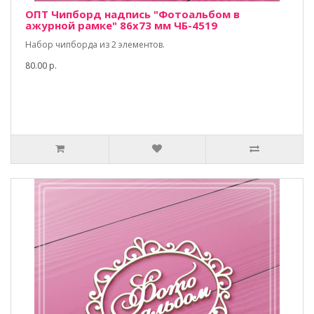
ОПТ Чипборд надпись "Фотоальбом в
ажурной рамке" 86х73 мм ЧБ-4519
Набор чипборда из 2 элементов.
80.00 р.