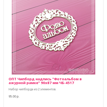
ОПТ Чипборд надпись "Фотоальбом в
ажурной рамке" 90х87 мм ЧБ-4517
Набор чипборда из 2 элементов.
95.00 р.