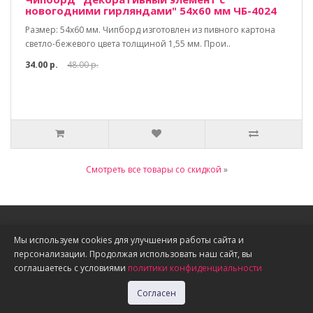
новогодними гирляндами" 54х60 мм ЧБ-4024
Размер: 54х60 мм. Чипборд изготовлен из пивного картона
светло-бежевого цвета толщиной 1,55 мм. Прои..
34.00 р.
48.00 р.
Смотреть все товары со скидкой
»
Информация
Мы используем cookies для улучшения работы сайта и
персонализации. Продолжая использовать наш сайт, вы
О нас
соглашаетесь с условиями
политики конфиденциальности
Доставка, оплата, скидки
Политика конфиденциальности
Согласен
Публичная оферта
Акции